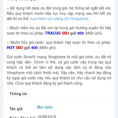
– Sử dụng hết data ưu đãi trong gói, hệ thống sẽ ngắt kết nối.
Nếu quý khách muốn tiếp tục truy cập mạng sau khi hết ưu
đãi thì có thể
mua thêm lưu lượng 4G Vinaphone
.
– Muốn kiểm tra ưu đãi còn lại trong gói thường xuyên thì hãy
soạn tin theo cú pháp:
TRACUU
SM3
gửi
900
(Miễn phí).
– Muốn hủy gói cước, quý khách hãy soạn tin theo cú pháp:
HUY
SM3
gửi
900
(Miễn phí).
Gói cước Smart3 mạng Vinaphone là một gói cước ưu đãi vô
cùng hấp dẫn. Chính vì thế, có gói cước này trong tay quý
khách có thể an tâm sử dụng các dịch vụ di động của
Vinaphone một cách thoải mái. Vậy nên, hãy nhanh tay đăng
ký ngay gói cước này nếu quý khách có nhu cầu sử dụng nó
nhé. Chúc quý khách đăng ký gói thành công.
Thông tin
Mai Uyên
Tác giả
16/08/2019
Ngày đăng bài