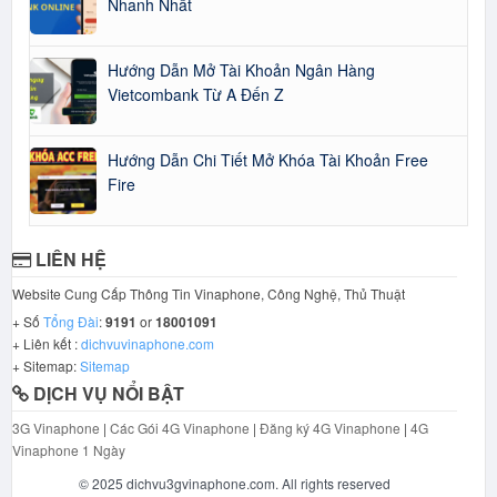
Nhanh Nhất
Hướng Dẫn Mở Tài Khoản Ngân Hàng
Vietcombank Từ A Đến Z
Hướng Dẫn Chi Tiết Mở Khóa Tài Khoản Free
Fire
LIÊN HỆ
Website Cung Cấp Thông Tin Vinaphone, Công Nghệ, Thủ Thuật
+ Số
Tổng Đài
:
9191
or
18001091
+ Liên kết :
dichvuvinaphone.com
+ Sitemap:
Sitemap
DỊCH VỤ NỔI BẬT
3G Vinaphone
|
Các Gói 4G Vinaphone
|
Đăng ký 4G Vinaphone
|
4G
Vinaphone 1 Ngày
© 2025 dichvu3gvinaphone.com. All rights reserved