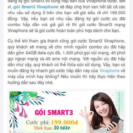
đăng ký gói Smart3 vô cùng hấp dẫn của Vinaphone được. Bởi
vì,
gói Smart3 Vinaphone
sẽ đáp ứng trọn vẹn hết tất cả các
nhu cầu sử dụng ở trên cho bạn với giá siêu rẻ chỉ 199.000
đồng. Vậy, nếu bạn có nhu cầu đăng ký gói cước ưu đãi
combo hấp dẫn mà giá gói rẻ thì gói cước Smart3 mạng
Vinaphone sẽ là gói cước hoàn toàn phù hợp dành cho bạn.
Cụ thể khi tham gia thành công gói cước Smart3 Vinaphone,
quý khách sẽ mang về cho mình nguồn combo ưu đãi hấp
dẫn gồm 64GB data cực đã, 1.500 phút gọi nội mạng, 40 phút
gọi ngoại mạng và 45 sms nội mạng. Với nguồn ưu đãi hấp
dẫn như vậy, quý khách có thể thỏa sức sử dụng. Vậy, bạn có
muốn đăng ký nhanh gói cước hấp dẫn này của
Vinaphone
về
máy của mình hay không? Nếu muốn thì hãy thực hiện theo
hướng dẫn sau đây nhé.