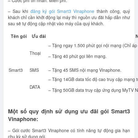
– Cước phí tin nhắn: Miễn phí.
– Sau khi
đăng ký gói Smart3 Vinaphone
thành công, quý
khách chỉ cần khởi động lại máy thì nguồn ưu đãi hấp dẫn như
sau sẽ tự động cập nhật vào máy của quý khách.
Tên gói
Ưu đãi
N
– Tặng ngay 1.500 phút gọi nội mạng (Chỉ áp 
Thoại
– Tặng 40 phút gọi liên mạng.
Smart3
SMS
– Tặng 45 SMS nội mạng Vinaphone.
– Tặng 14GB data tốc độ cao truy cập mạng t
DATA
– Tặng 50GB data truy cập ứng dụng MyTV N
Một số quy định sử dụng ưu đãi gói Smart3
Vinaphone:
– Gói cước Smart3 Vinaphone có tính năng tự động gia hạn
chu kỳ sử dụng gói.