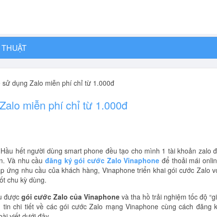
 THUẬT
 sử dụng Zalo miễn phí chỉ từ 1.000đ
alo miễn phí chỉ từ 1.000đ
. Hầu hết người dùng smart phone đều tạo cho mình 1 tài khoản zalo 
hân. Và nhu cầu
đăng ký gói cước Zalo Vinaphone
để thoải mái onli
p ứng nhu cầu của khách hàng, Vinaphone triển khai gói cước Zalo v
ốt chu kỳ dùng.
ữu được
gói cước Zalo của Vinaphone
và tha hồ trải nghiệm tốc độ “g
g tin chi tiết về các gói cước Zalo mạng Vinaphone cùng cách đăng 
i viết dưới đây.