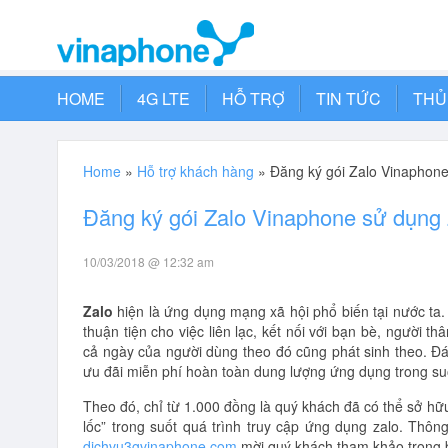
HOME
4G LTE
HỖ TRỢ
TIN TỨC
THỦ
Home
»
Hỗ trợ khách hàng
»
Đăng ký gói Zalo Vinaphone
Đăng ký gói Zalo Vinaphone sử dụng Z
10/03/2018 @ 12:32 am
Zalo
hiện là ứng dụng mạng xã hội phổ biến tại nước ta
thuận tiện cho việc liên lạc, kết nối với bạn bè, người t
cả ngày của người dùng theo đó cũng phát sinh theo. Đá
ưu đãi miễn phí hoàn toàn dung lượng ứng dụng trong su
Theo đó, chỉ từ 1.000 đồng là quý khách đã có thể sở h
lốc” trong suốt quá trình truy cập ứng dụng zalo. Thôn
dichvu3gvinaphone.com
mời quý khách tham khảo trong bà