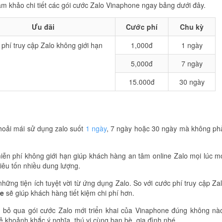
m khảo chi tiết các gói cước Zalo Vinaphone ngay bảng dưới đây.
Ưu đãi
Cước phí
Chu kỳ
phí truy cập Zalo không giới hạn
1,000đ
1 ngày
5,000đ
7 ngày
15.000đ
30 ngày
hoải mái sử dụng zalo suốt
1 ngày
, 7 ngày hoặc 30 ngày mà không ph
miễn phí không giới hạn giúp khách hàng an tâm online Zalo mọi lúc m
tiêu tốn nhiều dung lượng.
ững tiện ích tuyệt vời từ ứng dụng Zalo. So với cước phí truy cập Za
ne
sẽ giúp khách hàng tiết kiệm chi phí hơn.
o bỏ qua gói cước Zalo mới triển khai của Vinaphone đúng không nà
ẻ khoảnh khắc ý nghĩa, thú vị cùng bạn bè, gia đình nhé.