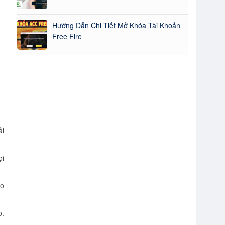
Hướng Dẫn Chi Tiết Mở Khóa Tài Khoản
Free Fire
ải
ọi
lo
o.