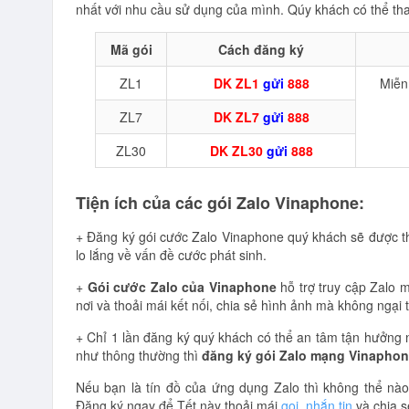
nhất với nhu cầu sử dụng của mình. Qúy khách có thể tha
Mã gói
Cách đăng ký
ZL1
DK ZL1
gửi
888
Miễn 
ZL7
DK ZL7
gửi
888
ZL30
DK ZL30
gửi
888
Tiện ích của các gói Zalo Vinaphone:
+ Đăng ký gói cước Zalo Vinaphone quý khách sẽ được t
lo lắng về vấn đề cước phát sinh.
+
Gói cước Zalo của Vinaphone
hỗ trợ truy cập Zalo 
nơi và thoải mái kết nối, chia sẻ hình ảnh mà không ngại 
+ Chỉ 1 lần đăng ký quý khách có thể an tâm tận hưởng nh
như thông thường thì
đăng ký gói Zalo mạng Vinapho
Nếu bạn là tín đồ của ứng dụng Zalo thì không thể nà
Đăng ký ngay để Tết này thoải mái
gọi
,
nhắn tin
và chia s