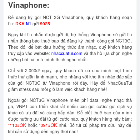
Vinaphone:
Để đăng ký gói NCT 3G Vinaphone, quý khách hàng soạn
tin:
DKV
N1
gửi
9025
Ngay khi tin nhắn được gửi đi, hệ thống Vinaphone sẽ gửi tin
nhắn thông báo thuê bao đã đăng ký thành công gói NCT3G.
Theo đó, để bắt đầu hưởng thức âm nhạc, quý khách hàng
truy cập vào website:
nhaccuatui.com
và tha hồ lựa chọn nghe
những bài hát mà mình thích nghe nhất.
Chỉ với 2.000đ/ ngày, quý khách đã có cho mình một hình
thức thư giãn lành mạnh, nhẹ nhàng với kho âm nhác đặc sắc
của gói NCT3G từ Vinaphone rồi đấy. Hãy để NhacCuaTui
giảm stress sau mỗi giờ làm việc khách hàng nhé!
Ngoài gói NCT3G Vinaphone miễn phí data -nghe nhạc thả
ga, VNPT còn triển khai rất nhiều các gói cước/ gói dịch vụ
khác có ưu đãi vô cùng hấp dẫn. Để biết thuê bao của mình
được hưởng ưu đãi từ gói cước nào, quý khách hàng hãy bấm:
*110#OK
hoặc
*091#OK
nhé. Bỏ túi cú pháp tra cứu này để
khi cần sử dụng đến ngay thôi nào!