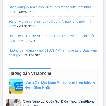
Cách đăng ký nhạc chờ Ringtunes Vinaphone mới nhất
2022
-
09/01/2022
Đăng ký dịch vụ Ứng ngày sử dụng Vinaphone mới nhất
2022
-
09/01/2022
Đăng ký 12TD79P VinaPhone Free Data và phút gọi suốt 1
năm
-
11/11/2021
Hướng dẫn đăng ký gói 3TD79P VinaPhone tặng Data kèm
phút gọi
-
04/11/2021
Hướng dẫn Vinaphone
Cách Cài Đặt Esim Vinaphone Trên Iphone
Đơn Giản Nhất
Cách Nghe Lại Cuộc Gọi Điện Thoại VinaPhone: