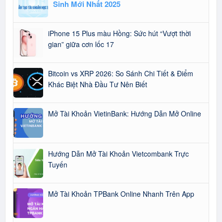
Sinh Mới Nhất 2025
iPhone 15 Plus màu Hồng: Sức hút “Vượt thời
gian” giữa cơn lốc 17
Bitcoin vs XRP 2026: So Sánh Chi Tiết & Điểm
Khác Biệt Nhà Đầu Tư Nên Biết
Mở Tài Khoản VietinBank: Hướng Dẫn Mở Online
Hướng Dẫn Mở Tài Khoản Vietcombank Trực
Tuyến
Mở Tài Khoản TPBank Online Nhanh Trên App