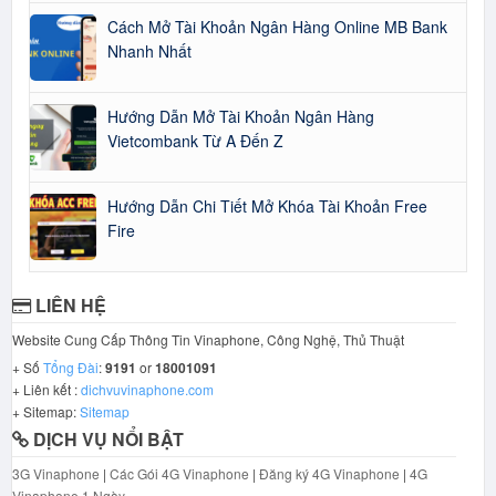
Cách Mở Tài Khoản Ngân Hàng Online MB Bank
Nhanh Nhất
Hướng Dẫn Mở Tài Khoản Ngân Hàng
Vietcombank Từ A Đến Z
Hướng Dẫn Chi Tiết Mở Khóa Tài Khoản Free
Fire
LIÊN HỆ
Website Cung Cấp Thông Tin Vinaphone, Công Nghệ, Thủ Thuật
+ Số
Tổng Đài
:
9191
or
18001091
+ Liên kết :
dichvuvinaphone.com
+ Sitemap:
Sitemap
DỊCH VỤ NỔI BẬT
3G Vinaphone
|
Các Gói 4G Vinaphone
|
Đăng ký 4G Vinaphone
|
4G
Vinaphone 1 Ngày