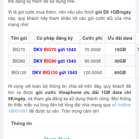
thể đăng ký thêm để sử dụng nhé.
Vì là gói cước mua thêm, nên nếu yêu thích
gói D5 1GB/ngày
này, quý khách hãy tham khảo tới các gói cước 4G của nhà
mạng nhé:
Tên gói
Cú pháp đăng ký
Cước phí
Ưu đãi data
BIG70
DKV
BIG70
gửi 1543
70.000đ
15GB
BIG90
DKV
BIG90
gửi 1543
90.000đ
30GB
BIG120
DKV
BIG120
gửi 1543
120.000đ
60GB
Hi vọng với toàn bộ thông tin chia sẻ trên đây, quý khách đã
tìm ra được
gói cước Vinaphone ưu đãi 1GB data chỉ
5K/ngày
, và tham gia đăng ks sử dụng thành công. Mọi thông
tin thắc mắc vui lòng liên hệ tổng đài nhà mạng qua
số hotline
18001091
để được tư vấn. Trân trọng cảm ơn!
Thông tin