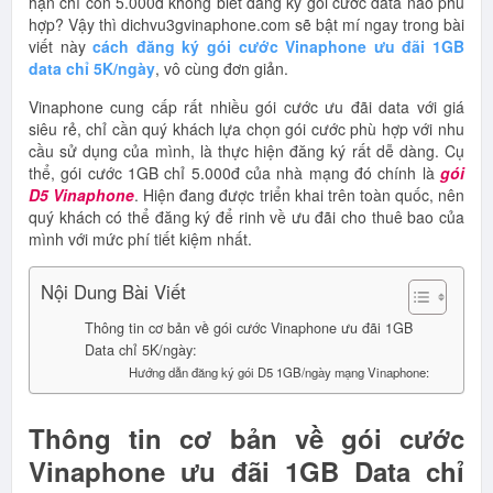
hạn chỉ còn 5.000đ không biết đăng ký gói cước data nào phù
hợp? Vậy thì dichvu3gvinaphone.com sẽ bật mí ngay trong bài
viết này
cách đăng ký gói cước Vinaphone ưu đãi 1GB
data chỉ 5K/ngày
, vô cùng đơn giản.
Vinaphone cung cấp rất nhiều gói cước ưu đãi data với giá
siêu rẻ, chỉ cần quý khách lựa chọn gói cước phù hợp với nhu
cầu sử dụng của mình, là thực hiện đăng ký rất dễ dàng. Cụ
thể, gói cước 1GB chỉ 5.000đ của nhà mạng đó chính là
gói
D5 Vinaphone
. Hiện đang được triển khai trên toàn quốc, nên
quý khách có thể đăng ký để rinh về ưu đãi cho thuê bao của
mình với mức phí tiết kiệm nhất.
Nội Dung Bài Viết
Thông tin cơ bản về gói cước Vinaphone ưu đãi 1GB
Data chỉ 5K/ngày:
Hướng dẫn đăng ký gói D5 1GB/ngày mạng Vinaphone:
Thông tin cơ bản về gói cước
Vinaphone ưu đãi 1GB Data chỉ