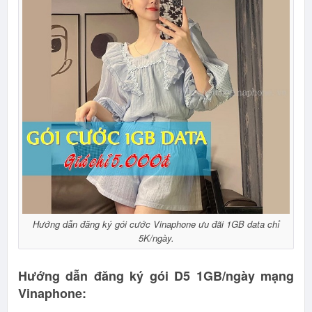
Hướng dẫn đăng ký gói cước Vinaphone ưu đãi 1GB data chỉ
5K/ngày.
Hướng dẫn đăng ký gói D5 1GB/ngày mạng
Vinaphone: