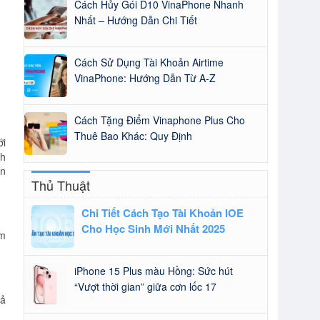
Cách Hủy Gói D10 VinaPhone Nhanh
Nhất – Hướng Dẫn Chi Tiết
Cách Sử Dụng Tài Khoản Airtime
VinaPhone: Hướng Dẫn Từ A-Z
Cách Tặng Điểm Vinaphone Plus Cho
Thuê Bao Khác: Quy Định
ới
nh
ận
Thủ Thuật
Chi Tiết Cách Tạo Tài Khoản IOE
Cho Học Sinh Mới Nhất 2025
om
iPhone 15 Plus màu Hồng: Sức hút
“Vượt thời gian” giữa cơn lốc 17
rả