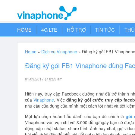
HOME
4G LTE
HỖ TRỢ
TIN TỨC
THỦ
Home
»
Dịch vụ Vinaphone
»
Đăng ký gói FB1 Vinaphone
Đăng ký gói FB1 Vinaphone dùng Fac
01/09/2017 @ 8:23 am
Hiện nay, truy cập Facebook dường như đã trở thành nh
của
Vinaphone
. Việc
đăng ký gói cước truy cập face
nhu cầu của dụng của mình một cách tốt nhất và tiết kiệm 
Một lựa chọn hoàn hảo dành cho bạn đó chính là
gói
Vinaphone vỏn vẹn chỉ với 3.000 đồng/ngày bạn sẽ được 
động cập nhật status, share hình ảnh hay chat, gọi video
bài viết dưới đây để biết chi tiết gói cước facebook ngày