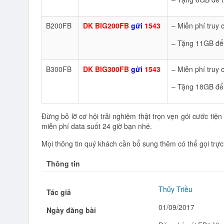
B200FB
DK BIG200FB
gửi
1543
– Miễn phí truy
– Tặng 11GB để 
B300FB
DK BIG300FB
gửi
1543
– Miễn phí truy
– Tặng 18GB để 
Đừng bỏ lỡ cơ hội trải nghiệm thật trọn vẹn gói cước tiện
miễn phí data suốt 24 giờ bạn nhé.
Mọi thông tin quý khách cần bổ sung thêm có thể gọi trực
Thông tin
Thủy Triều
Tác giả
01/09/2017
Ngày đăng bài