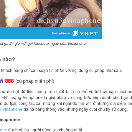
hả ga 24 giờ với gói facebook ngày của Vinaphone
h nào?
khách hàng chỉ cần soạn tin nhắn với nội dung cú pháp như sau:
ửi
888
(cú pháp miễn phí)
u đó bật dữ liệu mạng trên thiết bị là có thể vô tư truy cập facebo
ói FB1 mạng Vinaphone là giải pháp vô cùng hữu hiệu dành cho bạn 
 du lịch, công tác xa, những khi ngại dò tìm wifi ở những địa điểm m
G Vinaphone
đã hạ băng thông vào những ngày cuối chu kỳ sử dụng.
Vinaphone:
hone
được nhiều người dùng ưu chuộng nhất.