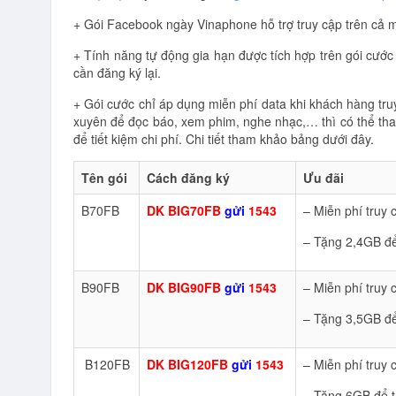
+ Gói Facebook ngày Vinaphone hỗ trợ truy cập trên cả
+ Tính năng tự động gia hạn được tích hợp trên gói cư
cần đăng ký lại.
+ Gói cước chỉ áp dụng miễn phí data khi khách hàng tru
xuyên để đọc báo, xem phim, nghe nhạc,… thì có thể th
để tiết kiệm chi phí. Chi tiết tham khảo bảng dưới đây.
Tên gói
Cách đăng ký
Ưu đãi
B70FB
DK BIG70FB
gửi
1543
– Miễn phí truy
– Tặng 2,4GB để
B90FB
DK BIG90FB
gửi
1543
– Miễn phí truy
– Tặng 3,5GB để
B120FB
DK BIG120FB
gửi
1543
– Miễn phí truy
– Tặng 6GB để t