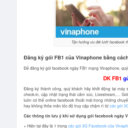
Tận hưởng ưu đãi lướt facebook t
Đăng ký gói FB1 của Vinaphone bằng các
Để đăng ký gói facebook ngày FB1 mạng Vinaphone, quý 
DK FB1
g
Đăng ký thành công, quý khách hãy khởi động lại máy sa
check-in, cập nhật trạng thái cảm xúc, Livestream,… G
luôn có thể online facebook thoải mái trong những chuyến
hay không thỏa mãn tốc độ truy cập chậm rì từ
các gói 3
Các thông tin lưu ý khi sử dụng gói facebook ngày 
+ Hiện tại đây là 1 trong
các gói 3G Facebook của Vinap