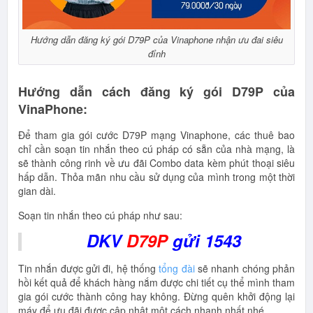
Hướng dẫn đăng ký gói D79P của Vinaphone nhận ưu đai siêu
đỉnh
Hướng dẫn cách đăng ký gói D79P của
VinaPhone:
Để tham gia gói cước D79P mạng Vinaphone, các thuê bao
chỉ cần soạn tin nhắn theo cú pháp có sẵn của nhà mạng, là
sẽ thành công rinh về ưu đãi Combo data kèm phút thoại siêu
hấp dẫn. Thỏa mãn nhu cầu sử dụng của mình trong một thời
gian dài.
Soạn tin nhắn theo cú pháp như sau:
DKV
D79P
gửi 1543
Tin nhắn được gửi đi, hệ thống
tổng đài
sẽ nhanh chóng phản
hồi kết quả để khách hàng nắm được chi tiết cụ thể mình tham
gia gói cước thành công hay không. Đừng quên khởi động lại
máy để ưu đãi được cập nhật một cách nhanh nhất nhé.