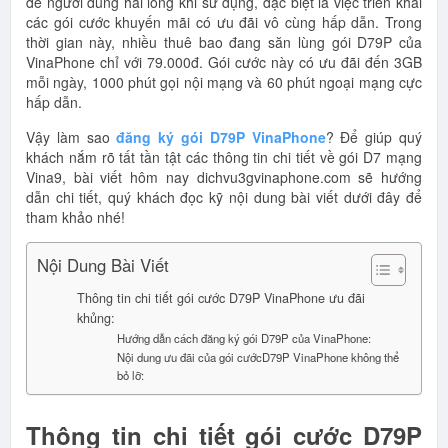
để người dùng hài lòng khi sử dụng, đặc biệt là việc triển khai
các gói cước khuyến mãi có ưu đãi vô cùng hấp dẫn. Trong
thời gian này, nhiều thuê bao đang săn lùng gói D79P của
VinaPhone chỉ với 79.000đ. Gói cước này có ưu đãi đến 3GB
mỗi ngày, 1000 phút gọi nội mạng và 60 phút ngoại mạng cực
hấp dẫn.
Vậy làm sao
đăng ký gói D79P VinaPhone
? Để giúp quý
khách nắm rõ tất tần tật các thông tin chi tiết về gói D7 mạng
Vina9, bài viết hôm nay dichvu3gvinaphone.com sẽ hướng
dẫn chi tiết, quý khách đọc kỹ nội dung bài viết dưới đây để
tham khảo nhé!
Nội Dung Bài Viết
Thông tin chi tiết gói cước D79P VinaPhone ưu đãi
khủng:
Hướng dẫn cách đăng ký gói D79P của VinaPhone:
Nội dung ưu đãi của gói cướcD79P VinaPhone không thể
bỏ lỡ:
Thông tin chi tiết gói cước D79P