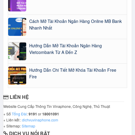
Cách Mở Tài Khoản Ngân Hàng Online MB Bank
Nhanh Nhất
Hướng Dẫn Mở Tài Khoản Ngân Hàng
Vietcombank Từ A Đến Z
Hướng Dẫn Chi Tiết Mở Khóa Tài Khoản Free
Fire
LIÊN HỆ
Website Cung Cấp Thông Tin Vinaphone, Công Nghệ, Thủ Thuật
+ Số
Tổng Đài
:
9191
or
18001091
+ Liên kết :
dichvuvinaphone.com
+ Sitemap:
Sitemap
DỊCH VỤ NỔI BẬT