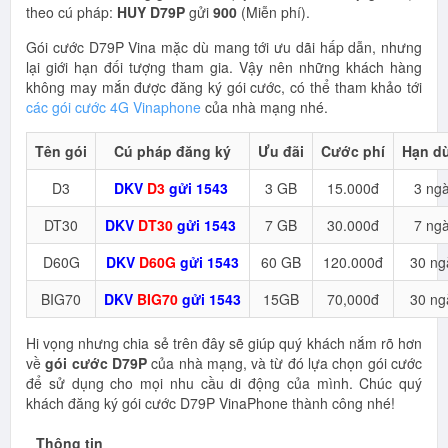
theo cú pháp:
HUY D79P
gửi
900
(Miễn phí).
Gói cước D79P Vina mặc dù mang tới ưu dãi hấp dẫn, nhưng
lại giới hạn đối tượng tham gia. Vậy nên những khách hàng
không may mắn được đăng ký gói cước, có thể tham khảo tới
các gói cước 4G Vinaphone
của nhà mạng nhé.
Tên gói
Cú pháp đăng ký
Ưu đãi
Cước phí
Hạn d
D3
DKV
D3
gửi 1543
3 GB
15.000đ
3 ng
DT30
DKV
DT30
gửi 1543
7 GB
30.000đ
7 ng
D60G
DKV
D60G
gửi 1543
60 GB
120.000đ
30 ng
BIG70
DKV
BIG70
gửi 1543
15GB
70,000đ
30 ng
Hi vọng nhưng chia sẻ trên đây sẽ giúp quý khách nắm rõ hơn
về
gói cước D79P
của nhà mạng, và từ đó lựa chọn gói cước
để sử dụng cho mọi nhu cầu di động của mình. Chúc quý
khách đăng ký gói cước D79P VinaPhone thành công nhé!
Thông tin