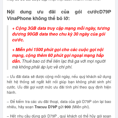
Nội dung ưu đãi của gói cướcD79P
VinaPhone không thể bỏ lỡ:
+ Cộng 3GB data truy cập mạng mỗi ngày, tương
đương 90GB data theo chu kỳ 30 ngày của gói
cước.
+ Miễn phí 1500 phút gọi cho các cuộc gọi nội
mạng, cộng thêm 60 phút gọi ngoại mạng hấp
dẫn.
Thuê bao có thể liên lạc thả ga với mọi người
mà không phải áp lực về chi phí.
– Ưu đãi data sẽ được cộng mỗi ngày, nếu quý khách sử dụng
hết hệ thống sẽ ngắt kết nối giúp bạn không phát sinh phí
cước. Ưu đãi gọi vượt mức ưu đãi tính phí theo quy định hiện
hành.
– Để kiểm tra các ưu đãi thoại, data của gói D79P còn lại bao
nhiêu, hãy soạn
Tracuu D79P
gửi
900
(Miễn phí).
– Hết nhu cầu dùng gói D79P , quý khách có thể hủy gói soạn