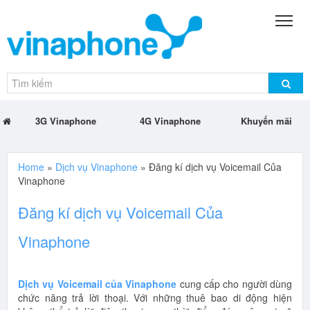
3G Vinaphone
4G Vinaphone
Khuyến mãi
Home
»
Dịch vụ Vinaphone
»
Đăng kí dịch vụ Voicemail Của
Vinaphone
Đăng kí dịch vụ Voicemail Của
Vinaphone
Dịch vụ Voicemail của Vinaphone
cung cấp cho người dùng
chức năng trả lời thoại. Với những thuê bao di động hiện