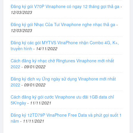
Đăng ký gói V70P Vinaphone có ngay 12 tháng gọi thả ga
-
12/03/2023
Đăng ký gói Nhạc Của Tui Vinaphone nghe nhạc thả ga
-
12/03/2023
Đăng ký các gói MYTVS VinaPhone nhận Combo 4G, K+,
truyền hình
-
14/11/2022
Cách đăng ký nhạc chờ Ringtunes Vinaphone mới nhất
2022
-
09/01/2022
Đăng ký dịch vụ Ứng ngày sử dụng Vinaphone mới nhất
2022
-
09/01/2022
Cách đăng ký gói cước Vinaphone ưu đãi 1GB data chỉ
5K/ngày
-
11/11/2021
Đăng ký 12TD79P VinaPhone Free Data và phút gọi suốt 1
năm
-
11/11/2021