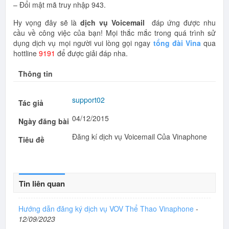
– Đổi mật mã truy nhập 943.
Hy vọng đây sẽ là
dịch vụ Voicemail
đáp ứng được nhu
cầu về công việc của bạn! Mọi thắc mắc trong quá trình sử
dụng dịch vụ mọi người vui lòng gọi ngay
tổng đài Vina
qua
hottline
9191
để được giải đáp nha.
Thông tin
support02
Tác giả
04/12/2015
Ngày đăng bài
Đăng kí dịch vụ Voicemail Của Vinaphone
Tiêu đề
Tin liên quan
Hướng dẫn đăng ký dịch vụ VOV Thể Thao Vinaphone
-
12/09/2023