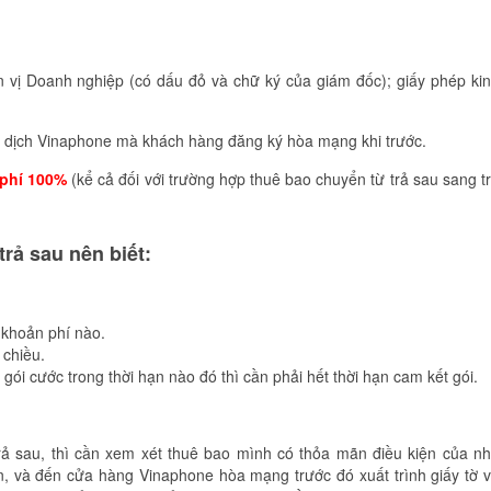
ơn vị Doanh nghiệp (có dấu đỏ và chữ ký của giám đốc); giấy phép ki
ao dịch Vinaphone mà khách hàng đăng ký hòa mạng khi trước.
phí 100%
(kể cả đối với trường hợp thuê bao chuyển từ trả sau sang t
rả sau nên biết:
 khoản phí nào.
 chiều.
gói cước trong thời hạn nào đó thì cần phải hết thời hạn cam kết gói.
 sau, thì cần xem xét thuê bao mình có thỏa mãn điều kiện của n
n, và đến cửa hàng Vinaphone hòa mạng trước đó xuất trình giấy tờ 