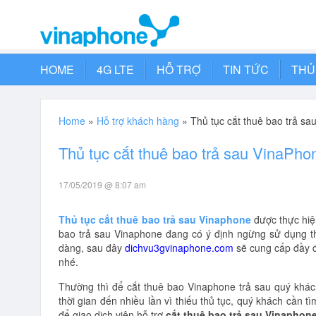
HOME
4G LTE
HỖ TRỢ
TIN TỨC
THỦ
Home
»
Hỗ trợ khách hàng
»
Thủ tục cắt thuê bao trả sa
Thủ tục cắt thuê bao trả sau VinaPhon
17/05/2019 @ 8:07 am
Thủ tục cắt thuê bao trả sau Vinaphone
được thực hiệ
bao trả sau Vinaphone đang có ý định ngừng sử dụng t
dàng, sau đây
dichvu3gvinaphone.com
sẽ cung cấp đầy đ
nhé.
Thường thì để cắt thuê bao Vinaphone trả sau quý khác
thời gian đến nhiều lần vì thiếu thủ tục, quý khách cần 
để giao dịch viên hỗ trợ
cắt thuê bao trả sau Vinaphon