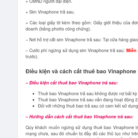
+ CMND người đại diện.
+ Sim Vinaphone trả sau.
+ Các loại giấy tờ kèm theo gồm:
Giấy giới thiệu của đ
doanh (bảng photto công chứng).
– Nơi hỗ trợ cắt sim Vinaphone trả sau: Tại cửa hàng gi
– Cước phí ngừng sử dụng sim Vinaphone trả sau:
Miễn 
trước).
Điều kiện và cách cắt thuê bao Vinaphone t
– Điều kiện cắt thuê bao Vinaphone trả sau:
Thuê bao Vinaphone trả sau không được nợ bất kỳ
Thuê bao Vinaphone trả sau vẫn đang hoạt động 2
Đối với những thuê bao trả sau có cam kết sử dụng 
– Hướng dẫn cách cắt thuê bao Vinaphone trả sau:
Qúy khách muốn ngừng sử dụng thuê bao Vinaphone trả
mạng chưa, sau đó chuẩn bị đầy đủ các thủ tục như trê