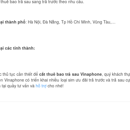
thuê bao trả sau sang trả trước theo nhu cầu.
tại thành phố
: Hà Nội, Đà Nẵng, Tp Hồ Chí Minh, Vũng Tàu,…
i các tỉnh thành:
 thủ tục cần thiết để
cắt thuê bao trả sau Vinaphone
, quý khách th
n Vinaphone có triển khai nhiều loại sim ưu đãi trả trước và trả sau c
 tại quầy tư vấn và
hỗ trợ
cho nhé!