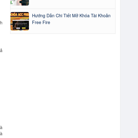
Hướng Dẫn Chi Tiết Mở Khóa Tài Khoản
Free Fire
nh
rả
hà
và