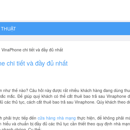
 THUẬT
u VinaPhone chi tiết và đầy đủ nhất
e chi tiết và đầy đủ nhất
n như thế nào? Câu hỏi này được rất nhiều khách hàng đang dùng th
hắc mắc. Để giúp quý khách có thể cắt thuê bao trả sau Vinaphone 
ủ các thủ tục, cách cắt thuê bao trả sau Vinaphone. Qúy khách theo d
h phải trực tiếp đến
cửa hàng nhà mạng
thực hiện, để không phải m
tìm hiểu và chuẩn bị đầy đủ các thủ tục cần thiết theo quy định nhà mạ
e
nhanh chóng. Cụ thể: