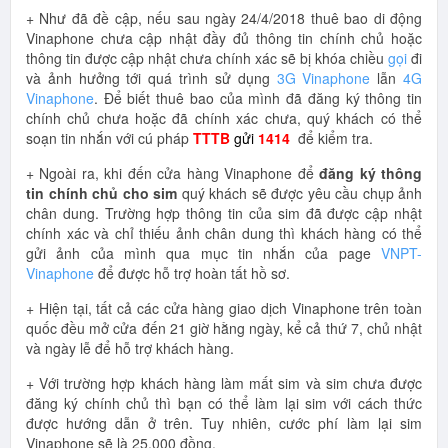
+ Như đã đề cập, nếu sau ngày 24/4/2018 thuê bao di động
Vinaphone chưa cập nhật đầy đủ thông tin chính chủ hoặc
thông tin được cập nhật chưa chính xác sẽ bị khóa chiều
gọi
đi
và ảnh hưởng tới quá trình sử dụng
3G Vinaphone
lẫn
4G
Vinaphone
. Để biết thuê bao của mình đã đăng ký thông tin
chính chủ chưa hoặc đã chính xác chưa, quý khách có thể
soạn tin nhắn với cú pháp
TTTB
gửi
1414
để kiểm tra.
+ Ngoài ra, khi đến cửa hàng Vinaphone để
đăng ký thông
tin chính chủ cho sim
quý khách sẽ được yêu cầu chụp ảnh
chân dung. Trường hợp thông tin của sim đã được cập nhật
chính xác và chỉ thiếu ảnh chân dung thì khách hàng có thể
gửi ảnh của mình qua mục tin nhắn của page
VNPT-
Vinaphone
để được hỗ trợ hoàn tất hồ sơ.
+ Hiện tại, tất cả các cửa hàng giao dịch Vinaphone trên toàn
quốc đều mở cửa đến 21 giờ hằng ngày, kể cả thứ 7, chủ nhật
và ngày lễ để hỗ trợ khách hàng.
+ Với trường hợp khách hàng làm mất sim và sim chưa được
đăng ký chính chủ thì bạn có thể làm lại sim với cách thức
được hướng dẫn ở trên. Tuy nhiên, cước phí làm lại sim
Vinaphone sẽ là 25.000 đồng.