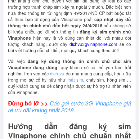
như khẳng định chủ quyền với sim đã đăng ký loại bỏ các
trường hợp tranh chấp sim xảy ra ngoài ý muốn. Đặc biệt hơn
nữa theo thông tin từ nghị định 49/2017/NĐ-CP bắt buộc tất
cả thuê bao di động của Vinaphone phải
cập nhật đầy đủ
thông tin chính chủ đến hết ngày 24/4/2018
nếu không sẽ
bị khóa chiều gọi đi nên thông tin
đăng ký sim chính chủ
Vinaphone
hiện nay là vô cùng cần thiết đối với nhiều đối
tượng khách hàng, dưới đây
dichvu3gvinaphone.com
sẽ có
bài viết hướng dẫn chi tiết, mời quý khách cùng theo dõi!
Với việc
đăng ký đúng thông tin chính chủ cho sim
Vinaphone đang dùng
, quý khách sẽ có thể yên tâm trải
nghiệm trọn vẹn các
dịch vụ
do nhà mạng cung cấp, hơn nữa
trong mọi sự cố hy hữu như
mất sim
, cháy sim, hỏng sim…,
quý khách cũng sẽ dễ dàng nhận được sự hỗ trợ từ nhân viên
của Vinaphone.
Đừng bỏ lỡ >>
Các gói cước 3G Vinaphone giá
rẻ ưu đãi khủng nhất 2018
.
Hướng dẫn đăng ký sim
Vinaphone chính chủ chuẩn nhất