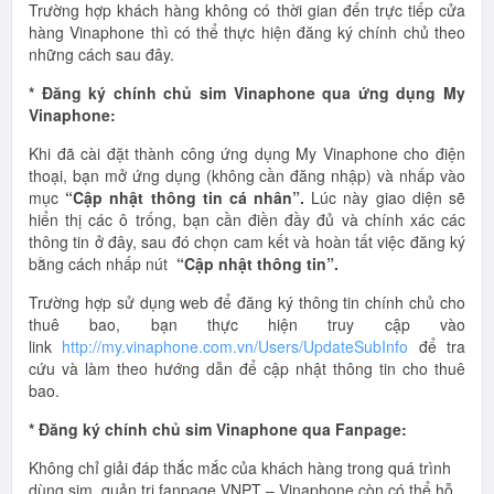
Trường hợp khách hàng không có thời gian đến trực tiếp cửa
hàng Vinaphone thì có thể thực hiện đăng ký chính chủ theo
những cách sau đây.
* Đăng ký chính chủ sim Vinaphone qua ứng dụng My
Vinaphone:
Khi đã cài đặt thành công ứng dụng My Vinaphone cho điện
thoại, bạn mở ứng dụng (không cần đăng nhập) và nhấp vào
mục
“Cập nhật thông tin cá nhân”.
Lúc này giao diện sẽ
hiển thị các ô trống, bạn cần điền đầy đủ và chính xác các
thông tin ở đây, sau đó chọn cam kết và hoàn tất việc đăng ký
bằng cách nhấp nút
“Cập nhật thông tin”.
Trường hợp sử dụng web để đăng ký thông tin chính chủ cho
thuê bao, bạn thực hiện truy cập vào
link
http://my.vinaphone.com.vn/Users/UpdateSubInfo
để tra
cứu và làm theo hướng dẫn để cập nhật thông tin cho thuê
bao.
* Đăng ký chính chủ sim Vinaphone qua Fanpage:
Không chỉ giải đáp thắc mắc của khách hàng trong quá trình
dùng sim, quản trị fanpage VNPT – Vinaphone còn có thể hỗ