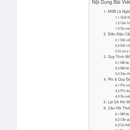
Nội Dung Bài Viế
1. MSB Là Ngân
1.1 Giới 
1.2 Các lo
1.3 So sá
2. Điều Kiện C
2.1 Đối vớ
2.2 Đối vớ
2.3 Lưu ý
3. Quy Trình M
3.1 Mở tà
3.2 Mở tài
3.3 Xác t
4. Phí & Quy Đ
4.1 Phí mở
4.2 Phí du
4.3 So sá
5. Lợi Ích Khi 
6. Câu Hỏi Thư
6.1 Mở tà
6.2 Cần g
6.3 Có th