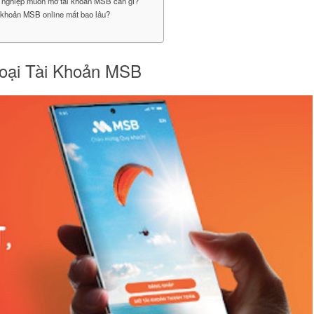
 nghiệp muốn mở tài khoản MSB cần gì?
i khoản MSB online mất bao lâu?
oại Tài Khoản MSB