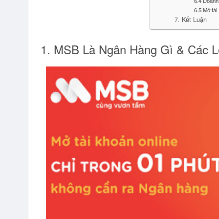
6.4 Doanh
6.5 Mở tà
7. Kết Luận
1. MSB Là Ngân Hàng Gì & Các L