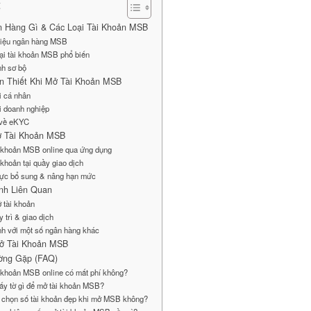
t
 Hàng Gì & Các Loại Tài Khoản MSB
thiệu ngân hàng MSB
ại tài khoản MSB phổ biến
nh sơ bộ
ần Thiết Khi Mở Tài Khoản MSB
i cá nhân
i doanh nghiệp
 về eKYC
ở Tài Khoản MSB
i khoản MSB online qua ứng dụng
 khoản tại quầy giao dịch
hực bổ sung & nâng hạn mức
ịnh Liên Quan
 tài khoản
y trì & giao dịch
nh với một số ngân hàng khác
Mở Tài Khoản MSB
ờng Gặp (FAQ)
i khoản MSB online có mất phí không?
iấy tờ gì để mở tài khoản MSB?
ể chọn số tài khoản đẹp khi mở MSB không?