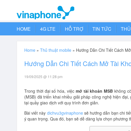
HOME
4G LTE
HỖ TRỢ
TIN TỨC
THỦ
Home
»
Thủ thuật mobile
»
Hướng Dẫn Chi Tiết Cách Mở
Hướng Dẫn Chi Tiết Cách Mở Tài Kh
19/09/2025 @ 11:28 pm
Trong thời đại số hóa, việc
mở tài khoản MSB
không cò
(MSB) đã triển khai nhiều giải pháp công nghệ hiện đại, 
tại quầy giao dịch với quy trình đơn giản.
Bài viết này
dichvu3gvinaphone
sẽ hướng dẫn bạn chi tiết
ý quan trọng. Qua đó, bạn sẽ dễ dàng lựa chọn phương 