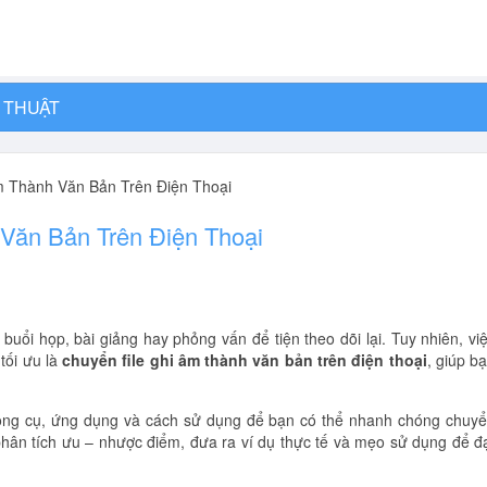
 THUẬT
m Thành Văn Bản Trên Điện Thoại
Văn Bản Trên Điện Thoại
uổi họp, bài giảng hay phỏng vấn để tiện theo dõi lại. Tuy nhiên, vi
tối ưu là
chuyển file ghi âm thành văn bản trên điện thoại
, giúp b
 công cụ, ứng dụng và cách sử dụng để bạn có thể nhanh chóng chuy
 phân tích ưu – nhược điểm, đưa ra ví dụ thực tế và mẹo sử dụng để đ