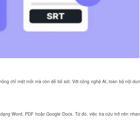
không chỉ mệt mỏi mà còn dễ bỏ sót. Với công nghệ AI, toàn bộ nội du
i dạng Word, PDF hoặc Google Docs. Từ đó, việc tra cứu trở nên nha