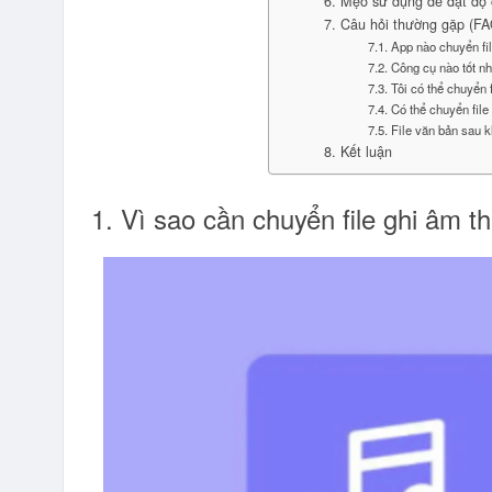
6. Mẹo sử dụng để đạt độ 
7. Câu hỏi thường gặp (FA
7.1. App nào chuyển fi
7.2. Công cụ nào tốt n
7.3. Tôi có thể chuyển
7.4. Có thể chuyển fil
7.5. File văn bản sau 
8. Kết luận
1. Vì sao cần chuyển file ghi âm t