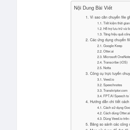
Nội Dung Bài Viết
1. Vì sao cần chuyển file 
1.1. Tiết kiệm thời gia
1.2. Hỗ trợ lưu trữ và 
1.3. Tăng hiệu quả côn
2. Các ứng dụng chuyển fil
2.1. Google Keep
2.2. Otter.ai
2.3. Microsoft OneNot
2.4. Transcribe (iOS)
2.5. Notta
3. Công cụ trực tuyến chuy
3.1. Veed.io
3.2. Speechnotes
3.3. Transkriptor.com
3.4. FPT.AI Speech to 
4. Hướng dẫn chi tiết cách
4.1. Cách sử dụng Go
4.2. Cách dùng Otter.ai
4.3. Dùng Veed.io trên 
5. Bảng so sánh các công 