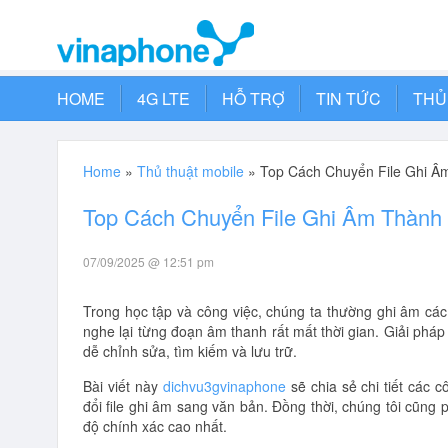
HOME
4G LTE
HỖ TRỢ
TIN TỨC
THỦ
Home
»
Thủ thuật mobile
»
Top Cách Chuyển File Ghi Â
Top Cách Chuyển File Ghi Âm Thành 
07/09/2025 @ 12:51 pm
Trong học tập và công việc, chúng ta thường ghi âm các b
nghe lại từng đoạn âm thanh rất mất thời gian. Giải pháp 
dễ chỉnh sửa, tìm kiếm và lưu trữ.
Bài viết này
dichvu3gvinaphone
sẽ chia sẻ chi tiết các
đổi file ghi âm sang văn bản. Đồng thời, chúng tôi cũng
độ chính xác cao nhất.