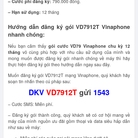
– Cước phí đăng ký:
790.000 đồng.
– Hạn sử dụng:
12 tháng
Hướng dẫn đăng ký gói VD7912T Vinaphone
nhanh chóng:
Nếu bạn cảm thấy
gói cước VD79 Vinaphone chu kỳ 12
tháng
vô cùng phù hợp với nhu cầu sử dụng của mình và
mong muốn được đăng ký gói nhanh chóng về máy thì hãy
thực hiện đăng ký gói theo hướng dẫn ngay sau đây.
Muốn đăng ký gói VD7912T mạng Vinaphone, quý khách hãy
soạn tin nhắn theo cú pháp sau:
DKV
VD7912T
gửi
1543
– Cước SMS: Miễn phí.
– Đăng ký gói thành công, quý khách sẽ có cơ hội mang về
máy của mình nguồn ưu đãi gồm thoại và data siêu hấp dẫn
như sau về máy:
Miễn phí các cuộc gọi nội mạng Vina dưới 10