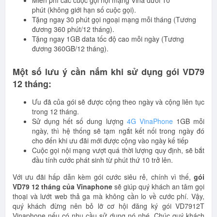
phút (không giới hạn số cuộc gọi).
Tặng ngay 30 phút gọi ngoại mạng mỗi tháng (Tương
đương 360 phút/12 tháng).
Tặng ngay 1GB data tốc độ cao mỗi ngày (Tương
đương 360GB/12 tháng).
Một số lưu ý cần nắm khi sử dụng gói VD79
12 tháng:
Ưu đã của gói sẽ được cộng theo ngày và cộng liên tục
trong 12 tháng.
Sử dụng hết số dung lượng
4G VinaPhone
1GB mỗi
ngày, thì hệ thống sẽ tạm ngắt kết nối trong ngày đó
cho đến khi ưu đãi mới được cộng vào ngày kế tiếp
Cuộc gọi nội mạng vượt quá thời lượng quy định, sẽ bắt
đầu tính cước phát sinh từ phút thứ 10 trở lên.
Với ưu đãi hấp dẫn kèm gói cước siêu rẻ, chính vì thế,
gói
VD79 12 tháng của Vinaphone
sẽ giúp quý khách an tâm gọi
thoại và lướt web thả ga mà không cần lo về cước phí. Vậy,
quý khách đừng nên bỏ lỡ cơ hội đăng ký gói VD7912T
Vinaphone nếu có nhu cầu sử dụng nó nhé. Chúc quý khách