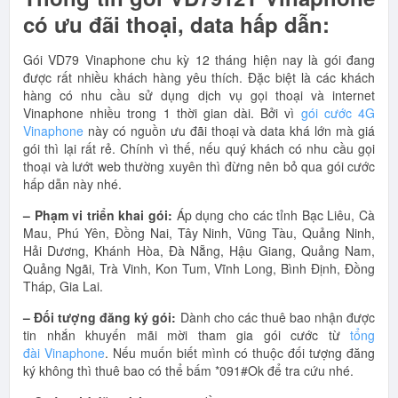
có ưu đãi thoại, data hấp dẫn:
Gói VD79 Vinaphone chu kỳ 12 tháng hiện nay là gói đang
được rất nhiều khách hàng yêu thích. Đặc biệt là các khách
hàng có nhu cầu sử dụng dịch vụ gọi thoại và internet
Vinaphone nhiều trong 1 thời gian dài. Bởi vì
gói cước 4G
Vinaphone
này có nguồn ưu đãi thoại và data khá lớn mà giá
gói thì lại rất rẻ. Chính vì thế, nếu quý khách có nhu cầu gọi
thoại và lướt web thường xuyên thì đừng nên bỏ qua gói cước
hấp dẫn này nhé.
– Phạm vi triển khai gói:
Áp dụng cho các tỉnh Bạc Liêu, Cà
Mau, Phú Yên, Đồng Nai, Tây Ninh, Vũng Tàu, Quảng Ninh,
Hải Dương, Khánh Hòa, Đà Nẵng, Hậu Giang, Quảng Nam,
Quảng Ngãi, Trà Vinh, Kon Tum, Vĩnh Long, Bình Định, Đồng
Tháp, Gia Lai.
– Đối tượng đăng ký gói:
Dành cho các thuê bao nhận được
tin nhắn khuyến mãi mời tham gia gói cước từ
tổng
đài Vinaphone
. Nếu muốn biết mình có thuộc đối tượng đăng
ký không thì thuê bao có thể bấm *091#Ok để tra cứu nhé.