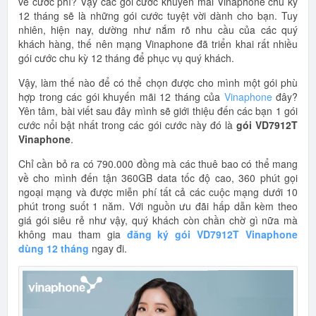
về cước phí? Vậy các gói cước khuyến mãi Vinaphone chu kỳ
12 tháng sẽ là những gói cước tuyệt vời dành cho bạn. Tuy
nhiên, hiện nay, dường như nắm rõ nhu cầu của các quý
khách hàng, thế nên mạng Vinaphone đã triển khai rất nhiều
gói cước chu kỳ 12 tháng để phục vụ quý khách.
Vậy, làm thế nào để có thể chọn được cho mình một gói phù
hợp trong các gói khuyến mãi 12 tháng của
Vinaphone
đây?
Yên tâm, bài viết sau đây mình sẽ giới thiệu đến các bạn 1 gói
cước nổi bật nhất trong các gói cước này đó là
gói VD7912T
Vinaphone
.
Chỉ cần bỏ ra có 790.000 đồng mà các thuê bao có thể mang
về cho mình đến tận 360GB data tốc độ cao, 360 phút gọi
ngoại mạng và được miễn phí tất cả các cuộc mạng dưới 10
phút trong suốt 1 năm. Với nguồn ưu đãi hấp dẫn kèm theo
giá gói siêu rẻ như vậy, quý khách còn chần chờ gì nữa mà
không mau tham gia
đăng ký gói VD7912T Vinaphone
dùng 12 tháng
ngay đi.