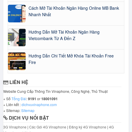
Cách Mở Tài Khoản Ngân Hàng Online MB Bank
Nhanh Nhất
Hướng Dẫn Mở Tài Khoản Ngân Hàng
Vietcombank Từ A Đến Z
Hướng Dẫn Chi Tiết Mở Khóa Tài Khoản Free
Fire
LIÊN HỆ
Website Cung Cấp Thông Tin Vinaphone, Công Nghệ, Thủ Thuật
+ Số
Tổng Đài
:
9191
or
18001091
+ Liên kết :
dichvuvinaphone.com
+ Sitemap:
Sitemap
DỊCH VỤ NỔI BẬT
3G Vinaphone
|
Các Gói 4G Vinaphone
|
Đăng ký 4G Vinaphone
|
4G