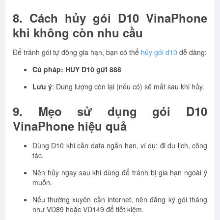
8. Cách hủy gói D10 VinaPhone
khi không còn nhu cầu
Để tránh gói tự động gia hạn, bạn có thể
hủy gói d10
dễ dàng:
Cú pháp: HUY D10 gửi 888
Lưu ý
: Dung lượng còn lại (nếu có) sẽ mất sau khi hủy.
9. Mẹo sử dụng gói D10
VinaPhone hiệu quả
Dùng D10 khi cần data ngắn hạn, ví dụ: đi du lịch, công
tác.
Nên hủy ngay sau khi dùng để tránh bị gia hạn ngoài ý
muốn.
Nếu thường xuyên cần internet, nên đăng ký gói tháng
như VD89 hoặc VD149 để tiết kiệm.