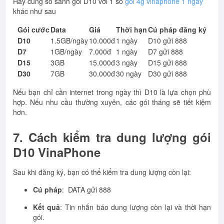
Hãy cùng so sánh gói D10 với 1 số
gói 4g vinaphone 1 ngày
khác như sau
Gói cước
Data
Giá
Thời hạn
Cú pháp đăng ký
D10
1.5GB/ngày
10.000đ
1 ngày
D10 gửi 888
D7
1GB/ngày
7.000đ
1 ngày
D7 gửi 888
D15
3GB
15.000đ
3 ngày
D15 gửi 888
D30
7GB
30.000đ
30 ngày
D30 gửi 888
Nếu bạn chỉ cần internet trong ngày thì D10 là lựa chọn phù
hợp. Nếu nhu cầu thường xuyên, các gói tháng sẽ tiết kiệm
hơn.
7. Cách kiểm tra dung lượng gói
D10 VinaPhone
Sau khi đăng ký, bạn có thể kiểm tra dung lượng còn lại:
Cú pháp
: DATA gửi 888
Kết quả
: Tin nhắn báo dung lượng còn lại và thời hạn
gói.