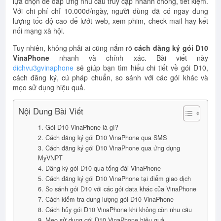
lựa chọn để đáp ứng nhu cầu truy cập nhanh chóng, tiết kiệm.
Với chi phí chỉ 10.000đ/ngày, người dùng đã có ngay dung
lượng tốc độ cao để lướt web, xem phim, check mail hay kết
nối mạng xã hội.
Tuy nhiên, không phải ai cũng nắm rõ
cách đăng ký gói D10
VinaPhone
nhanh và chính xác. Bài viết này
dichvu3gvinaphone
sẽ giúp bạn tìm hiểu chi tiết về gói D10,
cách đăng ký, cú pháp chuẩn, so sánh với các gói khác và
mẹo sử dụng hiệu quả.
Nội Dung Bài Viết
1. Gói D10 VinaPhone là gì?
2. Cách đăng ký gói D10 VinaPhone qua SMS
3. Cách đăng ký gói D10 VinaPhone qua ứng dụng
MyVNPT
4. Đăng ký gói D10 qua tổng đài VinaPhone
5. Cách đăng ký gói D10 VinaPhone tại điểm giao dịch
6. So sánh gói D10 với các gói data khác của VinaPhone
7. Cách kiểm tra dung lượng gói D10 VinaPhone
8. Cách hủy gói D10 VinaPhone khi không còn nhu cầu
9. Mẹo sử dụng gói D10 VinaPhone hiệu quả