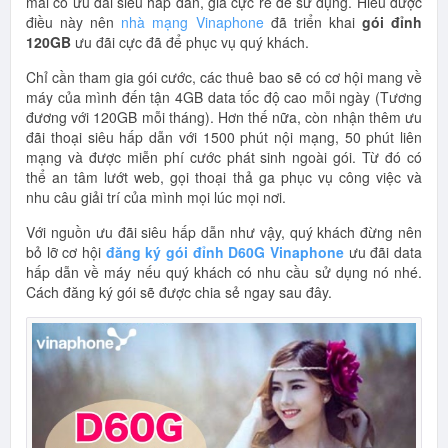
mãi có ưu đãi siêu hấp dẫn, giá cực rẻ để sử dụng. Hiểu được
điều này nên
nhà mạng Vinaphone
đã triển khai
gói đỉnh
120GB
ưu đãi cực đã để phục vụ quý khách.
Chỉ cần tham gia gói cước, các thuê bao sẽ có cơ hội mang về
máy của mình đến tận 4GB data tốc độ cao mỗi ngày (Tương
đương với 120GB mỗi tháng). Hơn thế nữa, còn nhận thêm ưu
đãi thoại siêu hấp dẫn với 1500 phút nội mạng, 50 phút liên
mạng và được miễn phí cước phát sinh ngoài gói. Từ đó có
thể an tâm lướt web, gọi thoại thả ga phục vụ công việc và
nhu câu giải trí của mình mọi lúc mọi nơi.
Với nguồn ưu đãi siêu hấp dẫn như vậy, quý khách đừng nên
bỏ lỡ cơ hội
đăng ký gói đỉnh D60G Vinaphone
ưu đãi data
hấp dẫn về máy nếu quý khách có nhu cầu sử dụng nó nhé.
Cách đăng ký gói sẽ được chia sẻ ngay sau đây.