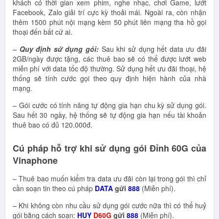
khách có thời gian xem phim, nghe nhạc, chơi Game, lướt
Facebook, Zalo giải trí cực kỳ thoải mái. Ngoài ra, còn nhận
thêm 1500 phút nội mạng kèm 50 phút liên mạng tha hồ gọi
thoại đến bất cứ ai.
–
Quy định sử dụng gói:
Sau khi sử dụng hết data ưu đãi
2GB/ngày được tặng, các thuê bao sẽ có thể được lướt web
miễn phí với data tốc độ thường. Sử dụng hết ưu đãi thoại, hệ
thống sẽ tính cước gọi theo quy định hiện hành của nhà
mạng.
– Gói cước có tính năng tự động gia hạn chu kỳ sử dụng gói.
Sau hết 30 ngày, hệ thống sẽ tự động gia hạn nếu tài khoản
thuê bao có đủ 120.000đ.
Cú pháp hỗ trợ khi sử dụng gói Đỉnh 60G của
Vinaphone
– Thuê bao muốn kiểm tra data ưu đãi còn lại trong gói thì chỉ
cần soạn tin theo cú pháp
DATA
gửi
888
(Miễn phí).
– Khi không còn nhu cầu sử dụng gói cước nữa thì có thể huỷ
gói bằng cách soạn:
HUY
D60G
gửi
888
(Miễn phí).