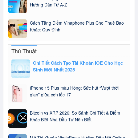
Hướng Dẫn Từ A-Z
Cách Tặng Điểm Vinaphone Plus Cho Thuê Bao
Khác: Quy Định
Thủ Thuật
Chi Tiết Cách Tạo Tài Khoản IOE Cho Học
Sinh Mới Nhất 2025
iPhone 15 Plus màu Hồng: Sức hút “Vượt thời
gian” giữa cơn lốc 17
Bitcoin vs XRP 2026: So Sánh Chi Tiết & Điểm
Khác Biệt Nhà Đầu Tư Nên Biết
Mở Tài Khoản VietinBank: Hướng Dẫn Mở Online