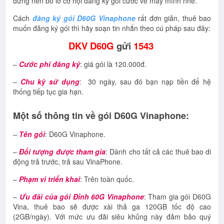
đừng nên bỏ lỡ cơ hội đăng ký gói cước về máy mình nhé.
Cách
đăng ký gói D60G Vinaphone
rất đơn giản, thuê bao
muốn đăng ký gói thì hãy soạn tin nhắn theo cú pháp sau đây:
DKV D60G
gửi
1543
–
Cước phí
đăng ký
: giá gói là 120.000đ.
–
Chu kỳ sử dụng
: 30 ngày, sau đó bạn nạp tiền để hệ
thống tiếp tục gia hạn.
Một số thông tin về gói D60G Vinaphone:
–
Tên gói
: D60G Vinaphone.
–
Đối tượng được tham gia
: Dành cho tất cả các thuê bao di
động trả trước, trả sau VinaPhone.
–
Phạm vi triển khai
: Trên toàn quốc.
–
Ưu đãi của gói Đỉnh 60G Vinaphone
: Tham gia gói D60G
Vina, thuê bao sẽ được xài thả ga 120GB tốc độ cao
(2GB/ngày). Với mức ưu đãi siêu khủng này đảm bảo quý