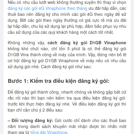
Nếu có nhu cầu lướt web không thường xuyên thì thay vì chọn
đăng ký các gói 4G Vinaphone theo tháng
ưu đãi hấp dẫn, các
thuê bao nên đăng ký cho mình các gói 4G theo ngày để sử
dụng. Bởi các gói theo ngày thường có giá cực rẻ mà ưu đãi
lại hấp dẫn, chu kỳ sử dụng lại phù hợp, đảm bảo phục vụ nhu
cầu sử dụng của các quý khách hàng một cách tốt nhất.
Không những vậy,
cách đăng ký gói D1GB Vinaphone
không khó chút nào, chỉ tốn 5 phút là có thể đăng ký gói
D1GB Vina thành công về máy của mình. Vậy, đừng nên bỏ lỡ
cơ hội đăng ký gói D1GB Vinaphone về máy nếu có nhu cầu
sử dụng gói nhé. Cách đăng ký gói như sau:
Bước 1: Kiểm tra điều kiện đăng ký gói:
Để đăng ký gói thành công, nhanh chóng và không gặp bất cứ
rắc rối nào thì bạn nên kiểm tra qua điều kiện đăng ký gói
trước khi thực hiện đăng ký nhé. Về điều kiện đăng ký gói thì
bạn chỉ cần chú ý 2 điều sau:
– Đối tượng đăng ký:
Gói cước chỉ dành cho các thuê bao
nằm trong danh sách khuyến mãi nhận được tin nhắn mời
tham gia từ
tổng đài Vinaphone
.