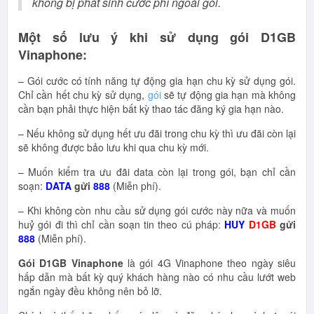
không bị phát sinh cước phí ngoài gói.
Một số lưu ý khi sử dụng gói D1GB
Vinaphone:
– Gói cước có tính năng tự động gia hạn chu kỳ sử dụng gói.
Chỉ cần hết chu kỳ sử dụng,
gói
sẽ tự động gia hạn mà không
cần bạn phải thực hiện bất kỳ thao tác đăng ký gia hạn nào.
– Nếu không sử dụng hết ưu đãi trong chu kỳ thì ưu đãi còn lại
sẽ không được bảo lưu khi qua chu kỳ mới.
– Muốn kiểm tra ưu đãi data còn lại trong gói, bạn chỉ cần
soạn:
DATA
gửi
888
(Miễn phí).
– Khi không còn nhu cầu sử dụng gói cước này nữa và muốn
huỷ gói đi thì chỉ cần soạn tin theo cú pháp:
HUY
D1GB
gửi
888
(Miễn phí).
Gói D1GB Vinaphone
là gói 4G Vinaphone theo ngày siêu
hấp dẫn mà bất kỳ quý khách hàng nào có nhu cầu lướt web
ngắn ngày đều không nên bỏ lỡ.