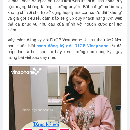
là các khách hàng có nhu cầu lướt web khi đi du lịch hoặc truy
cập mạng không không thường xuyên. Bởi chỉ gói cước này
không chỉ với chu kỳ sử dụng hợp lý mà còn có ưu đãi “khủng”
và giá gói siêu rẻ, đảm bảo sẽ giúp quý khách hàng lướt web
thả ga phục vụ nhu cầu của mình với nguồn cước phí tiết
kiệm.
Vậy, cách đăng ký gói D1GB Vinaphone là như thế nào? Nếu
bạn muốn biết
cách đăng ký gói D1GB Vinaphone
ưu đãi
hấp dẫn ra làm sao thì hãy xem hướng dẫn đăng ký ngay
trong bài viết sau đây nhé.