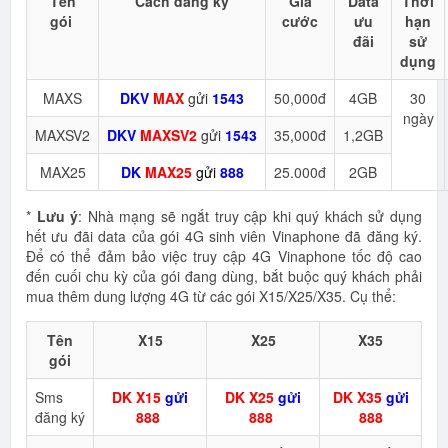
Tên
Cách đăng ký
Giá
Data
Thời
gói
cước
ưu
hạn
đãi
sử
dụng
MAXS
DKV
MAX
gửi
1543
50,000đ
4GB
30
ngày
MAXSV2
DKV
MAXSV2
gửi
1543
35,000đ
1,2GB
MAX25
DK
MAX25
gửi
888
25.000đ
2GB
*
Lưu ý
: Nhà mạng sẽ ngắt truy cập khi quý khách sử dụng
hết ưu đãi data của gói 4G sinh viên Vinaphone đã đăng ký.
Để có thể đảm bảo việc truy cập 4G Vinaphone tốc độ cao
đến cuối chu kỳ của gói đang dùng, bắt buộc quý khách phải
mua thêm dung lượng 4G từ các gói X15/X25/X35. Cụ thể:
Tên
X15
X25
X35
gói
Sms
DK X15
gửi
DK X25
gửi
DK X35
gửi
đăng ký
888
888
888