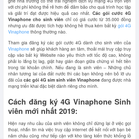
ghế nhà trường có thể trải nghiệm dịch vụ mạng 4G trọn vẹn
với chi phí không thể rẻ hơn để đảm bảo cho quá trình học tập
và giải trí đạt được hiệu quả cao nhất.
Các gói cước 4G
Vinaphone cho sinh viên
chỉ có giá cước từ 35.000 đồng
nhưng ưu đãi được tích hợp không hề thua kém bất kỳ
gói 4G
Vinaphone
thông thường nào.
Tham gia đăng ký các gói cước 4G dành cho sinh viên của
Vinaphone
sẽ giúp khách hàng an tâm, thoải mái truy cập truy
cập vào bất kỳ Website nào yêu thích với tốc độ cao, không
phải lo lắng bị lag, giật hay gián đoạn giữa chừng vì hết tiền
trong tài khoản chính. Nếu đang là sinh viên – Những chủ
nhân tương lai của đất nước thì các bạn không nên bỏ lỡ ưu
đãi của
các gói 4G sim sinh viên Vinaphone
đang được nhà
mạng triển khai đặc biệt dành riêng cho mình.
Cách đăng ký 4G Vinaphone Sinh
viên mới nhất 2019:
Hiện nay nhu cầu của sinh viên không chỉ dừng lại ở việc gọi
thoại, nhắn tin mà việc truy cập internet để kết nối với bạn bè
năm châu cũng như tiếp cận với kho tàng kiến thức khổng lồ