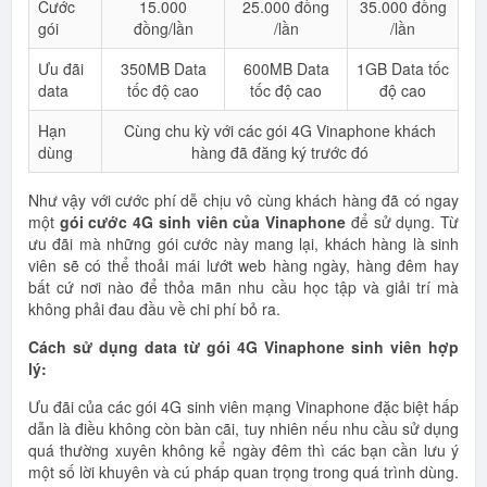
Cước
15.000
25.000 đồng
35.000 đồng
gói
đồng/lần
/lần
/lần
Ưu đãi
350MB Data
600MB Data
1GB Data tốc
data
tốc độ cao
tốc độ cao
độ cao
Hạn
Cùng chu kỳ với các gói 4G Vinaphone khách
dùng
hàng đã đăng ký trước đó
Như vậy với cước phí dễ chịu vô cùng khách hàng đã có ngay
một
gói cước 4G sinh viên của Vinaphone
để sử dụng. Từ
ưu đãi mà những gói cước này mang lại, khách hàng là sinh
viên sẽ có thể thoải mái lướt web hàng ngày, hàng đêm hay
bất cứ nơi nào để thỏa mãn nhu cầu học tập và giải trí mà
không phải đau đầu về chi phí bỏ ra.
Cách sử dụng data từ gói 4G Vinaphone sinh viên hợp
lý:
Ưu đãi của các gói 4G sinh viên mạng Vinaphone đặc biệt hấp
dẫn là điều không còn bàn cãi, tuy nhiên nếu nhu cầu sử dụng
quá thường xuyên không kể ngày đêm thì các bạn cần lưu ý
một số lời khuyên và cú pháp quan trọng trong quá trình dùng.