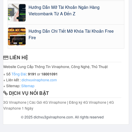
Hướng Dẫn Mở Tài Khoản Ngân Hàng
Vietcombank Từ A Đến Z
Hướng Dẫn Chi Tiết Mở Khóa Tài Khoản Free
Fire
LIÊN HỆ
Website Cung Cấp Thông Tin Vinaphone, Công Nghệ, Thủ Thuật
+ Số
Tổng Đài
:
9191
or
18001091
+ Liên kết :
dichvuvinaphone.com
+ Sitemap:
Sitemap
DỊCH VỤ NỔI BẬT
3G Vinaphone
|
Các Gói 4G Vinaphone
|
Đăng ký 4G Vinaphone
|
4G
Vinaphone 1 Ngày
© 2025 dichvu3gvinaphone.com. All rights reserved