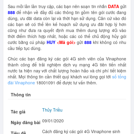
Sau mỗi lần lần truy cập, các bạn nên soạn tin nhắn
DATA
gửi
888
để nhận về đầy đủ các thông tin gồm tên gói cước đang
dùng, ưu đãi data còn lại và thời hạn sử dụng. Căn cứ vào đó
các bạn sẽ có thể lên kế hoạch sử dụng ưu đãi hợp lý hơn
cũng như đưa ra quyết định mua thêm dung lượng 4G vào
thời điểm thích hợp nhất, hoặc các có thể chủ động hủy gói
cước bằng cú pháp
HUY
<Mã gói>
gửi
888
khi không có nhu
cầu tiếp tục dùng.
Chúc các bạn đăng ký các gói 4G sinh viên của Vinaphone
thành công để trải nghiệm dịch vụ mạng 4G tiên tiến nhất
nước ta hiện nay với chất lượng hoàn hảo và chi phí tiết kiệm
nhất. Mọi thông tin cần thiết quý khách vui lòng gọi tới
số tổng
đài Vinaphone
18001091 để được tư vấn thêm.
Thông tin
Thủy Triều
Tác giả
09/01/2020
Ngày đăng bài
Cách đăng ký các gói 4G Vinaphone sinh
Tiêu đề