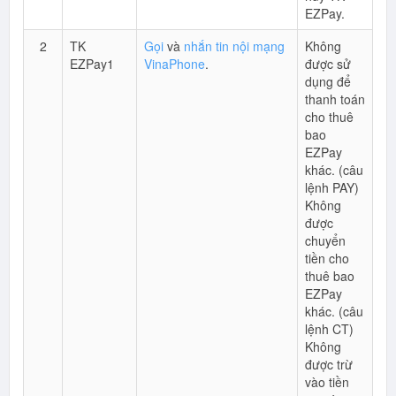
EZPay.
2
TK
Gọi
và
nhắn tin nội mạng
Không
EZPay1
VinaPhone
.
được sử
dụng để
thanh toán
cho thuê
bao
EZPay
khác. (câu
lệnh PAY)
Không
được
chuyển
tiền cho
thuê bao
EZPay
khác. (câu
lệnh CT)
Không
được trừ
vào tiền