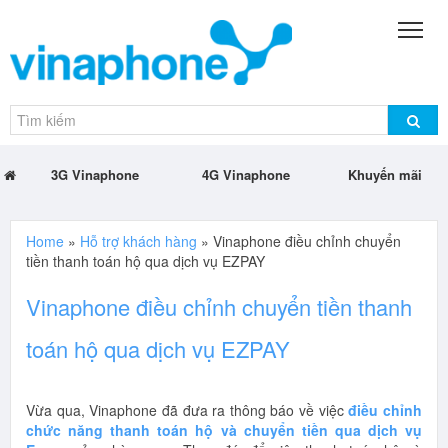
3G Vinaphone
4G Vinaphone
Khuyến mãi
Home
»
Hỗ trợ khách hàng
»
Vinaphone điều chỉnh chuyển
tiền thanh toán hộ qua dịch vụ EZPAY
Vinaphone điều chỉnh chuyển tiền thanh
toán hộ qua dịch vụ EZPAY
Vừa qua, Vinaphone đã đưa ra thông báo về việc
điều chỉnh
chức năng thanh toán hộ và chuyển tiền qua dịch vụ