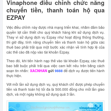
Vinaphone điều chỉnh chức năng
chuyển tiền, thanh toán hộ qua
EZPAY
Việc điều chỉnh này được nhà mạng triển khai, nhằm đảm bảo
quyền lợi cần thiết cho quý khách hàng khi sử dụng dịch vụ.
Thay vì sử dụng dịch vụ Ezpay như hoạt động thông thường,
thì giờ đây, tính năng chuyển tiền và thanh toán hộ giữa các
thuê bao phải trải qua một bước xác nhận về tính hợp lệ của
các thẻ cào đã nộp vào tài khoản Ezpay.
Theo đó, khi tiến hành nạp thẻ vào tài khoản Ezpay, các thuê
bao bắt buộc phải trải qua việc cam kết nêu trên bằng cách
soạn tin nhắn:
XACNHAN
gửi
9888
để dịch vụ được tiến hành
thực hiện.
Với mỗi lần sử dụng dịch vụ, quý khách chỉ được phép chuyển
tiền và thanh toán hộ tối đa là 500.000 đồng cho mỗi lần giao
dịch, và một ngày không sử dụng quá 3 lần.