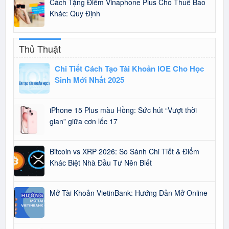
Cách Tặng Điểm Vinaphone Plus Cho Thuê Bao
Khác: Quy Định
Thủ Thuật
Chi Tiết Cách Tạo Tài Khoản IOE Cho Học
Sinh Mới Nhất 2025
iPhone 15 Plus màu Hồng: Sức hút “Vượt thời
gian” giữa cơn lốc 17
Bitcoin vs XRP 2026: So Sánh Chi Tiết & Điểm
Khác Biệt Nhà Đầu Tư Nên Biết
Mở Tài Khoản VietinBank: Hướng Dẫn Mở Online