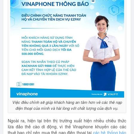
Việc điều chỉnh sẽ giúp khách hàng an tâm hơn về các thẻ nạp
điện thoại của mình và hài lòng với chất lượng của dịch vụ.
Ngoài ra, hiện tại trên thị trường xuất hiện nhiều chiêu thức
lừa đảo thẻ cào di động, vì thế Vinaphone khuyến cáo các
thuê bao chỉ nên mua thẻ nạp điện thoại tại
các hệ thống bán