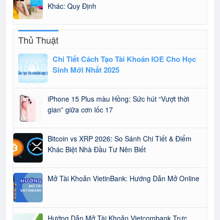
Khác: Quy Định
Thủ Thuật
Chi Tiết Cách Tạo Tài Khoản IOE Cho Học
Sinh Mới Nhất 2025
iPhone 15 Plus màu Hồng: Sức hút “Vượt thời
gian” giữa cơn lốc 17
Bitcoin vs XRP 2026: So Sánh Chi Tiết & Điểm
Khác Biệt Nhà Đầu Tư Nên Biết
Mở Tài Khoản VietinBank: Hướng Dẫn Mở Online
Hướng Dẫn Mở Tài Khoản Vietcombank Trực