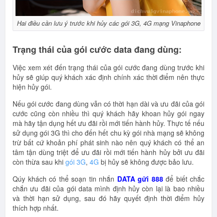
Hai điều cần lưu ý trước khi hủy các gói 3G, 4G mạng Vinaphone
Trạng thái của gói cước data đang dùng:
Việc xem xét đến trạng thái của gói cước đang dùng trước khi
hủy sẽ giúp quý khách xác định chính xác thời điểm nên thực
hiện hủy gói.
Nếu gói cước đang dùng vẫn có thời hạn dài và ưu đãi của gói
cước cũng còn nhiều thì quý khách hãy khoan hủy gói ngay
mà hãy tận dụng hết ưu đãi rồi mới tiến hành hủy. Thực tế nếu
sử dụng gói 3G thì cho đến hết chu kỳ gói nhà mạng sẽ không
trừ bất cứ khoản phí phát sinh nào nên quý khách có thể an
tâm tận dùng triệt để ưu đãi rồi mới tiến hành hủy bởi ưu đãi
còn thừa sau khi
gói 3G
,
4G
bị hủy sẽ không được bảo lưu.
Qúy khách có thể soạn tin nhắn
DATA gửi 888
để biết chắc
chắn ưu đãi của gói data mình định hủy còn lại là bao nhiều
và thời hạn sử dụng, sau đó hãy quyết định thời điểm hủy
thích hợp nhất.