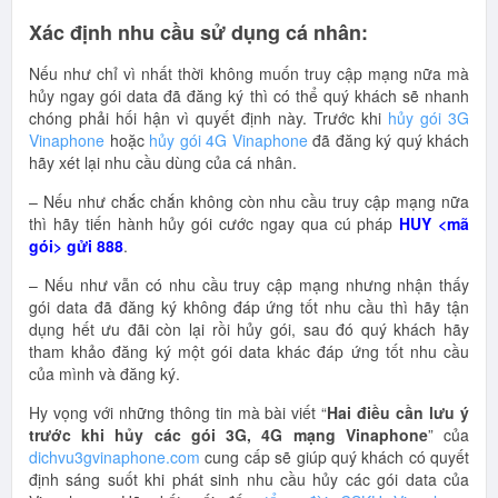
Xác định nhu cầu sử dụng cá nhân:
Nếu như chỉ vì nhất thời không muốn truy cập mạng nữa mà
hủy ngay gói data đã đăng ký thì có thể quý khách sẽ nhanh
chóng phải hối hận vì quyết định này. Trước khi
hủy gói 3G
Vinaphone
hoặc
hủy gói 4G Vinaphone
đã đăng ký quý khách
hãy xét lại nhu cầu dùng của cá nhân.
– Nếu như chắc chắn không còn nhu cầu truy cập mạng nữa
thì hãy tiến hành hủy gói cước ngay qua cú pháp
HUY <mã
gói> gửi 888
.
– Nếu như vẫn có nhu cầu truy cập mạng nhưng nhận thấy
gói data đã đăng ký không đáp ứng tốt nhu cầu thì hãy tận
dụng hết ưu đãi còn lại rồi hủy gói, sau đó quý khách hãy
tham khảo đăng ký một gói data khác đáp ứng tốt nhu cầu
của mình và đăng ký.
Hy vọng với những thông tin mà bài viết “
Hai điều cần lưu ý
trước khi hủy các gói 3G, 4G mạng Vinaphone
” của
dichvu3gvinaphone.com
cung cấp sẽ giúp quý khách có quyết
định sáng suốt khi phát sinh nhu cầu hủy các gói data của