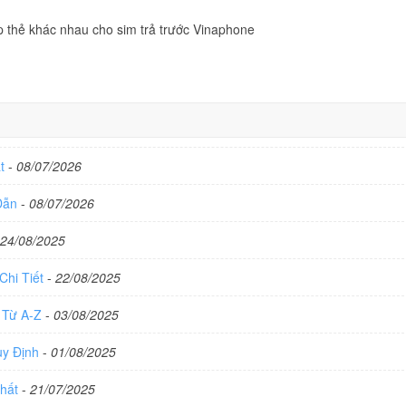
 thẻ khác nhau cho sim trả trước Vinaphone
ất
-
08/07/2026
 Dẫn
-
08/07/2026
24/08/2025
Chi Tiết
-
22/08/2025
 Từ A-Z
-
03/08/2025
uy Định
-
01/08/2025
Nhất
-
21/07/2025