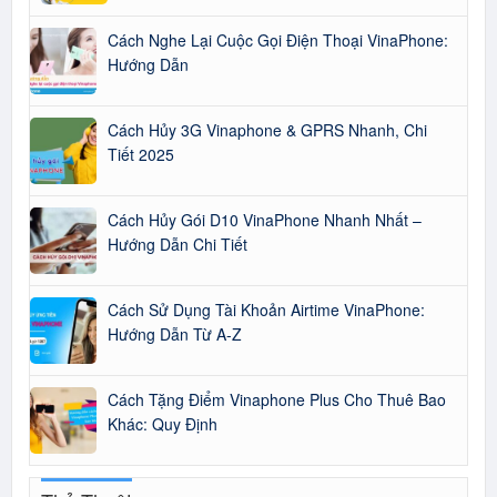
Cách Nghe Lại Cuộc Gọi Điện Thoại VinaPhone:
Hướng Dẫn
Cách Hủy 3G Vinaphone & GPRS Nhanh, Chi
Tiết 2025
Cách Hủy Gói D10 VinaPhone Nhanh Nhất –
Hướng Dẫn Chi Tiết
Cách Sử Dụng Tài Khoản Airtime VinaPhone:
Hướng Dẫn Từ A-Z
Cách Tặng Điểm Vinaphone Plus Cho Thuê Bao
Khác: Quy Định