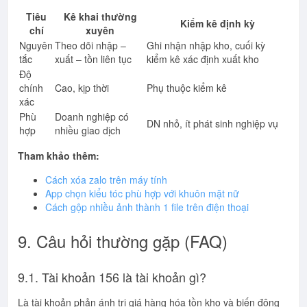
Tiêu
Kê khai thường
Kiểm kê định kỳ
chí
xuyên
Nguyên
Theo dõi nhập –
Ghi nhận nhập kho, cuối kỳ
tắc
xuất – tồn liên tục
kiểm kê xác định xuất kho
Độ
chính
Cao, kịp thời
Phụ thuộc kiểm kê
xác
Phù
Doanh nghiệp có
DN nhỏ, ít phát sinh nghiệp vụ
hợp
nhiều giao dịch
Tham khảo thêm:
Cách xóa zalo trên máy tính
App chọn kiểu tóc phù hợp với khuôn mặt nữ
Cách gộp nhiều ảnh thành 1 file trên điện thoại
9. Câu hỏi thường gặp (FAQ)
9.1. Tài khoản 156 là tài khoản gì?
Là tài khoản phản ánh trị giá hàng hóa tồn kho và biến động