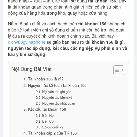
hàng nhập – xuất – tồn, kế toán sử dụng
tài khoản 156
. Đây
là tài khoản quan trọng phản ánh giá trị hiện có và sự biến
động của hàng hóa trong kho, quầy hoặc cửa hàng.
Nắm rõ bản chất và cách hạch toán
tài khoản 156
không chỉ
giúp kế toán viên ghi sổ đúng chuẩn mà còn hỗ trợ nhà quản
lý đưa ra quyết định kinh doanh chính xác. Bài viết này
dichvu3gvinaphone
sẽ giúp bạn hiểu rõ
tài khoản 156 là gì,
nguyên tắc áp dụng, kết cấu, các nghiệp vụ phát sinh và
lưu ý khi sử dụng
.
Nội Dung Bài Viết
1. Tài khoản 156 là gì?
2. Nguyên tắc kế toán tài khoản 156
2.1. Nguyên tắc giá gốc
2.2. Nguyên tắc kiểm kê
2.3. Nguyên tắc nhất quán
3. Kết cấu tài khoản 156
3.1. Bên Nợ
3.2. Bên Có
3.3. Số dư cuối kỳ
4. Tài khoản cấp 2 của TK 156