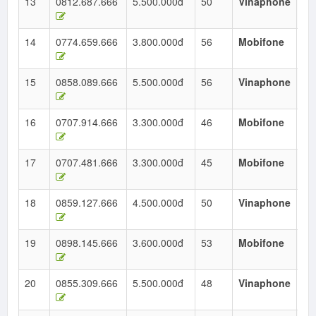
13
0812.687.666
5.500.000đ
50
Vinaphone
Ta
Ho
14
0774.659.666
3.800.000đ
56
Mobifone
Ta
Ho
15
0858.089.666
5.500.000đ
56
Vinaphone
Ta
Ho
16
0707.914.666
3.300.000đ
46
Mobifone
Ta
Ho
17
0707.481.666
3.300.000đ
45
Mobifone
Ta
Ho
18
0859.127.666
4.500.000đ
50
Vinaphone
Ta
Ho
19
0898.145.666
3.600.000đ
53
Mobifone
Ta
Ho
20
0855.309.666
5.500.000đ
48
Vinaphone
Ta
Ho