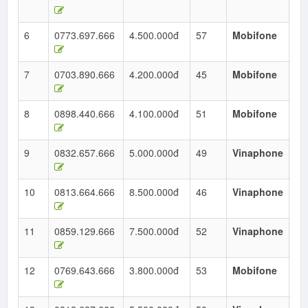
Ho
6
0773.697.666
4.500.000đ
57
Mobifone
Ta
Ho
7
0703.890.666
4.200.000đ
45
Mobifone
Ta
Ho
8
0898.440.666
4.100.000đ
51
Mobifone
Ta
Ho
9
0832.657.666
5.000.000đ
49
Vinaphone
Ta
Ho
10
0813.664.666
8.500.000đ
46
Vinaphone
Ta
Ho
11
0859.129.666
7.500.000đ
52
Vinaphone
Ta
Ho
12
0769.643.666
3.800.000đ
53
Mobifone
Ta
Ho