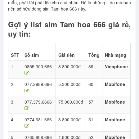
mắn, phát tài phát lộc cho chủ nhân. Đó là những lí do mà bạn
nên sở hữu dòng sim Tam hoa 666 này.
Gợi ý list sim Tam hoa 666 giá rẻ,
uy tín:
Lo
STT
Số sim
Giá tiền
Tổng
Nhà mạng
số
1
0855.300.666
8.800.000đ
39
Vinaphone
Ta
Ho
2
077.2989.666
5.300.000đ
60
Mobifone
Ta
Ho
3
077.379.6666
75.000.000đ
57
Mobifone
Tứ
Qu
4
0774.681.666
3.800.000đ
51
Mobifone
Ta
Ho
5
0765.808.666
4.800.000đ
52
Mobifone
Ta