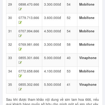
29
0898.470.666
3.300.000đ
54
Mobifone
Ta
Ho
30
0779.713.666
3.600.000đ
52
Mobifone
Ta
Ho
31
0707.994.666
4.500.000đ
54
Mobifone
Ta
Ho
32
0769.981.666
3.300.000đ
58
Mobifone
Ta
Ho
33
0855.301.666
5.000.000đ
40
Vinaphone
Ta
Ho
34
0772.658.666
4.100.000đ
53
Mobifone
Ta
Ho
35
0855.302.666
5.500.000đ
41
Vinaphone
Ta
Ho
Sau khi được tham khảo nội dung về sim tam hoa 666, nếu
quý khách hàng muốn sở hữu cho mình một số sim như vậy,