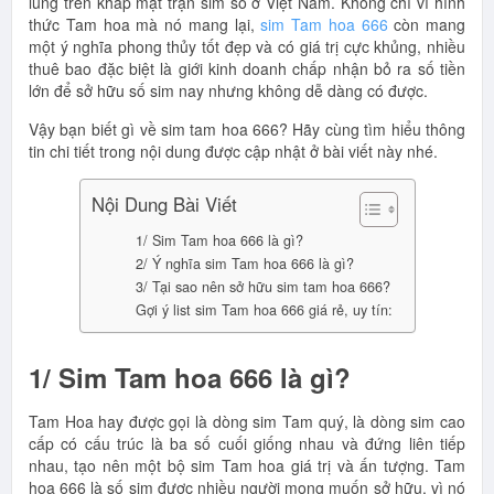
lùng trên khắp mặt trận sim số ở Việt Nam. Không chỉ vì hình
thức Tam hoa mà nó mang lại,
sim Tam hoa 666
còn mang
một ý nghĩa phong thủy tốt đẹp và có giá trị cực khủng, nhiều
thuê bao đặc biệt là giới kinh doanh chấp nhận bỏ ra số tiền
lớn để sở hữu số sim nay nhưng không dễ dàng có được.
Vậy bạn biết gì về sim tam hoa 666? Hãy cùng tìm hiểu thông
tin chi tiết trong nội dung được cập nhật ở bài viết này nhé.
Nội Dung Bài Viết
1/ Sim Tam hoa 666 là gì?
2/ Ý nghĩa sim Tam hoa 666 là gì?
3/ Tại sao nên sở hữu sim tam hoa 666?
Gợi ý list sim Tam hoa 666 giá rẻ, uy tín:
1/ Sim Tam hoa 666 là gì?
Tam Hoa hay được gọi là dòng sim Tam quý, là dòng sim cao
cấp có cấu trúc là ba số cuối giống nhau và đứng liên tiếp
nhau, tạo nên một bộ sim Tam hoa giá trị và ấn tượng. Tam
hoa 666 là số sim được nhiều người mong muốn sở hữu, vì nó