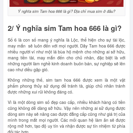
Ý nghĩa sim Tam hoa 666 là gì? Địa chỉ mua sim ở đâu?
2/ Ý nghĩa sim Tam hoa 666 là gì?
Số 6 là con số mang ý nghĩa là Lộc, thể hiện cho sự tài lộc,
may mắn sẽ luôn đến với mọi người. Dãy Tam hoa 666 được
nhiều người ví như một lá bùa hộ mệnh cho những ai sở hữu,
mang tiền tài, may mắn đến cho chủ nhân, đặc biệt là với
những người làm nghề kinh doanh buôn bán, sự nghiệp sẽ lên
cao như diều gặp gió.
Không những thế, sim tam hoa 666 được xem là một vật
phẩm phong thủy sử dụng để tránh tà, giúp chủ nhân tránh
được những xui rủi không đáng có.
Vì là một dòng sim số đẹp cao cấp, nhiều khách hàng có tiền
cũng không dễ dàng sở hữu. Vậy nên những ai sử dụng được
dòng sim này sẽ nâng cao được đẳng cấp cũng như giá trị của
mình trong mắt mọi người. Các mối quan hệ làm ăn sẽ được
rộng mở hơn, tạo độ uy tín và nhận được sự tín nhiệm từ phía
đối tác hơn.