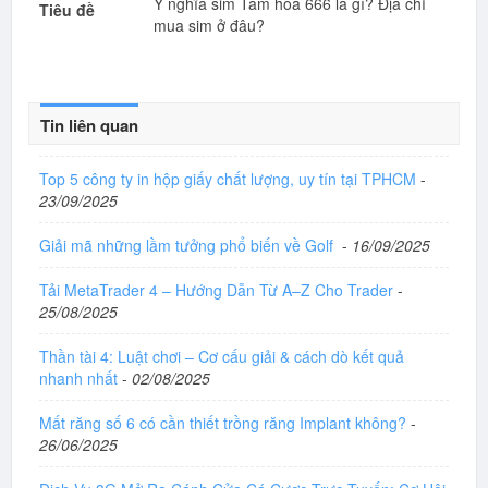
Ý nghĩa sim Tam hoa 666 là gì? Địa chỉ
Tiêu đề
mua sim ở đâu?
Tin liên quan
Top 5 công ty in hộp giấy chất lượng, uy tín tại TPHCM
-
23/09/2025
Giải mã những lầm tưởng phổ biến về Golf
-
16/09/2025
Tải MetaTrader 4 – Hướng Dẫn Từ A–Z Cho Trader
-
25/08/2025
Thần tài 4: Luật chơi – Cơ cấu giải & cách dò kết quả
nhanh nhất
-
02/08/2025
Mất răng số 6 có cần thiết trồng răng Implant không?
-
26/06/2025