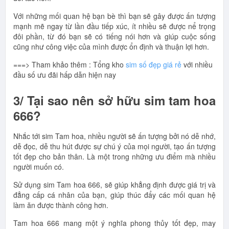
Với những mối quan hệ bạn bè thì bạn sẽ gây được ấn tượng
mạnh mẽ ngay từ lần đầu tiếp xúc, ít nhiều sẽ được nể trọng
đôi phần, từ đó bạn sẽ có tiếng nói hơn và giúp cuộc sống
cũng như công việc của mình được ổn định và thuận lợi hơn.
===> Tham khảo thêm : Tổng kho
sim số đẹp giá rẻ
với nhiều
đầu số ưu đãi hấp dẫn hiện nay
3/ Tại sao nên sở hữu sim tam hoa
666?
Nhắc tới sim Tam hoa, nhiều người sẽ ấn tượng bởi nó dễ nhớ,
dễ đọc, dễ thu hút được sự chú ý của mọi người, tạo ấn tượng
tốt đẹp cho bản thân. Là một trong những ưu điểm mà nhiều
người muốn có.
Sử dụng sim Tam hoa 666, sẽ giúp khẳng định được giá trị và
đẳng cấp cá nhân của bạn, giúp thúc đẩy các mối quan hệ
làm ăn được thành công hơn.
Tam hoa 666 mang một ý nghĩa phong thủy tốt đẹp, may