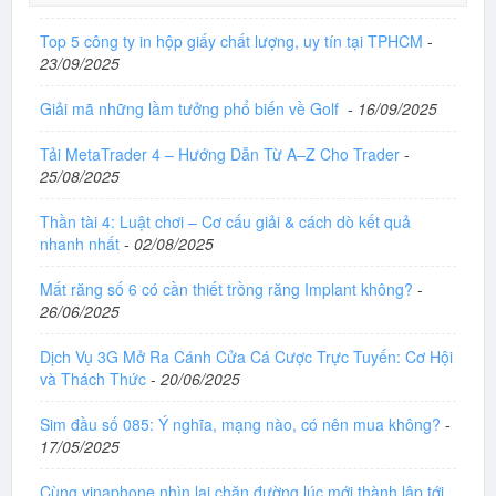
Top 5 công ty in hộp giấy chất lượng, uy tín tại TPHCM
-
23/09/2025
Giải mã những lầm tưởng phổ biến về Golf
-
16/09/2025
Tải MetaTrader 4 – Hướng Dẫn Từ A–Z Cho Trader
-
25/08/2025
Thần tài 4: Luật chơi – Cơ cấu giải & cách dò kết quả
nhanh nhất
-
02/08/2025
Mất răng số 6 có cần thiết trồng răng Implant không?
-
26/06/2025
Dịch Vụ 3G Mở Ra Cánh Cửa Cá Cược Trực Tuyến: Cơ Hội
và Thách Thức
-
20/06/2025
Sim đầu số 085: Ý nghĩa, mạng nào, có nên mua không?
-
17/05/2025
Cùng vinaphone nhìn lại chặn đường lúc mới thành lập tới