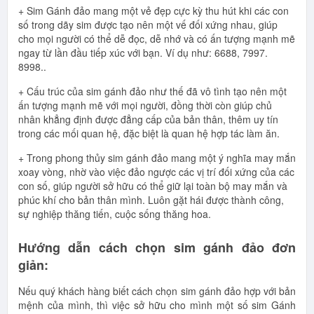
+ Sim Gánh đảo mang một vẻ đẹp cực kỳ thu hút khi các con
số trong dãy sim được tạo nên một vế đối xứng nhau, giúp
cho mọi người có thể dễ đọc, dễ nhớ và có ấn tượng mạnh mẽ
ngay từ lần đầu tiếp xúc với bạn. Ví dụ như: 6688, 7997.
8998..
+ Cấu trúc của sim gánh đảo như thế đã vô tình tạo nên một
ấn tượng mạnh mẽ với mọi người, đồng thời còn giúp chủ
nhân khẳng định được đẳng cấp của bản thân, thêm uy tín
trong các mối quan hệ, đặc biệt là quan hệ hợp tác làm ăn.
+ Trong phong thủy sim gánh đảo mang một ý nghĩa may mắn
xoay vòng, nhờ vào việc đảo ngược các vị trí đối xứng của các
con số, giúp người sở hữu có thể giữ lại toàn bộ may mắn và
phúc khí cho bản thân mình. Luôn gặt hái được thành công,
sự nghiệp thăng tiến, cuộc sống thăng hoa.
Hướng dẫn cách chọn sim gánh đảo đơn
giản:
Nếu quý khách hàng biết cách chọn sim gánh đảo hợp với bản
mệnh của mình, thì việc sở hữu cho mình một số sim Gánh