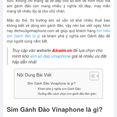
hữu. Không chỉ mang lại vẻ đẹp cho số sim vè hình thức mà
sim gánh đảo còn mang nhiều ý nghĩa tốt đẹp, may mắn
mang tới nhiều lộc lá cho chủ nhân.
Mặc dù thế, thị trường sim số vẫn có khá nhiều thuê bao
không biết về dòng sim gánh đảo, vậy nên baì viết ngày hôm
nay dichvu3gvinaphone.com sẽ giúp quý khách hàng
tìm hiểu
sim Gánh đảo là gì
và khám phá ý nghĩa sim Gánh đảo để
mọi người cùng nắm bắt.
Truy cập vào website
Alosim.vn
để lựa chọn cho
mình kho
sim số đẹp vinaphone
giá rẻ nhiều ưu đãi
hấp dẫn nhất
Nội Dung Bài Viết
Sim Gánh Đảo Vinaphone là gì?
Khám phá ý nghĩa sim Gánh Đảo:
Hướng dẫn cách chọn sim gánh đảo đơn giản:
Sim Gánh Đảo Vinaphone là gì?