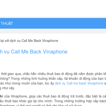
 THUẬT
 lại với dịch vụ Call Me Back Vinaphone
ịch vụ Call Me Back Vinaphone
 thời gian qua, chắc hẳn nhiều thuê bao di động đã nắm được phần l
không? Trong những tình huống khẩn cấp, tài khoản di động của bạn l
ao nào như mong muốn của bạn, lúc ấy
dịch vụ Call me back Vinaphone
s
g như vậy.
hí
của Vinaphone, giúp các thuê bao di động trả trước, đặc biệt là c
cầu thuê bao khác gọi lại cho mình. Trong những trường hợp cấp bác
inaphone, vì thế mọi người có thể yên tâm và sử dụng.