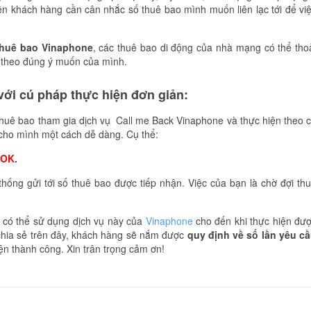
ên khách hàng cần cân nhắc số thuê bao mình muốn liên lạc tới để vi
 thuê bao Vinaphone
, các thuê bao di động của nhà mạng có thể tho
n theo đúng ý muốn của mình.
ới cú pháp thực hiện đơn giản:
thuê bao tham gia dịch vụ Call me Back Vinaphone và thực hiện theo 
 cho mình một cách dễ dàng. Cụ thể:
OK
.
hống gửi tới số thuê bao được tiếp nhận. Việc của bạn là chờ đợi th
ẫn có thể sử dụng dịch vụ này của
Vinaphone
cho đến khi thực hiện đư
 chia sẻ trên đây, khách hàng sẽ nắm được
quy định về số lần yêu c
ện thành công. Xin trân trọng cảm ơn!