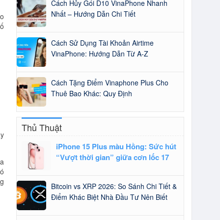
Cách Hủy Gói D10 VinaPhone Nhanh
Nhất – Hướng Dẫn Chi Tiết
ao
số
Cách Sử Dụng Tài Khoản Airtime
VinaPhone: Hướng Dẫn Từ A-Z
Cách Tặng Điểm Vinaphone Plus Cho
Thuê Bao Khác: Quy Định
Thủ Thuật
y
iPhone 15 Plus màu Hồng: Sức hút
“Vượt thời gian” giữa cơn lốc 17
ủa
Đó
ng
Bitcoin vs XRP 2026: So Sánh Chi Tiết &
Điểm Khác Biệt Nhà Đầu Tư Nên Biết