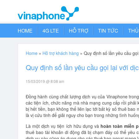
HOME
4G LTE
HỖ TRỢ
TIN TỨC
THỦ
Home
»
Hỗ trợ khách hàng
»
Quy định số lần yêu cầu gọi
Quy định số lần yêu cầu gọi lại với d
15/03/2019 @ 8:08 am
Đồng hành cùng chất lượng dịch vụ của Vinaphone trong
các tiện ích, chức năng mà nhà mạng cung cấp rồi phải 
bị hết tiền, bạn không thể liên lạc tới bất kỳ số thuê b
là vị cứu tinh để giải nguy cho bạn trong những tình huốn
Là một dịch vụ tiện ích hữu dụng và
hoàn toàn miễn p
thuê bao tài khoản di động đã bị chạm đáy có thể yêu 
dịch vụ này cũng áp dụng cho các thuê bao ngoại mạng V