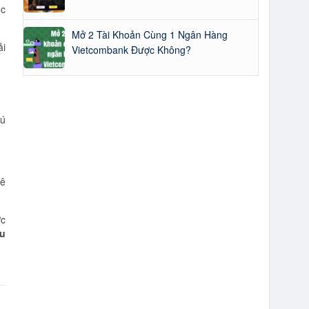
ệc
Mở 2 Tài Khoản Cùng 1 Ngân Hàng
ải
Vietcombank Được Không?
cú
uê
ợc
ầu