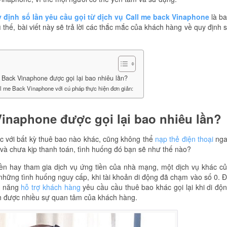
 định số lần yêu cầu gọi từ dịch vụ Call me back Vinaphone
là b
ì thế, bài viết này sẽ trả lời các thắc mắc của khách hàng về quy định 
 Back Vinaphone được gọi lại bao nhiêu lần?
l me Back Vinaphone với cú pháp thực hiện đơn giản:
inaphone được gọi lại bao nhiêu lần?
lạc với bất kỳ thuê bao nào khác, cũng không thể
nạp thẻ điện thoại
nga
và chưa kịp thanh toán, tình huống đó bạn sẽ như thế nào?
iền hay tham gia dịch vụ ứng tiền của nhà mạng, một dịch vụ khác c
 những tình huống nguy cấp, khi tài khoản di động đã chạm vào số 0. 
c năng
hỗ trợ khách hàng
yêu cầu cầu thuê bao khác gọi lại khi di độ
dành được nhiều sự quan tâm của khách hàng.