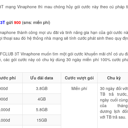
T mạng Vinaphone thì mau chóng hủy gói cước này theo cú pháp t
3T
gửi
900
(sms: miễn phí)
naphone thành công mọi ưu đãi và tinh năng gia hạn của gói cước n
ọi thoại sau đó hệ thống nhà mạng sẽ tính cước phát sinh theo quy đị
i FCLUB 3T Vinaphone muốn tìm một gói cước khuyến mãi chỉ có ưu đ
, các gói cước này có chu kỳ dùng 30 ngày miễn phí 100% cước ph
ước phí
Ưu đãi data
Cước vượt gói
Chu kỳ
000đ
3.8GB
Miễn phí
30 ngày đối với
TB trả trước,
000đ
4GB
ngày cuối cùng
của tháng
.000đ
5.8GB
dương lịch đối
với TB trả sau.
.000đ
15GB