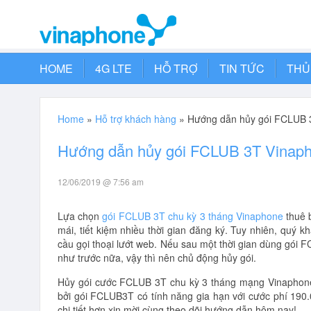
HOME
4G LTE
HỖ TRỢ
TIN TỨC
THỦ
Home
»
Hỗ trợ khách hàng
»
Hướng dẫn hủy gói FCLUB 3
Hướng dẫn hủy gói FCLUB 3T Vinaph
12/06/2019 @ 7:56 am
Lựa chọn
gói FCLUB 3T chu kỳ 3 tháng Vinaphone
thuê b
mái, tiết kiệm nhiều thời gian đăng ký. Tuy nhiên, quý
cầu gọi thoại lướt web. Nếu sau một thời gian dùng gói
như trước nữa, vậy thì nên chủ động hủy gói.
Hủy gói cước FCLUB 3T chu kỳ 3 tháng mạng Vinaphone k
bởi gói FCLUB3T có tính năng gia hạn với cước phí 190
chi tiết hơn xin mời cùng theo dõi hướng dẫn hôm nay!