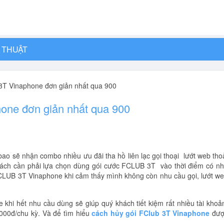
 THUẬT
T Vinaphone đơn giản nhất qua 900
one đơn giản nhất qua 900
ao sẽ nhận combo nhiều ưu đãi tha hồ liên lạc gọi thoại lướt web tho
 khách cần phải lựa chọn dùng gói cước FCLUB 3T vào thời điểm có n
 FCLUB 3T Vinaphone khi cảm thấy mình không còn nhu cầu gọi, lướt w
hi hết nhu cầu dùng sẽ giúp quý khách tiết kiệm rất nhiều tài khoả
.000đ/chu kỳ. Và để tìm hiểu
cách hủy gói FClub 3T Vinaphone
đượ