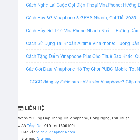
Cách Nghe Lại Cuộc Gọi Điện Thoại VinaPhone: Hướng
Cách Hủy 3G Vinaphone & GPRS Nhanh, Chi Tiết 2025
-
Cách Hủy Gói D10 VinaPhone Nhanh Nhất – Hướng Dẫn 
Cách Sử Dụng Tài Khoản Airtime VinaPhone: Hướng Dẫn
Cách Tặng Điểm Vinaphone Plus Cho Thuê Bao Khác: Q
Các Gói Data Vinaphone Hỗ Trợ Chơi PUBG Mobile Tốt 
1 CCCD đăng ký được bao nhiêu sim Vinaphone? Cập n
LIÊN HỆ
Website Cung Cấp Thông Tin Vinaphone, Công Nghệ, Thủ Thuật
+ Số
Tổng Đài
:
9191
or
18001091
+ Liên kết :
dichvuvinaphone.com
+ Sitemap:
Sitemap