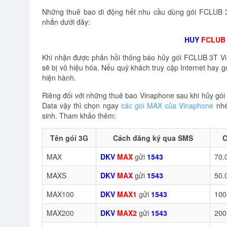
Những thuê bao di động hết nhu cầu dùng gói FCLUB 3
nhắn dưới đây:
HUY
FCLUB
Khi nhận được phản hồi thông báo hủy gói FCLUB 3T Vi
sẽ bị vô hiệu hóa. Nếu quý khách truy cập Internet hay g
hiện hành.
Riêng đối với những thuê bao Vinaphone sau khi hủy gó
Data vậy thì chọn ngay
các gói MAX của Vinaphone
nhé
sinh. Tham khảo thêm:
Tên gói 3G
Cách đăng ký qua SMS
C
MAX
DKV
MAX
gửi
1543
70.
MAXS
DKV
MAX
gửi
1543
50.
MAX100
DKV
MAX1
gửi
1543
100
MAX200
DKV
MAX2
gửi
1543
200