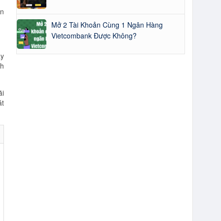
in
Mở 2 Tài Khoản Cùng 1 Ngân Hàng
Vietcombank Được Không?
ày
nh
ãi
át