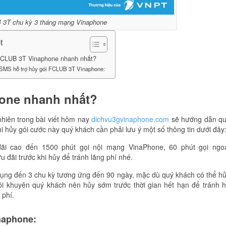
 3T chu kỳ 3 tháng mạng Vinaphone
t
FCLUB 3T Vinaphone nhanh nhất?
SMS hỗ trợ hủy gói FCLUB 3T Vinaphone:
one nhanh nhất?
hiên trong bài viết hôm nay
dichvu3gvinaphone.com
sẽ hướng dẫn q
 hủy gói cước này quý khách cần phải lưu ý một số thông tin dưới đây
i cao đến 1500 phút gọi nội mạng VinaPhone, 60 phút gọi ngo
đãi trước khi hủy để tránh lãng phí nhé.
dụng đến 3 chu kỳ tương ứng đến 90 ngày, mặc dù quý khách có thể h
ôi khuyên quý khách nên hủy sớm trước thời gian hết hạn để tránh 
 phí.
naphone: