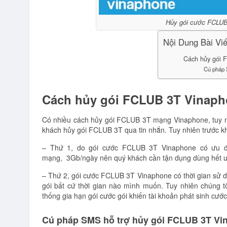
Hủy gói cước FCLUB
Nội Dung Bài Viế
Cách hủy gói 
Cú pháp 
Cách hủy gói FCLUB 3T Vinaph
Có nhiều cách hủy gói FCLUB 3T mạng Vinaphone, tuy n
khách hủy gói FCLUB 3T qua tin nhắn. Tuy nhiên trước khi
– Thứ 1, do gói cước FCLUB 3T Vinaphone có ưu đã
mạng, 3Gb/ngày nên quý khách cần tận dụng dùng hết ưu 
– Thứ 2, gói cước FCLUB 3T Vinaphone có thời gian sử 
gói bất cứ thời gian nào mình muốn. Tuy nhiên chúng t
thống gia hạn gói cước gói khiến tài khoản phát sinh cước
Cú pháp SMS hỗ trợ hủy gói FCLUB 3T Vi