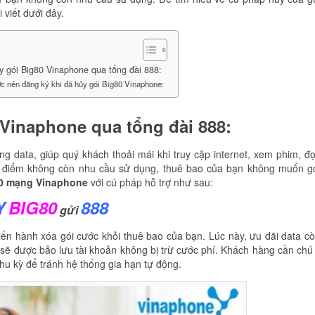
 viết dưới đây.
 gói Big80 Vinaphone qua tổng đài 888:
c nên đăng ký khi đã hủy gói Big80 Vinaphone:
Vinaphone qua tổng đài 888:
 data, giúp quý khách thoải mái khi truy cập internet, xem phim, đ
i điểm không còn nhu cầu sử dụng, thuê bao của bạn không muốn g
80 mạng Vinaphone
với cú pháp hỗ trợ như sau:
Y
BIG80
888
gửi
tiến hành xóa gói cước khỏi thuê bao của bạn. Lúc này, ưu đãi data c
sẽ được bảo lưu tài khoản không bị trừ cước phí. Khách hàng cần chú
chu kỳ để tránh hệ thống gia hạn tự động.