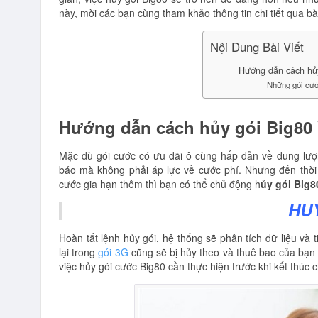
này, mời các bạn cùng tham khảo thông tin chi tiết qua bài
Nội Dung Bài Viết
Hướng dẫn cách hủy
Những gói cướ
Hướng dẫn cách hủy gói Big80 
Mặc dù gói cước có ưu đãi ô cùng hấp dẫn về dung lượng
báo mà không phải áp lực về cước phí. Nhưng đến thờ
cước gia hạn thêm thì bạn có thể chủ động h
ủy gói Big
HU
Hoàn tất lệnh hủy gói, hệ thống sẽ phân tích dữ liệu và 
lại trong
gói 3G
cũng sẽ bị hủy theo và thuê bao của bạn 
việc hủy gói cước Big80 cần thực hiện trước khi kết thúc 