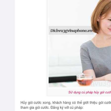
Sử dụng cú pháp hủy gói cước
Hủy gói cước xong, khách hàng có thể giới thiệu gói cư
tham gia gói cước. Đăng ký với cú pháp: