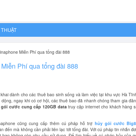
 THUẬT
inaphone Miễn Phí qua tổng đài 888
Miễn Phí qua tổng đài 888
khai dành cho các thuê bao sinh sống và làm việc tại khu vực Hà Tĩn
a di dộng, ngay khi có cơ hội, các thuê bao đã nhanh chóng tham gia đă
à
gói cước cung cấp 120GB data
truy cập internet cho khách hàng 
Vinaphone cũng cung cấp thêm cú pháp hỗ trợ
hủy gói cước Big
n đến mà không cần phải liên lạc tới tổng đài. Với cú pháp tin nhắn đ
hư bạn không còn nhu cầu sử dụng. Để tìm hiểu về cú pháp hủy của g