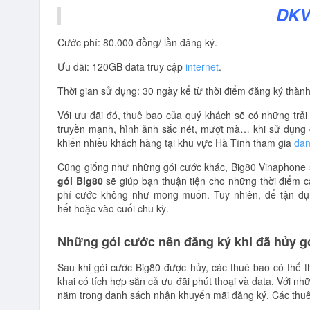
DK
Cước phí: 80.000 đồng/ lần đăng ký.
Ưu đãi: 120GB data truy cập
internet
.
Thời gian sử dụng: 30 ngày kể từ thời điểm đăng ký thàn
Với ưu đãi đó, thuê bao của quý khách sẽ có những trải
truyền mạnh, hình ảnh sắc nét, mượt mà… khi sử dụng c
khiến nhiều khách hàng tại khu vực Hà Tĩnh tham gia
dan
Cũng giống như những gói cước khác, Big80 Vinaphone sẽ 
gói Big80
sẽ giúp bạn thuận tiện cho những thời điểm c
phí cước không như mong muốn. Tuy nhiên, để tận dụn
hết hoặc vào cuối chu kỳ.
Những gói cước nên đăng ký khi đã hủy g
Sau khi gói cước Big80 được hủy, các thuê bao có thể 
khai có tích hợp sẵn cả ưu đãi phút thoại và data. Với n
nằm trong danh sách nhận khuyến mãi đăng ký. Các thuê