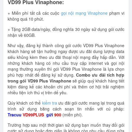
VD99 Plus Vinaphone:
+ Miễn phí tất cả các cuộc
gọi nội mạng Vinaphone
phạm vi
không quá 10 phút.
+ Tặng 2GB data/ngày, đồng nghĩa 30 ngày sử dụng gói cước
nhận về 60GB.
Như vậy, đăng ký thành công gói cước VD99 Plus Vinaphone
khách hàng sẽ tận hưởng ngay được ưu đãi dung lượng data
siêu khủng kèm theo ưu đãi thoại nội mạng đầy hấp dẫn. Với
những khách hàng có nhu cầu truy cập internet và gọi nội
mạng thường xuyên thì gói VD99 Plus Vinaphone là lựa chọn
phù hợp nhất để đăng ký sử dụng.
Combo ưu đãi tích hợp
trong gói VD99 Plus Vinaphone
sẽ giúp quý khách hàng tiết
kiệm đáng kể các khoản chi phí và thêm cơ hội trải nghiệm
nhiều tiện ích thú vị trên dế yêu.
Qúy khách có thể
kiểm tra
ưu đãi gói cước mang lại trong quá
trình sử dụng bằng cách soạn tin nhắn với cú pháp:
Tracuu
VD99PLUS
gửi
900
(miễn phí).
Trường hợp sau một thời gian sử dụng bạn muốn thay đổi gói
cước sử dụng hoặc đơn giản là không còn nhu cầu dùng nữa