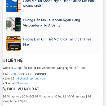
Cách Mở Tài Khoản Ngân Hàng Online MB Bank
Nhanh Nhất
Hướng Dẫn Mở Tài Khoản Ngân Hàng
Vietcombank Từ A Đến Z
Hướng Dẫn Chi Tiết Mở Khóa Tài Khoản Free
Fire
LIÊN HỆ
Website Cung Cấp Thông Tin Vinaphone, Công Nghệ, Thủ Thuật
+ Số
Tổng Đài
:
9191
or
18001091
+ Liên kết :
dichvuvinaphone.com
+ Sitemap:
Sitemap
DỊCH VỤ NỔI BẬT
3G Vinaphone
|
Các Gói 4G Vinaphone
|
Đăng ký 4G Vinaphone
|
4G
Vinaphone 1 Ngày