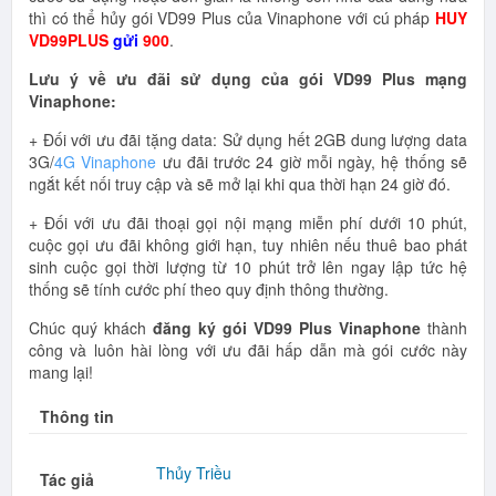
thì có thể hủy gói VD99 Plus của Vinaphone với cú pháp
HUY
VD99PLUS
gửi
900
.
Lưu ý về ưu đãi sử dụng của gói VD99 Plus mạng
Vinaphone:
+ Đối với ưu đãi tặng data: Sử dụng hết 2GB dung lượng data
3G/
4G Vinaphone
ưu đãi trước 24 giờ mỗi ngày, hệ thống sẽ
ngắt kết nối truy cập và sẽ mở lại khi qua thời hạn 24 giờ đó.
+ Đối với ưu đãi thoại gọi nội mạng miễn phí dưới 10 phút,
cuộc gọi ưu đãi không giới hạn, tuy nhiên nếu thuê bao phát
sinh cuộc gọi thời lượng từ 10 phút trở lên ngay lập tức hệ
thống sẽ tính cước phí theo quy định thông thường.
Chúc quý khách
đăng ký gói VD99 Plus Vinaphone
thành
công và luôn hài lòng với ưu đãi hấp dẫn mà gói cước này
mang lại!
Thông tin
Thủy Triều
Tác giả