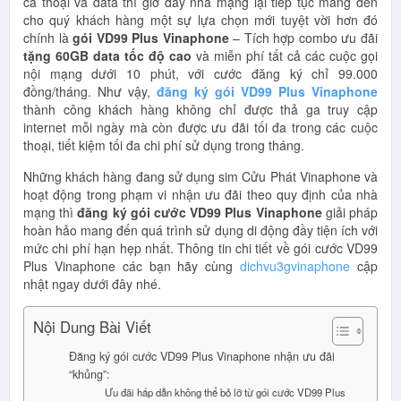
cả thoại và data thì giờ đây nhà mạng lại tiếp tục mang đến
cho quý khách hàng một sự lựa chọn mới tuyệt vời hơn đó
chính là
gói VD99 Plus Vinaphone
– Tích hợp combo ưu đãi
tặng 60GB data tốc độ cao
và miễn phí tất cả các cuộc gọi
nội mạng dưới 10 phút, với cước đăng ký chỉ 99.000
đồng/tháng. Như vậy,
đăng ký gói VD99 Plus Vinaphone
thành công khách hàng không chỉ được thả ga truy cập
internet mỗi ngày mà còn được ưu đãi tối đa trong các cuộc
thoại, tiết kiệm tối đa chi phí sử dụng trong tháng.
Những khách hàng đang sử dụng sim Cửu Phát Vinaphone và
hoạt động trong phạm vi nhận ưu đãi theo quy định của nhà
mạng thì
đăng ký gói cước VD99 Plus Vinaphone
giải pháp
hoàn hảo mang đến quá trình sử dụng di động đầy tiện ích với
mức chi phí hạn hẹp nhất. Thông tin chi tiết về gói cước VD99
Plus Vinaphone các bạn hãy cùng
dichvu3gvinaphone
cập
nhật ngay dưới đây nhé.
Nội Dung Bài Viết
Đăng ký gói cước VD99 Plus Vinaphone nhận ưu đãi
“khủng”:
Ưu đãi hấp dẫn không thể bỏ lỡ từ gói cước VD99 Plus