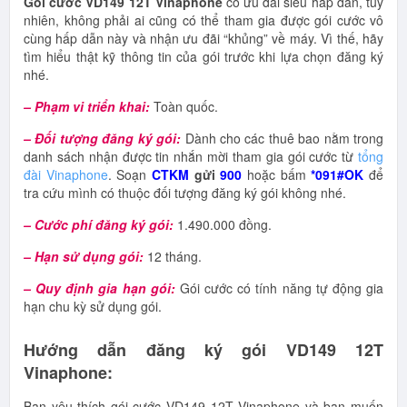
Gói cước VD149 12T Vinaphone
có ưu đãi siêu hấp dẫn, tuy
nhiên, không phải ai cũng có thể tham gia được gói cước vô
cùng hấp dẫn này và nhận ưu đãi “khủng” về máy. Vì thế, hãy
tìm hiểu thật kỹ thông tin của gói trước khi lựa chọn đăng ký
nhé.
– Phạm vi triển khai:
Toàn quốc.
– Đối tượng đăng ký gói:
Dành cho các thuê bao nằm trong
danh sách nhận được tin nhắn mời tham gia gói cước từ
tổng
đài Vinaphone
. Soạn
CTKM
gửi
900
hoặc bấm
*091#OK
để
tra cứu mình có thuộc đối tượng đăng ký gói không nhé.
– Cước phí đăng ký gói:
1.490.000 đồng.
– Hạn sử dụng gói:
12 tháng.
– Quy định gia hạn gói:
Gói cước có tính năng tự động gia
hạn chu kỳ sử dụng gói.
Hướng dẫn đăng ký gói VD149 12T
Vinaphone:
Bạn yêu thích gói cước VD149 12T Vinaphone và bạn muốn