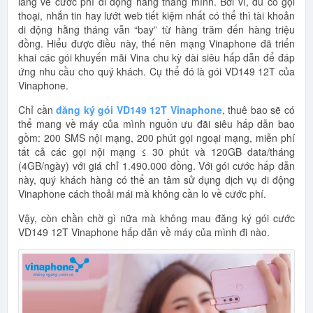
lắng về cước phí di động hằng tháng mình. Bởi vì, dù có gọi
thoại, nhắn tin hay lướt web tiết kiệm nhất có thể thì tài khoản
di động hằng tháng vẫn “bay” từ hàng trăm đến hàng triệu
đồng. Hiểu được điều này, thế nên mạng Vinaphone đã triển
khai các gói khuyến mãi Vina chu kỳ dài siêu hấp dẫn để đáp
ứng nhu cầu cho quý khách. Cụ thể đó là gói VD149 12T của
Vinaphone.
Chỉ cần
đăng ký gói VD149 12T Vinaphone
, thuê bao sẽ có
thể mang về máy của mình nguồn ưu đãi siêu hấp dẫn bao
gồm: 200 SMS nội mạng, 200 phút gọi ngoại mạng, miễn phí
tất cả các gọi nội mạng ≤ 30 phút và 120GB data/tháng
(4GB/ngày) với giá chỉ 1.490.000 đồng. Với gói cước hấp dẫn
này, quý khách hàng có thể an tâm sử dụng dịch vụ di động
Vinaphone cách thoải mái mà không cần lo về cước phí.
Vậy, còn chần chờ gì nữa mà không mau đăng ký gói cước
VD149 12T Vinaphone hấp dẫn về máy của mình đi nào.