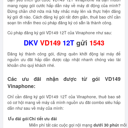
mang ngay gói cước hấp dẫn này về máy di động của mình?
Đừng chần chờ nữa mà hãy nhấc máy lên và thực hiện đăng
ký gói đi nào. Cách đăng ký gói rất đơn giản, thuê bao chỉ cần
soạn tin nhắn theo cú pháp đăng ký có sẵn là thành công.
Cú pháp đăng ký gói VD149 12T của Vinaphone như sau:
DKV
VD149
12T
gửi
1543
Đăng ký thành công gói, đừng quên khởi động lại máy để
nguồn ưu đãi hấp dẫn được cập nhật nhanh chóng vào tài
khoản cho quý khách nhé.
Các ưu đãi nhận được từ gói VD149
Vinaphone:
Chỉ cần đăng ký gói VD149 12T của Vinaphone, thuê bao sẽ
có cơ hội mang về máy cả mình nguồn ưu đãi combo siêu hấp
dẫn như sau về máy của mình:
Ưu đãi gói
Chi tiết ưu đãi
Miễn phí tất các cuộc gọi nội mạng
dưới 30 phút
mỗi