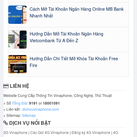
Cách Mở Tài Khoản Ngân Hàng Online MB Bank
Nhanh Nhất
Hướng Dẫn Mở Tài Khoản Ngân Hàng
Vietcombank Từ A Đến Z
Hướng Dẫn Chi Tiết Mở Khóa Tài Khoản Free
Fire
LIÊN HỆ
Website Cung Cấp Thông Tin Vinaphone, Công Nghệ, Thủ Thuật
+ Số
Tổng Đài
:
9191
or
18001091
+ Liên kết :
dichvuvinaphone.com
+ Sitemap:
Sitemap
DỊCH VỤ NỔI BẬT
3G Vinaphone
|
Các Gói 4G Vinaphone
|
Đăng ký 4G Vinaphone
|
4G