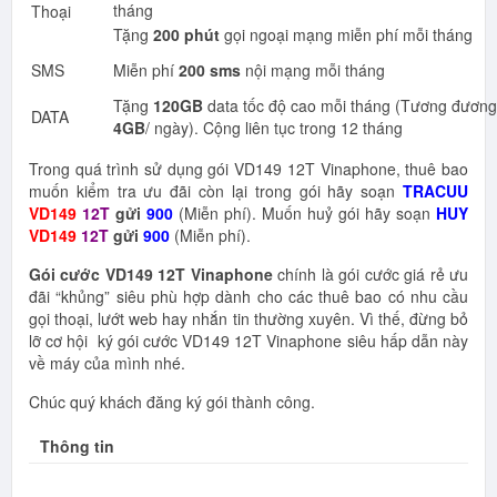
tháng
Thoại
Tặng
200 phút
gọi ngoại mạng miễn phí mỗi tháng
SMS
Miễn phí
200 sms
nội mạng mỗi tháng
Tặng
120GB
data tốc độ cao mỗi tháng (Tương đương
DATA
4GB
/ ngày). Cộng liên tục trong 12 tháng
Trong quá trình sử dụng gói VD149 12T Vinaphone, thuê bao
muốn kiểm tra ưu đãi còn lại trong gói hãy soạn
TRACUU
VD149
12T
gửi
900
(Miễn phí). Muốn huỷ gói hãy soạn
HUY
VD149
12T
gửi
900
(Miễn phí).
Gói cước VD149 12T Vinaphone
chính là gói cước giá rẻ ưu
đãi “khủng” siêu phù hợp dành cho các thuê bao có nhu cầu
gọi thoại, lướt web hay nhắn tin thường xuyên. Vì thế, đừng bỏ
lỡ cơ hội ký gói cước VD149 12T Vinaphone siêu hấp dẫn này
về máy của mình nhé.
Chúc quý khách đăng ký gói thành công.
Thông tin