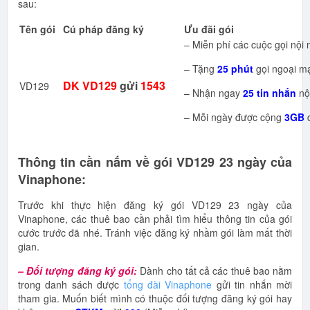
sau:
Tên gói
Cú pháp đăng ký
Ưu đãi gói
– Miễn phí các cuộc gọi nộ
– Tặng
25 phút
gọi ngoại m
DK VD129
gửi
1543
VD129
– Nhận ngay
25 tin nhắn
nộ
– Mỗi ngày được cộng
3GB
d
Thông tin cần nắm về gói VD129 23 ngày của
Vinaphone:
Trước khi thực hiện đăng ký gói VD129 23 ngày của
Vinaphone, các thuê bao cần phải tìm hiểu thông tin của gói
cước trước đã nhé. Tránh việc đăng ký nhầm gói làm mất thời
gian.
– Đối tượng đăng ký gói:
Dành cho tất cả các thuê bao nằm
trong danh sách được
tổng đài Vinaphone
gửi tin nhắn mời
tham gia. Muốn biết mình có thuộc đối tượng đăng ký gói hay