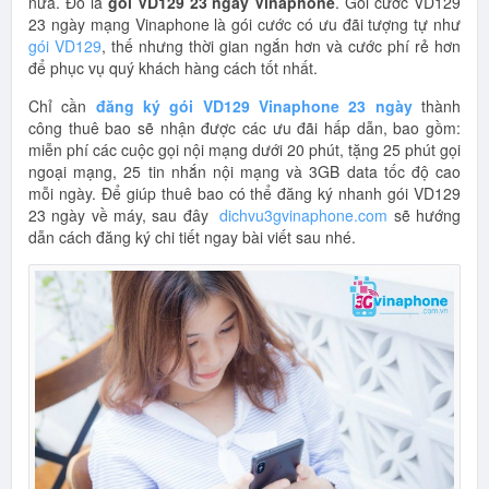
nữa. Đó là
gói VD129 23 ngày Vinaphone
. Gói cước VD129
23 ngày mạng Vinaphone là gói cước có ưu đãi tượng tự như
gói VD129
, thế nhưng thời gian ngắn hơn và cước phí rẻ hơn
để phục vụ quý khách hàng cách tốt nhất.
Chỉ cần
đăng ký gói VD129 Vinaphone 23 ngày
thành
công thuê bao sẽ nhận được các ưu đãi hấp dẫn, bao gồm:
miễn phí các cuộc gọi nội mạng dưới 20 phút, tặng 25 phút gọi
ngoại mạng, 25 tin nhắn nội mạng và 3GB data tốc độ cao
mỗi ngày. Để giúp thuê bao có thể đăng ký nhanh gói VD129
23 ngày về máy, sau đây
dichvu3gvinaphone.com
sẽ hướng
dẫn cách đăng ký chi tiết ngay bài viết sau nhé.