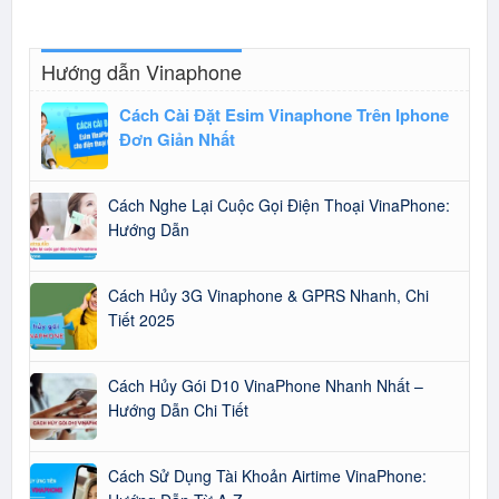
Hướng dẫn Vinaphone
Cách Cài Đặt Esim Vinaphone Trên Iphone
Đơn Giản Nhất
Cách Nghe Lại Cuộc Gọi Điện Thoại VinaPhone:
Hướng Dẫn
Cách Hủy 3G Vinaphone & GPRS Nhanh, Chi
Tiết 2025
Cách Hủy Gói D10 VinaPhone Nhanh Nhất –
Hướng Dẫn Chi Tiết
Cách Sử Dụng Tài Khoản Airtime VinaPhone: