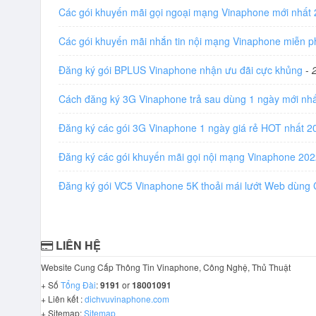
Các gói khuyến mãi gọi ngoại mạng Vinaphone mới nhất
Các gói khuyến mãi nhắn tin nội mạng Vinaphone miễn 
Đăng ký gói BPLUS Vinaphone nhận ưu đãi cực khủng
-
Cách đăng ký 3G Vinaphone trả sau dùng 1 ngày mới nh
Đăng ký các gói 3G Vinaphone 1 ngày giá rẻ HOT nhất 
Đăng ký các gói khuyến mãi gọi nội mạng Vinaphone 20
Đăng ký gói VC5 Vinaphone 5K thoải mái lướt Web dùng
LIÊN HỆ
Website Cung Cấp Thông Tin Vinaphone, Công Nghệ, Thủ Thuật
+ Số
Tổng Đài
:
9191
or
18001091
+ Liên kết :
dichvuvinaphone.com
+ Sitemap:
Sitemap