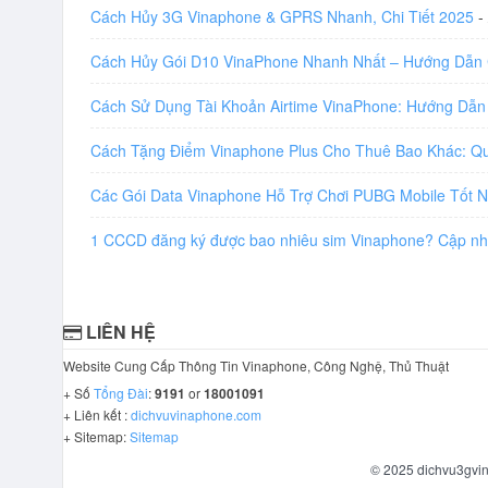
Cách Hủy 3G Vinaphone & GPRS Nhanh, Chi Tiết 2025
-
Cách Hủy Gói D10 VinaPhone Nhanh Nhất – Hướng Dẫn 
Cách Sử Dụng Tài Khoản Airtime VinaPhone: Hướng Dẫn
Cách Tặng Điểm Vinaphone Plus Cho Thuê Bao Khác: Q
Các Gói Data Vinaphone Hỗ Trợ Chơi PUBG Mobile Tốt 
1 CCCD đăng ký được bao nhiêu sim Vinaphone? Cập n
LIÊN HỆ
Website Cung Cấp Thông Tin Vinaphone, Công Nghệ, Thủ Thuật
+ Số
Tổng Đài
:
9191
or
18001091
+ Liên kết :
dichvuvinaphone.com
+ Sitemap:
Sitemap
© 2025 dichvu3gvin