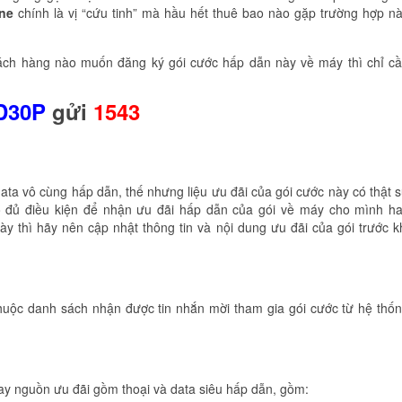
ne
chính là vị “cứu tinh” mà hầu hết thuê bao nào gặp trường hợp n
ch hàng nào muốn đăng ký gói cước hấp dẫn này về máy thì chỉ c
D30P
gửi
1543
ta vô cùng hấp dẫn, thế nhưng liệu ưu đãi của gói cước này có thật 
 đủ điều kiện để nhận ưu đãi hấp dẫn của gói về máy cho mình h
thì hãy nên cập nhật thông tin và nội dung ưu đãi của gói trước k
uộc danh sách nhận được tin nhắn mời tham gia gói cước từ hệ thố
ay nguồn ưu đãi gồm thoại và data siêu hấp dẫn, gồm: