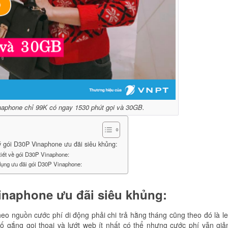
aphone chỉ 99K có ngay 1530 phút gọi và 30GB.
 gói D30P Vinaphone ưu đãi siêu khủng:
 tiết về gói D30P Vinaphone:
dụng ưu đãi gói D30P Vinaphone:
inaphone ưu đãi siêu khủng:
eo nguồn cước phí di động phải chi trả hằng tháng cũng theo đó là l
ố gắng gọi thoại và lướt web ít nhất có thể nhưng cước phí vẫn gi