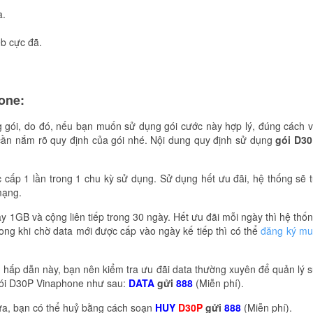
a.
eb cực đã.
one:
 gói, do đó, nếu bạn muốn sử dụng gói cước này hợp lý, đúng cách 
cần nắm rõ quy định của gói nhé. Nội dung quy định sử dụng
gói D3
 cấp 1 lần trong 1 chu kỳ sử dụng. Sử dụng hết ưu đãi, hệ thống sẽ 
mạng.
y 1GB và cộng liên tiếp trong 30 ngày. Hết ưu đãi mỗi ngày thì hệ thố
rong khi chờ data mới được cấp vào ngày kế tiếp thì có thể
đăng ký m
 hấp dẫn này, bạn nên kiểm tra ưu đãi data thường xuyên để quản lý 
 gói D30P Vinaphone như sau:
DATA
gửi
888
(Miễn phí).
ữa, bạn có thể huỷ bằng cách soạn
HUY
D30P
gửi
888
(Miễn phí).