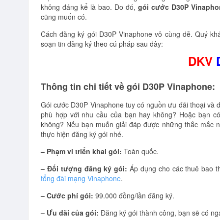
không đáng kể là bao. Do đó,
gói cước D30P Vinapho
cũng muốn có.
Cách đăng ký gói D30P Vinaphone vô cùng dễ. Quý khá
soạn tin đăng ký theo cú pháp sau đây:
DKV
Thông tin chi tiết về gói D30P Vinaphone:
Gói cước D30P Vinaphone tuy có nguồn ưu đãi thoại và da
phù hợp với nhu cầu của bạn hay không? Hoặc bạn có
không? Nếu bạn muốn giải đáp được những thắc mắc này 
thực hiện đăng ký gói nhé.
– Phạm vi triển khai gói:
Toàn quốc.
– Đối tượng đăng ký gói:
Áp dụng cho các thuê bao th
tổng đài mạng Vinaphone
.
– Cước phí gói:
99.000 đồng/lần đăng ký.
– Ưu đãi của gói:
Đăng ký gói thành công, bạn sẽ có ng