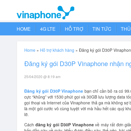
HOME
4G LTE
HỖ TRỢ
TIN TỨC
THỦ
Home
»
Hỗ trợ khách hàng
»
Đăng ký gói D30P Vinaphon
Đăng ký gói D30P Vinaphone nhận ng
25/04/2020 @ 8:19 am
Đăng ký gói D30P Vinaphone
bạn chỉ cần bỏ ra có 99.
cực “khủng” với 1530 phút gọi và 30GB lưu lượng data tố
gọi thoại và Internet của Vinaphone thả ga mà không sợ b
là một gói cước vô cùng tuyệt vời mà hầu hết các quý k
lỡ.
Cách
đăng ký gói D30P Vinaphone
về máy rất đơn giản
hấp dẫn này về máy. Hiểu được điều này, thế nên, bài vi