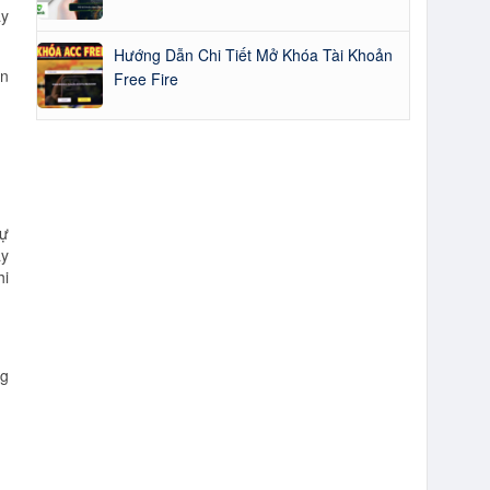
ày
Hướng Dẫn Chi Tiết Mở Khóa Tài Khoản
ần
Free Fire
sự
ay
hi
ng