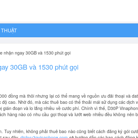
 THUẬT
e nhận ngay 30GB và 1530 phút gọi
ay 30GB và 1530 phút gọi
000 đồng mà thôi nhưng lại có thể mang về nguồn ưu đãi thoại và da
c độ cao. Nhờ đó, mà các thuê bao có thể thoải mái sử dụng các dịch 
ị gián đoạn và lo lắng nhiều về cước phí. Chính vì thế, D30P Vinapho
hách hàng nào có nhu cầu gọi thoại và lướt web nhiều đều không nên 
. Tuy nhiên, không phải thuê bao nào cũng biết cách đăng ký gói cư
ết sau đây,
dichvu3gvinaphone.com
sẽ hướng dẫn các bạn cách đăng 