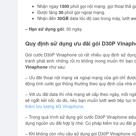
Nhận ngay
1500
phút gọi nội mạng, gọi thoại thả g
Được tặng
30
phút gọi ngoại mạng.
Nhận đến
30GB
data tốc độ cao trong máy, lướt w
– Hạn sử dụng gói
: 30 ngày.
Quy định sử dụng ưu đãi gói D30P Vinaph
Gói cước D30P Vinaphone có rất nhiều quy định sử dụng
tránh phát sinh những rủi ro không mong muốn thì bạn 
Vinaphone
như sau:
– Ưu đãi thoại nội mạng và ngoại mạng của gói chỉ được
động tính cước gọi thông thường theo quy định của nhà 
– Với ưu đãi data thì nhà mạng sẽ cấp theo ngày, mỗi ngà
sẽ ngắt kết nối, do đó, nếu bạn muốn lướt web tiếp tục t
thêm lưu lượng 4G Vinaphone
.
– Trong quá trình sử dụng gói cước D30P Vinaphone siêu
dụng nguồn ưu đãi hợp lý nhé. Cú pháp kiểm tra ưu đãi
– Khi không còn nhu cầu sử dụng gói D30P Vinaphone n