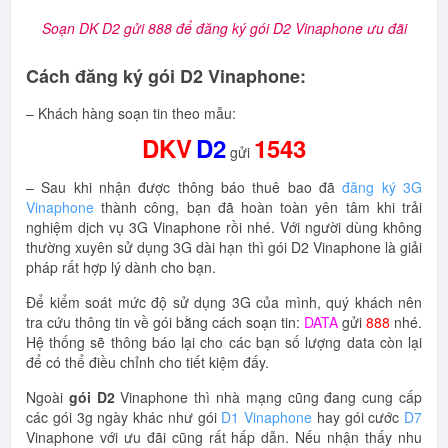
Soạn DK D2 gửi 888 để đăng ký gói D2 Vinaphone ưu đãi
Cách đăng ký gói D2 Vinaphone:
– Khách hàng soạn tin theo mẫu:
DKV
D2
1543
gửi
– Sau khi nhận được thông báo thuê bao đã
đăng ký 3G
Vinaphone
thành công, bạn đã hoàn toàn yên tâm khi trải
nghiệm dịch vụ 3G Vinaphone rồi nhé. Với người dùng không
thường xuyên sử dụng 3G dài hạn thì gói D2 Vinaphone là giải
pháp rất hợp lý dành cho bạn.
Để kiểm soát mức độ sử dụng 3G của mình, quý khách nên
tra cứu thông tin về gói bằng cách soạn tin:
DATA
gửi
888
nhé.
Hệ thống sẽ thông báo lại cho các bạn số lượng data còn lại
để có thể điều chỉnh cho tiết kiệm đấy.
Ngoài
gói D2
Vinaphone thì nhà mạng cũng đang cung cấp
các gói 3g ngày khác như gói
D1 Vinaphone
hay gói cước
D7
Vinaphone với ưu đãi cũng rất hấp dẫn. Nếu nhận thấy nhu