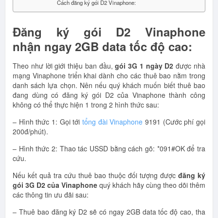
Cách đăng ký gói D2 Vinaphone:
Đăng ký gói D2 Vinaphone
nhận ngay 2GB data tốc độ cao:
Theo như lời giới thiệu ban đầu,
gói 3G 1 ngày D2
được nhà
mạng Vinaphone triển khai dành cho các thuê bao nằm trong
danh sách lựa chọn. Nên nếu quý khách muốn biết thuê bao
đang dùng có đăng ký gói D2 của Vinaphone thành công
không có thể thực hiện 1 trong 2 hình thức sau:
– Hình thức 1: Gọi tới
tổng đài Vinaphone
9191 (Cước phí gọi
200đ/phút).
– Hình thức 2: Thao tác USSD bằng cách gõ: *091#OK để tra
cứu.
Nếu kết quả tra cứu thuê bao thuộc đối tượng được
đăng ký
gói 3G D2 của Vinaphone
quý khách hãy cùng theo dõi thêm
các thông tin ưu đãi sau:
– Thuê bao đăng ký D2 sẽ có ngay 2GB data tốc độ cao, tha