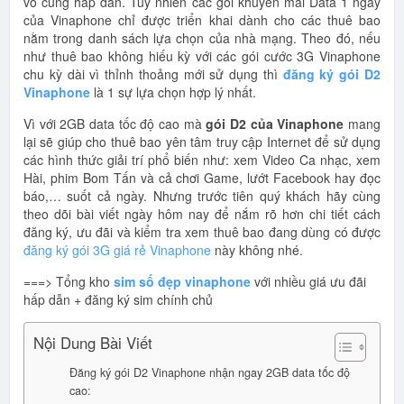
vô cùng hấp dẫn. Tuy nhiên các gói khuyến mãi Data 1 ngày
của Vinaphone chỉ được triển khai dành cho các thuê bao
nằm trong danh sách lựa chọn của nhà mạng. Theo đó, nếu
như thuê bao không hiếu kỳ với các gói cước 3G Vinaphone
chu kỳ dài vì thỉnh thoảng mới sử dụng thì
đăng ký gói D2
Vinaphone
là 1 sự lựa chọn hợp lý nhất.
Vì với 2GB data tốc độ cao mà
gói D2 của Vinaphone
mang
lại sẽ giúp cho thuê bao yên tâm truy cập Internet để sử dụng
các hình thức giải trí phổ biến như: xem Video Ca nhạc, xem
Hài, phim Bom Tấn và cả chơi Game, lướt Facebook hay đọc
báo,… suốt cả ngày. Nhưng trước tiên quý khách hãy cùng
theo dõi bài viết ngày hôm nay để nắm rõ hơn chi tiết cách
đăng ký, ưu đãi và kiểm tra xem thuê bao đang dùng có được
đăng ký gói 3G giá rẻ Vinaphone
này không nhé.
===> Tổng kho
sim số đẹp vinaphone
với nhiều giá ưu đãi
hấp dẫn + đăng ký sim chính chủ
Nội Dung Bài Viết
Đăng ký gói D2 Vinaphone nhận ngay 2GB data tốc độ
cao: