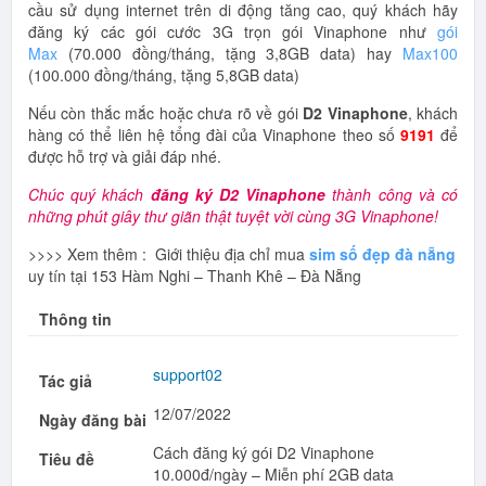
cầu sử dụng internet trên di động tăng cao, quý khách hãy
đăng ký các gói cước 3G trọn gói Vinaphone như
gói
Max
(70.000 đồng/tháng, tặng 3,8GB data) hay
Max100
(100.000 đồng/tháng, tặng 5,8GB data)
Nếu còn thắc mắc hoặc chưa rõ về gói
D2 Vinaphone
, khách
hàng có thể liên hệ tổng đài của Vinaphone theo số
9191
để
được hỗ trợ và giải đáp nhé.
Chúc quý khách
đăng ký D2 Vinaphone
thành công và có
những phút giây thư giãn thật tuyệt vời cùng 3G Vinaphone!
>>>> Xem thêm : Giới thiệu địa chỉ mua
sim số đẹp đà nẵng
uy tín tại 153 Hàm Nghi – Thanh Khê – Đà Nẵng
Thông tin
support02
Tác giả
12/07/2022
Ngày đăng bài
Cách đăng ký gói D2 Vinaphone
Tiêu đề
10.000đ/ngày – Miễn phí 2GB data