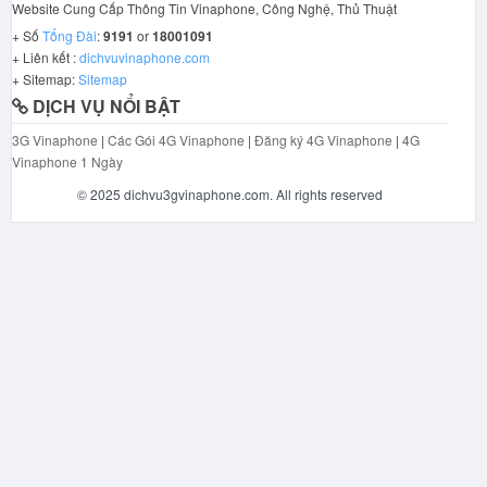
Website Cung Cấp Thông Tin Vinaphone, Công Nghệ, Thủ Thuật
+ Số
Tổng Đài
:
9191
or
18001091
+ Liên kết :
dichvuvinaphone.com
+ Sitemap:
Sitemap
DỊCH VỤ NỔI BẬT
3G Vinaphone
|
Các Gói 4G Vinaphone
|
Đăng ký 4G Vinaphone
|
4G
Vinaphone 1 Ngày
© 2025 dichvu3gvinaphone.com. All rights reserved