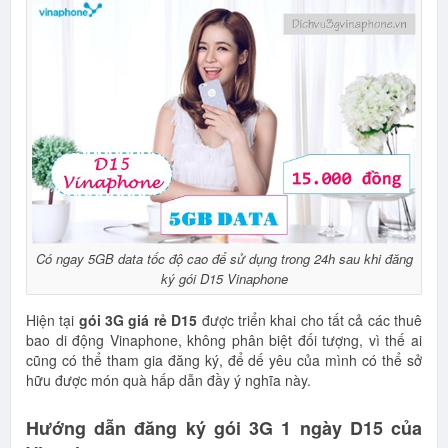
Có ngay 5GB data tốc độ cao để sử dụng trong 24h sau khi đăng
ký gói D15 Vinaphone
Hiện tại
gói 3G giá rẻ D15
được triển khai cho tất cả các thuê
bao di động Vinaphone, không phân biệt đối tượng, vì thế ai
cũng có thể tham gia đăng ký, để dế yêu của mình có thể sở
hữu được món quà hấp dẫn đầy ý nghĩa này.
Hướng dẫn đăng ký gói 3G 1 ngày D15 của