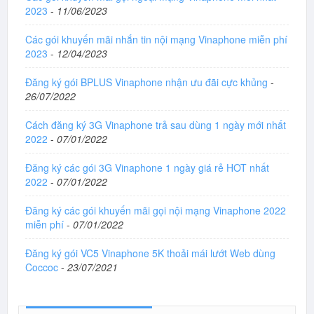
2023
-
11/06/2023
Các gói khuyến mãi nhắn tin nội mạng Vinaphone miễn phí
2023
-
12/04/2023
Đăng ký gói BPLUS Vinaphone nhận ưu đãi cực khủng
-
26/07/2022
Cách đăng ký 3G Vinaphone trả sau dùng 1 ngày mới nhất
2022
-
07/01/2022
Đăng ký các gói 3G Vinaphone 1 ngày giá rẻ HOT nhất
2022
-
07/01/2022
Đăng ký các gói khuyến mãi gọi nội mạng Vinaphone 2022
miễn phí
-
07/01/2022
Đăng ký gói VC5 Vinaphone 5K thoải mái lướt Web dùng
Coccoc
-
23/07/2021