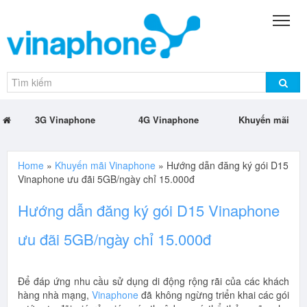
3G Vinaphone
4G Vinaphone
Khuyến mãi
Home
»
Khuyến mãi Vinaphone
»
Hướng dẫn đăng ký gói D15
Vinaphone ưu đãi 5GB/ngày chỉ 15.000đ
Hướng dẫn đăng ký gói D15 Vinaphone
ưu đãi 5GB/ngày chỉ 15.000đ
Để đáp ứng nhu cầu sử dụng di động rộng rãi của các khách
hàng nhà mạng,
Vinaphone
đã không ngừng triển khai các gói