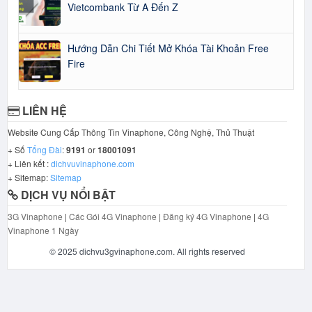
Vietcombank Từ A Đến Z
Hướng Dẫn Chi Tiết Mở Khóa Tài Khoản Free
Fire
LIÊN HỆ
Website Cung Cấp Thông Tin Vinaphone, Công Nghệ, Thủ Thuật
+ Số
Tổng Đài
:
9191
or
18001091
+ Liên kết :
dichvuvinaphone.com
+ Sitemap:
Sitemap
DỊCH VỤ NỔI BẬT
3G Vinaphone
|
Các Gói 4G Vinaphone
|
Đăng ký 4G Vinaphone
|
4G
Vinaphone 1 Ngày
© 2025 dichvu3gvinaphone.com. All rights reserved