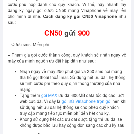
cước phù hợp dành cho quý khách. Vì thế, hãy nhanh tay
đăng ký ngay gói cước CN50 mạng Vinaphone về máy liền
cho mình đi nhé.
Cách đăng ký gói CN50 Vinaphone
như
sau:
CN50
gửi
900
– Cước sms: Miễn phí.
– Tham gia gói cước thành công, quý khách sẽ nhận ngay về
máy của mình nguồn ưu đãi hấp dẫn như sau:
Nhận ngay về máy 250 phút gọi và 250 sms nội mạng
tha hồ gọi thoại thoải mái. Sử dụng hết ưu đãi, hệ thống
sẽ tính cước phí theo quy định thông thường của nhà
mạng.
Tặng thêm
gói MAX
ưu đãi 600MB data tốc độ cao lướt
web cực đã. Vì đây là
gói 3G Vinaphone trọn gói
nên khi
sử dụng hết ưu đãi hệ thống sẽ cho phép quý khách
truy cập mạng tiếp tục miễn phí đến hết chu kỳ.
Không sử dụng hết các ưu đãi được tặng thì ưu đãi sẽ
không được bảo lưu hay cộng dồn sang các chu kỳ sau.