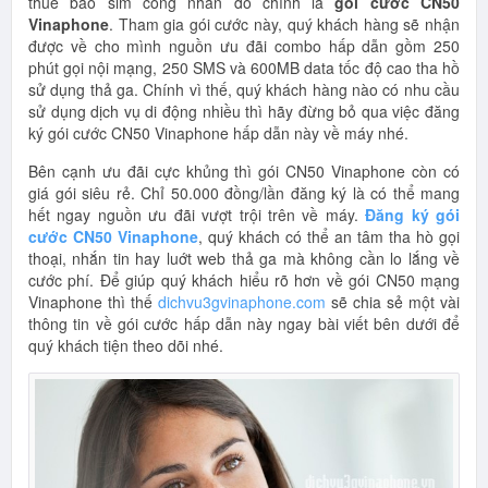
thuê bao sim công nhân đó chính là
gói cước CN50
Vinaphone
. Tham gia gói cước này, quý khách hàng sẽ nhận
được về cho mình nguồn ưu đãi combo hấp dẫn gồm 250
phút gọi nội mạng, 250 SMS và 600MB data tốc độ cao tha hồ
sử dụng thả ga. Chính vì thế, quý khách hàng nào có nhu cầu
sử dụng dịch vụ di động nhiều thì hãy đừng bỏ qua việc đăng
ký gói cước CN50 Vinaphone hấp dẫn này về máy nhé.
Bên cạnh ưu đãi cực khủng thì gói CN50 Vinaphone còn có
giá gói siêu rẻ. Chỉ 50.000 đồng/lần đăng ký là có thể mang
hết ngay nguồn ưu đãi vượt trội trên về máy.
Đăng ký gói
cước CN50 Vinaphone
, quý khách có thể an tâm tha hò gọi
thoại, nhắn tin hay luớt web thả ga mà không cần lo lắng về
cước phí. Để giúp quý khách hiểu rõ hơn về gói CN50 mạng
Vinaphone thì thế
dichvu3gvinaphone.com
sẽ chia sẻ một vài
thông tin về gói cước hấp dẫn này ngay bài viết bên dưới để
quý khách tiện theo dõi nhé.