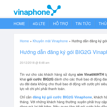
HOME
4G LTE
HỖ TRỢ
TIN TỨC
THỦ
Home
»
Khuyến mãi Vinaphone
»
Hướng dẫn đăng ký gó
Hướng dẫn đăng ký gói BIG2G Vinap
20/12/2018 @ 8:48 am
Tin vui cho các khách hàng sử dụng
sim Vina690HTH
t
khai
gói cước BIG2G
dành cho các thuê bao di động đan
ưu đãi data khủng cho thuê bao di động với cước phí siêu
lực về chi phí phải thanh toán.
Chỉ cần
đăng ký gói cước BIG2G Vinaphone
, khách h
tháng. Với những khách hàng thường xuyên phải truy cập 
dàng mà lại tiết kiệm. Nếu quan tâm tới gói cước hấp dẫ