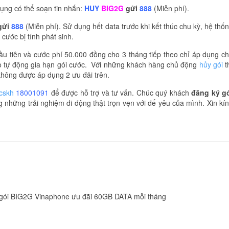
ụng có thể soạn tin nhắn:
HUY
BIG2G
gửi
888
(Miễn phí).
gửi
888
(Miễn phí). Sử dụng hết data trước khi kết thúc chu kỳ, hệ thố
 cước bị tính phát sinh.
ầu tiên và cước phí 50.000 đồng cho 3 tháng tiếp theo chỉ áp dụng c
ao tự động gia hạn gói cước. Với những khách hàng chủ động
hủy gói
t
không được áp dụng 2 ưu đãi trên.
 cskh
18001091
để được hỗ trợ và tư vấn. Chúc quý khách
đăng ký g
những trải nghiệm di động thật trọn vẹn với dế yêu của mình. Xin kí
gói BIG2G Vinaphone ưu đãi 60GB DATA mỗi tháng