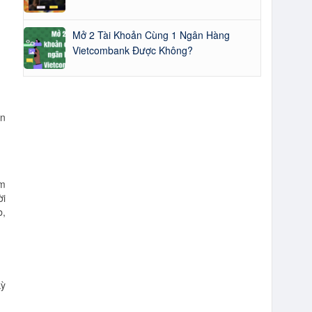
Mở 2 Tài Khoản Cùng 1 Ngân Hàng
Vietcombank Được Không?
an
èm
ời
b,
kỳ