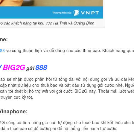
o các khách hàng tại khu vực Hà Tĩnh và Quảng Bình
ne:
888
vô cùng thuận tiện và dễ dàng cho các thuê bao. Khách hàng qu
V
BIG2G
888
gửi
bao sẽ nhận được phản hồi từ tổng đài với nội dung gói và ưu đãi k
cập nhật dữ liệu cho thuê bao và bắt đầu sử dụng gói cước nhé. Ngư
ần tới thiết bị hỗ trợ wifi với gói cước BIG2G này. Thoải mái lướt we
ruyền cực kỳ tốt.
Vinaphone:
2G cũng có tính năng gia hạn tự động cho thuê bao khi kết thúc chu 
 đảm thuê bao có đủ cước phí để hệ thống tiến hành trừ cước.