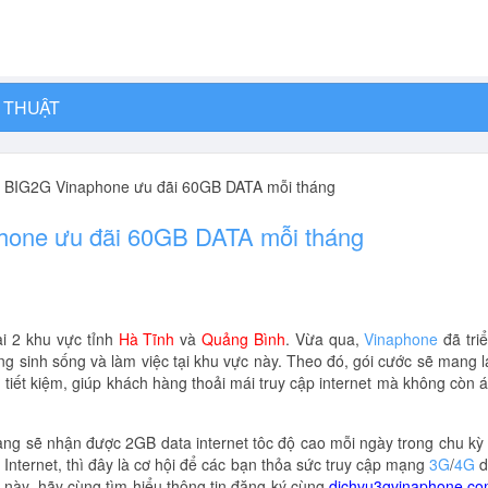
 THUẬT
i BIG2G Vinaphone ưu đãi 60GB DATA mỗi tháng
hone ưu đãi 60GB DATA mỗi tháng
ại 2 khu vực tỉnh
Hà Tĩnh
và
Quảng Bình
. Vừa qua,
Vinaphone
đã tri
g sinh sống và làm việc tại khu vực này. Theo đó, gói cước sẽ mang l
 tiết kiệm, giúp khách hàng thoải mái truy cập internet mà không còn 
àng sẽ nhận được 2GB data internet tôc độ cao mỗi ngày trong chu kỳ
Internet, thì đây là cơ hội để các bạn thỏa sức truy cập mạng
3G
/
4G
d
n này, hãy cùng tìm hiểu thông tin đăng ký cùng
dichvu3gvinaphone.c