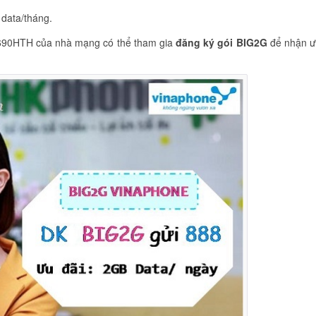
data/tháng.
na690HTH của nhà mạng có thể tham gia
đăng ký gói BIG2G
để nhận 