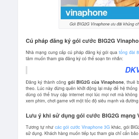
Gói BIG2G Vinaphone ưu đãi khủng ch
Cú pháp đăng ký gói cước BIG2G Vinapho
Nhà mạng cung cấp cú pháp đăng ký gói qua
tổng đài 
tâm muốn tham gia đăng ký có thể soạn tin nhắn:
DK
Đăng ký thành công
gói BIG2G của Vinaphone
, thuê 
theo. Lúc này đừng quên khởi động lại máy để hệ thống 
dùng có thể truy cập internet mọi lúc mọi nơi mà không c
xem phim, chơi game với một tốc độ siêu mạnh và đường t
Lưu ý khi sử dụng gói cước BIG2G mạng 
Tương tự như
các gói cước Vinaphone 3G
khác, gói BIG
sử dụng. Khách hàng muốn tiếp tục tham gia chỉ cẩn bảo