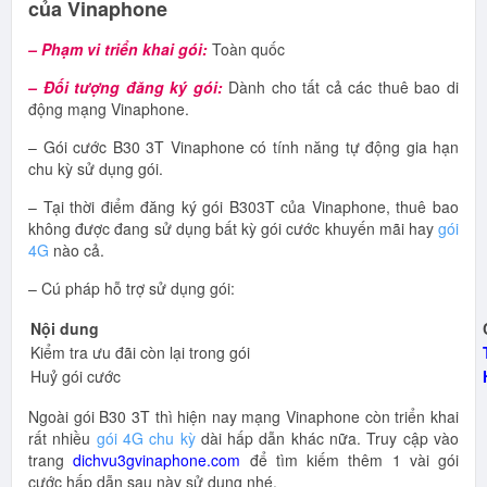
của Vinaphone
– Phạm vi triển khai gói:
Toàn quốc
– Đối tượng đăng ký gói:
Dành cho tất cả các thuê bao di
động mạng Vinaphone.
– Gói cước B30 3T Vinaphone có tính năng tự động gia hạn
chu kỳ sử dụng gói.
– Tại thời điểm đăng ký gói B303T của Vinaphone, thuê bao
không được đang sử dụng bất kỳ gói cước khuyến mãi hay
gói
4G
nào cả.
– Cú pháp hỗ trợ sử dụng gói:
Nội dung
Kiểm tra ưu đãi còn lại trong gói
Huỷ gói cước
Ngoài gói B30 3T thì hiện nay mạng Vinaphone còn triển khai
rất nhiều
gói 4G chu kỳ
dài hấp dẫn khác nữa. Truy cập vào
trang
dichvu3gvinaphone.com
để tìm kiếm thêm 1 vài gói
cước hấp dẫn sau này sử dụng nhé.