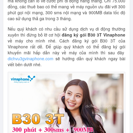
mà không cần lo về cước phí di động hằng tháng. Chỉ 75.000
đồng, các thuê bao có thể mang về máy nguồn ưu đãi với 300
phút gọi nội mạng, 300 sms nội mạng và 900MB data tốc độ
cao sử dụng thả ga trong 3 tháng.
Nếu quý khách có nhu cầu sử dụng dịch vụ di động thường
xuyên thì đừng bỏ lỡ cơ hội
đăng ký gói B30 3T Vinaphone
về máy cho mình nhé. Cách đăng ký gói B30 3T của
Vinaphone rất dễ. Để giúp quý khách có thể đăng ký gói
khuyến mãi hấp dẫn này về máy của mình thì sau đây
dichvu3gvinaphone.com
sẽ hướng dẫn quý khách ngay bài
viết bên dưới nhé.