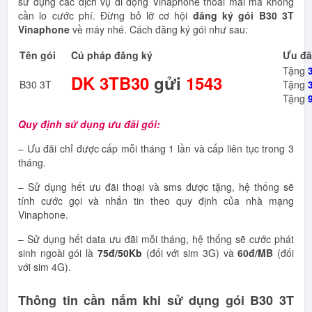
sử dụng các dịch vụ di động Vinaphone thoải mái mà không
cần lo cước phí. Đừng bỏ lỡ cơ hội
đăng ký gói B30 3T
Vinaphone
về máy nhé. Cách đăng ký gói như sau:
Tên gói
Cú pháp đăng ký
Ưu đã
Tặng
DK
3TB30
gửi
1543
B30 3T
Tặng
Tặng
Quy định sử dụng ưu đãi gói:
– Ưu đãi chỉ được cấp mỗi tháng 1 lần và cấp liên tục trong 3
tháng.
– Sử dụng hết ưu đãi thoại và sms được tặng, hệ thống sẽ
tính cước gọi và nhắn tin theo quy định của nhà mạng
Vinaphone.
– Sử dụng hết data ưu đãi mỗi tháng, hệ thống sẽ cước phát
sinh ngoài gói là
75đ/50Kb
(đối với sim 3G) và
60đ/MB
(đối
với sim 4G).
Thông tin cần nắm khi sử dụng gói B30 3T