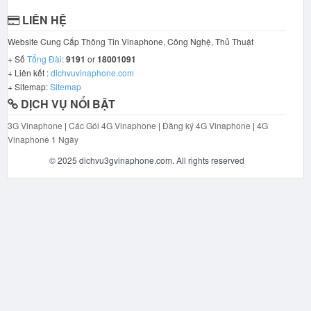
LIÊN HỆ
Website Cung Cấp Thông Tin Vinaphone, Công Nghệ, Thủ Thuật
+ Số
Tổng Đài
:
9191
or
18001091
+ Liên kết :
dichvuvinaphone.com
+ Sitemap:
Sitemap
DỊCH VỤ NỔI BẬT
3G Vinaphone
|
Các Gói 4G Vinaphone
|
Đăng ký 4G Vinaphone
|
4G
Vinaphone 1 Ngày
© 2025 dichvu3gvinaphone.com. All rights reserved