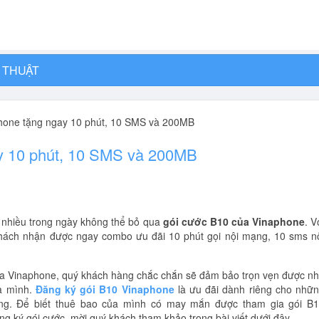
 THUẬT
hone tặng ngay 10 phút, 10 SMS và 200MB
y 10 phút, 10 SMS và 200MB
t nhiều trong ngày không thể bỏ qua
gói cước B10 của Vinaphone
. V
hách nhận được ngay combo ưu đãi 10 phút gọi nội mạng, 10 sms n
 của Vinaphone, quý khách hàng chắc chắn sẽ đảm bảo trọn vẹn được n
ủa mình.
Đăng ký gói B10 Vinaphone
là ưu đãi dành riêng cho nhữ
ng. Để biết thuê bao của mình có may mắn được tham gia gói B
g ký gói cước, mời quý khách tham khảo trong bài viết dưới đây.