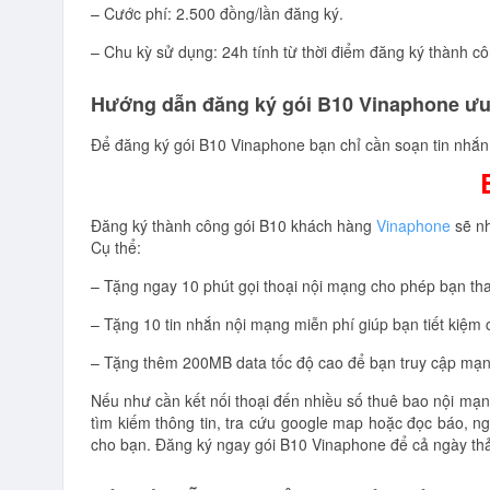
– Cước phí: 2.500 đồng/lần đăng ký.
– Chu kỳ sử dụng: 24h tính từ thời điểm đăng ký thành c
Hướng dẫn đăng ký gói B10 Vinaphone ưu
Để đăng ký gói B10 Vinaphone bạn chỉ cần soạn tin nhắ
Đăng ký thành công gói B10 khách hàng
Vinaphone
sẽ nh
Cụ thể:
– Tặng ngay 10 phút gọi thoại nội mạng cho phép bạn tha 
– Tặng 10 tin nhắn nội mạng miễn phí giúp bạn tiết kiệm c
– Tặng thêm 200MB data tốc độ cao để bạn truy cập mạng 
Nếu như cần kết nối thoại đến nhiều số thuê bao nội mạn
tìm kiếm thông tin, tra cứu google map hoặc đọc báo, 
cho bạn. Đăng ký ngay gói B10 Vinaphone để cả ngày thả