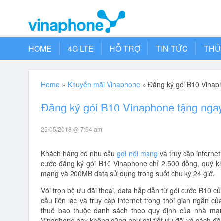
HOME
4G LTE
HỖ TRỢ
TIN TỨC
THỦ
Home
»
Khuyến mãi Vinaphone
»
Đăng ký gói B10 Vinap
Đăng ký gói B10 Vinaphone tặng nga
25/05/2018 @ 7:54 am
Khách hàng có nhu cầu
gọi nội mạng
và truy cập interne
cước đăng ký gói B10 Vinaphone chỉ 2.500 đồng, quý k
mạng và 200MB data sử dụng trong suốt chu kỳ 24 giờ.
Với trọn bộ ưu đãi thoại, data hấp dẫn từ gói cước B10
cầu liên lạc và truy cập internet trong thời gian ngắn c
thuê bao thuộc danh sách theo quy định của nhà mạ
Vinaphone hay không cũng như chi tiết ưu đãi và cách đăn