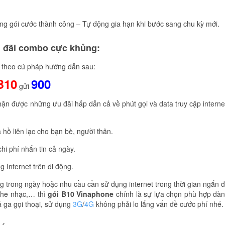
ông gói cước thành công – Tự động gia hạn khi bước sang chu kỳ mới.
 đãi combo cực khủng:
n theo cú pháp hướng dẫn sau:
B10
900
gửi
ận được những ưu đãi hấp dẫn cả về phút gọi và data truy cập interne
hồ liên lạc cho bạn bè, người thân.
hi phí nhắn tin cả ngày.
Internet trên di động.
g trong ngày hoặc nhu cầu cần sử dụng internet trong thời gian ngắn 
nghe nhạc,… thì
gói B10 Vinaphone
chính là sự lựa chọn phù hợp dà
 ga gọi thoại, sử dụng
3G
/
4G
không phải lo lắng vấn đề cước phí nhé.