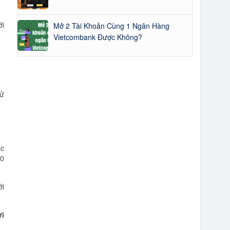
ới
Mở 2 Tài Khoản Cùng 1 Ngân Hàng
Vietcombank Được Không?
sử
ác
00
ới
i