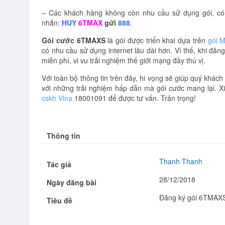
– Các khách hàng không còn nhu cầu sử dụng gói, c
nhắn:
HUY
6TMAX
gửi
888
.
Gói cước 6TMAXS
là gói được triển khai dựa trên
gói 
có nhu cầu sử dụng internet lâu dài hơn. Vì thế, khi đ
miễn phí, vi vu trải nghiệm thế giới mạng đầy thú vị.
Với toàn bộ thông tin trên đây, hi vọng sẽ giúp quý khác
với những trải nghiệm hấp dẫn mà gói cước mang lại. X
cskh Vina
18001091 để được tư vấn. Trân trọng!
Thông tin
Thanh Thanh
Tác giả
28/12/2018
Ngày đăng bài
Đăng ký gói 6TMAXS
Tiêu đề