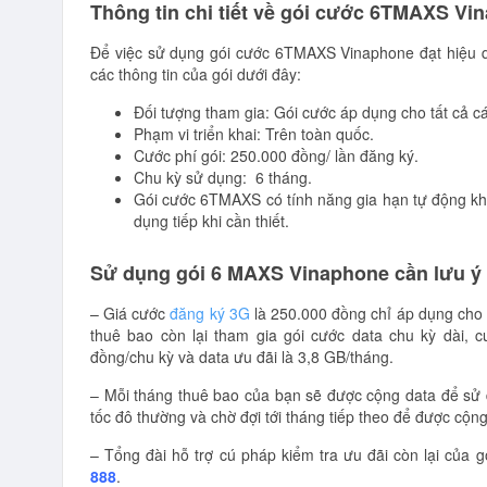
Thông tin chi tiết về gói cước 6TMAXS Vi
Để việc sử dụng gói cước 6TMAXS Vinaphone đạt hiệu quả
các thông tin của gói dưới đây:
Đối tượng tham gia: Gói cước áp dụng cho tất cả c
Phạm vi triển khai: Trên toàn quốc.
Cước phí gói: 250.000 đồng/ lần đăng ký.
Chu kỳ sử dụng: 6 tháng.
Gói cước 6TMAXS có tính năng gia hạn tự động khi
dụng tiếp khi cần thiết.
Sử dụng gói 6 MAXS Vinaphone cần lưu ý 
– Giá cước
đăng ký 3G
là 250.000 đồng chỉ áp dụng cho 
thuê bao còn lại tham gia gói cước data chu kỳ dài, 
đồng/chu kỳ và data ưu đãi là 3,8 GB/tháng.
– Mỗi tháng thuê bao của bạn sẽ được cộng data để sử 
tốc đô thường và chờ đợi tới tháng tiếp theo để được cộng
– Tổng đài hỗ trợ cú pháp kiểm tra ưu đãi còn lại của
888
.