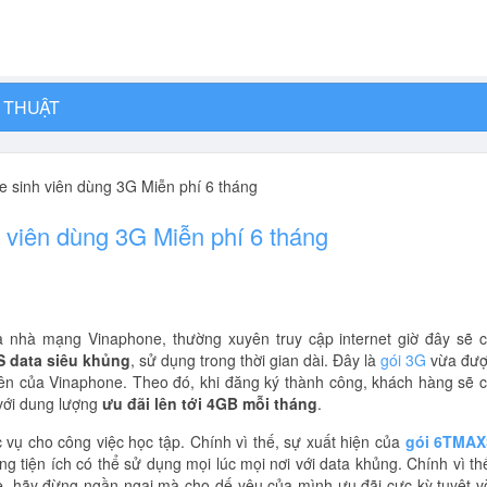
 THUẬT
 sinh viên dùng 3G Miễn phí 6 tháng
viên dùng 3G Miễn phí 6 tháng
 nhà mạng Vinaphone, thường xuyên truy cập internet giờ đây sẽ 
 data siêu khủng
, sử dụng trong thời gian dài. Đây là
gói 3G
vừa đư
iên của Vinaphone. Theo đó, khi đăng ký thành công, khách hàng sẽ 
, với dung lượng
ưu đãi lên tới 4GB mỗi tháng
.
vụ cho công việc học tập. Chính vì thế, sự xuất hiện của
gói 6TMAX
g tiện ích có thể sử dụng mọi lúc mọi nơi với data khủng. Chính vì th
, hãy đừng ngần ngại mà cho dế yêu của mình ưu đãi cực kỳ tuyệt v