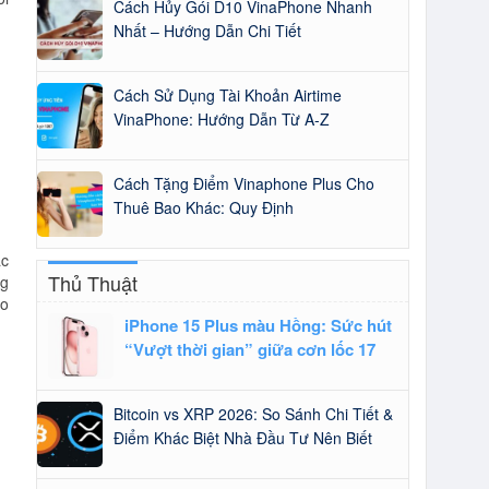
Cách Hủy Gói D10 VinaPhone Nhanh
Nhất – Hướng Dẫn Chi Tiết
Cách Sử Dụng Tài Khoản Airtime
VinaPhone: Hướng Dẫn Từ A-Z
Cách Tặng Điểm Vinaphone Plus Cho
Thuê Bao Khác: Quy Định
ác
Thủ Thuật
ng
ho
iPhone 15 Plus màu Hồng: Sức hút
“Vượt thời gian” giữa cơn lốc 17
Bitcoin vs XRP 2026: So Sánh Chi Tiết &
Điểm Khác Biệt Nhà Đầu Tư Nên Biết