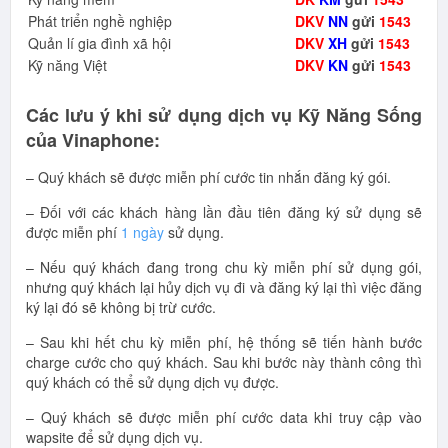
Phát triển nghề nghiệp
DKV
NN
gửi
1543
Quản lí gia đình xã hội
DKV
XH
gửi
1543
Kỹ năng Việt
DKV
KN
gửi
1543
Các lưu ý khi sử dụng dịch vụ Kỹ Năng Sống
của Vinaphone:
– Quý khách sẽ được miễn phí cước tin nhắn đăng ký gói.
– Đối với các khách hàng lần đầu tiên đăng ký sử dụng sẽ
được miễn phí
1 ngày
sử dụng.
– Nếu quý khách đang trong chu kỳ miễn phí sử dụng gói,
nhưng quý khách lại hủy dịch vụ đi và đăng ký lại thì việc đăng
ký lại đó sẽ không bị trừ cước.
– Sau khi hết chu kỳ miễn phí, hệ thống sẽ tiến hành bước
charge cước cho quý khách. Sau khi bước này thành công thì
quý khách có thể sử dụng dịch vụ được.
– Quý khách sẽ được miễn phí cước data khi truy cập vào
wapsite để sử dụng dịch vụ.