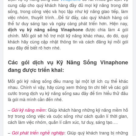
cung cấp cho quý khách hàng đầy đủ mọi kỹ năng trong đời
sống, trong công việc và học tập như kỹ năng giao tiếp, làm
việc nhóm, thuyết trình…Để từ đấy, các quý khách hàng có
thể tư duy sáng tạo và ngày càng phát triển hơn. Hiện nay,
dịch vụ kỹ năng sống Vinaphone
được chia làm 4 gói
chính. Mỗi gói sẽ hỗ trợ một kỹ năng khác nhau, do đó, quý
khách hãy cùng cập nhật thông tin và cách đăng ký mỗi gói
sau đây để biết rõ hơn nhé.
Các gói dịch vụ Kỹ Năng Sống Vinaphone
đang được triển khai:
Mỗi gói kỹ năng sống đều mang lại một lợi ích cụ thể khác
nhau. Chính vì vậy, hãy cùng xem thông tin chi tiết về các gói
cước trong dịch vụ kỹ năng sống sau đây để tìm hiểu thử đâu
là gói mà mình cần đến nhé.
–
Gói kỹ năng mềm
: Giúp khách hàng những kỹ năng mềm hỗ
trợ trong công việc và cuộc sống như cách quản lí thời gian,
cách làm việc nhóm, quản lí cảm xúc, tư duy, sáng tạo….
–
Gói phát triển nghề nghiệp
: Giúp quý khách trang bị những