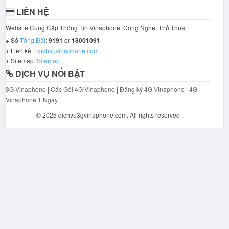
LIÊN HỆ
Website Cung Cấp Thông Tin Vinaphone, Công Nghệ, Thủ Thuật
+ Số
Tổng Đài
:
9191
or
18001091
+ Liên kết :
dichvuvinaphone.com
+ Sitemap:
Sitemap
DỊCH VỤ NỔI BẬT
3G Vinaphone
|
Các Gói 4G Vinaphone
|
Đăng ký 4G Vinaphone
|
4G
Vinaphone 1 Ngày
© 2025 dichvu3gvinaphone.com. All rights reserved