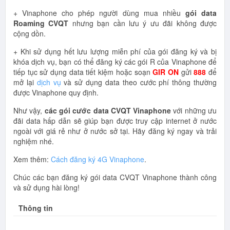
+ Vinaphone cho phép người dùng mua nhiều
gói data
Roaming CVQT
nhưng bạn cần lưu ý ưu đãi không được
cộng dồn.
+ Khi sử dụng hết lưu lượng miễn phí của gói đăng ký và bị
khóa dịch vụ, bạn có thể đăng ký các gói R của Vinaphone để
tiếp tục sử dụng data tiết kiệm hoặc soạn
GIR ON
gửi
888
để
mở lại
dịch vụ
và sử dụng data theo cước phí thông thường
được Vinaphone quy định.
Như vậy,
các gói cước data CVQT Vinaphone
với những ưu
đãi data hấp dẫn sẽ giúp bạn được truy cập internet ở nước
ngoài với giá rẻ như ở nước sở tại. Hãy đăng ký ngay và trải
nghiệm nhé.
Xem thêm:
Cách đăng ký 4G Vinaphone
.
Chúc các bạn đăng ký gói data CVQT Vinaphone thành công
và sử dụng hài lòng!
Thông tin