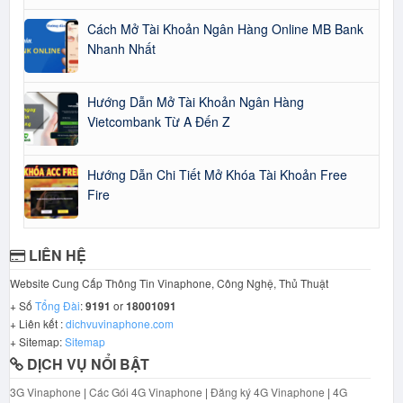
Cách Mở Tài Khoản Ngân Hàng Online MB Bank
Nhanh Nhất
Hướng Dẫn Mở Tài Khoản Ngân Hàng
Vietcombank Từ A Đến Z
Hướng Dẫn Chi Tiết Mở Khóa Tài Khoản Free
Fire
LIÊN HỆ
Website Cung Cấp Thông Tin Vinaphone, Công Nghệ, Thủ Thuật
+ Số
Tổng Đài
:
9191
or
18001091
+ Liên kết :
dichvuvinaphone.com
+ Sitemap:
Sitemap
DỊCH VỤ NỔI BẬT
3G Vinaphone
|
Các Gói 4G Vinaphone
|
Đăng ký 4G Vinaphone
|
4G