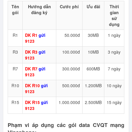
Tên
Hướng dẫn
Cước phí
Ưu đãi
Thời
gói
đăng ký
gian
sử
dụng
R1
DK R1
gửi
50.000đ
30MB
1 ngày
9123
R3
DK R3
gửi
100.000đ
10MB
3 ngày
9123
R7
DK R7
gửi
300.000đ
600MB
7 ngày
9123
R10
DK R10
gửi
500.000đ
1.200MB
10 ngày
9123
R15
DK R15
gửi
1.000.000đ
2.500MB
15 ngày
9123
Phạm vi áp dụng các gói data CVQT mạng