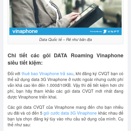
Data Quốc tế – Rẻ như bản địa
Chi tiết các gói DATA Roaming Vinaphone
siêu tiết kiệm:
Đối với
thuê bao Vinaphone trả sau
, khi đăng ký CVQT bạn có
thể sử dụng data 3G Vinaphone ở nước ngoài nhưng cước phí
vẫn khá cao lên đến 1.000đ/10KB. Vậy thì để tiết kiệm hơn chi
phí, bạn hãy tham khảo các gói data CVQT mới nhất đang
được Vinaphone triển khai.
Các gói data CVQT của Vinaphone mang đến cho bạn nhiều
ưu đãi và có đến 5
gói cước data 3G Vinaphone
khác nhau để
bạn lựa chọn đăng ký tùy vào nhu cầu sử dụng của mình. Cụ
thể như sau: