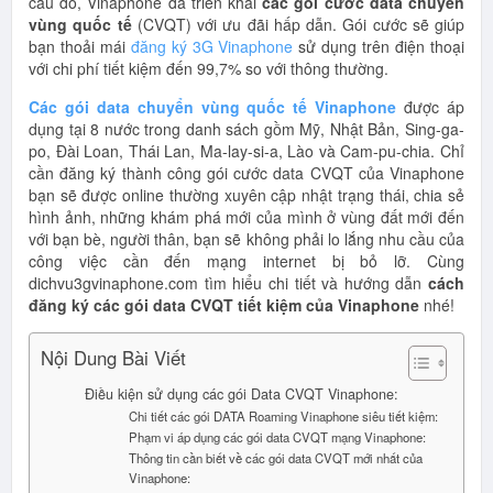
cầu đó, Vinaphone đã triển khai
các gói cước data chuyển
vùng quốc tế
(CVQT) với ưu đãi hấp dẫn. Gói cước sẽ giúp
bạn thoải mái
đăng ký 3G Vinaphone
sử dụng trên điện thoại
với chi phí tiết kiệm đến 99,7% so với thông thường.
Các gói data chuyển vùng quốc tế Vinaphone
được áp
dụng tại 8 nước trong danh sách gồm Mỹ, Nhật Bản, Sing-ga-
po, Đài Loan, Thái Lan, Ma-lay-si-a, Lào và Cam-pu-chia. Chỉ
cần đăng ký thành công gói cước data CVQT của Vinaphone
bạn sẽ được online thường xuyên cập nhật trạng thái, chia sẻ
hình ảnh, những khám phá mới của mình ở vùng đất mới đến
với bạn bè, người thân, bạn sẽ không phải lo lắng nhu cầu của
công việc cần đến mạng internet bị bỏ lỡ. Cùng
dichvu3gvinaphone.com tìm hiểu chi tiết và hướng dẫn
cách
đăng ký các gói data CVQT tiết kiệm của Vinaphone
nhé!
Nội Dung Bài Viết
Điều kiện sử dụng các gói Data CVQT Vinaphone:
Chi tiết các gói DATA Roaming Vinaphone siêu tiết kiệm:
Phạm vi áp dụng các gói data CVQT mạng Vinaphone:
Thông tin cần biết về các gói data CVQT mới nhất của
Vinaphone: