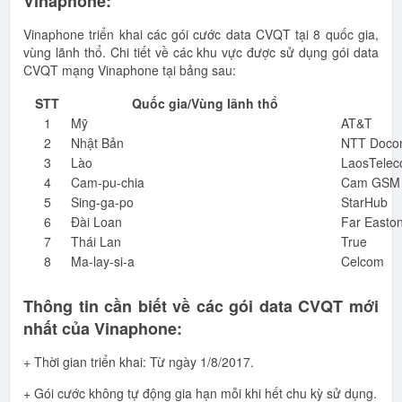
Vinaphone:
Vinaphone triển khai các gói cước data CVQT tại 8 quốc gia,
vùng lãnh thổ. Chi tiết về các khu vực được sử dụng gói data
CVQT mạng Vinaphone tại bảng sau:
STT
Quốc gia/Vùng lãnh thổ
1
Mỹ
AT&T
2
Nhật Bản
NTT Doco
3
Lào
LaosTelec
4
Cam-pu-chia
Cam GSM
5
Sing-ga-po
StarHub
6
Đài Loan
Far Easto
7
Thái Lan
True
8
Ma-lay-si-a
Celcom
Thông tin cần biết về các gói data CVQT mới
nhất của Vinaphone:
+ Thời gian triển khai: Từ ngày 1/8/2017.
+ Gói cước không tự động gia hạn mỗi khi hết chu kỳ sử dụng.