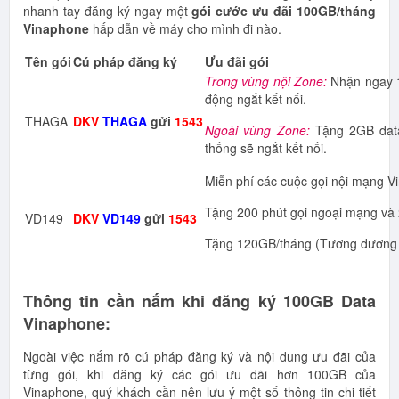
nhanh tay đăng ký ngay một
gói cước ưu đãi 100GB/tháng
Vinaphone
hấp dẫn về máy cho mình đi nào.
Tên gói
Cú pháp đăng ký
Ưu đãi gói
Trong vùng nội Zone:
Nhận ngay 1
động ngắt kết nối.
THAGA
DKV
THAGA
gửi
1543
Ngoài vùng Zone:
Tặng 2GB data 
thống sẽ ngắt kết nối.
Miễn phí các cuộc gọi nội mạng V
Tặng 200 phút gọi ngoại mạng và 
VD149
DKV
VD149
gửi
1543
Tặng 120GB/tháng (Tương đương
Thông tin cần nắm khi đăng ký 100GB Data
Vinaphone:
Ngoài việc nắm rõ cú pháp đăng ký và nội dung ưu đãi của
từng gói, khi đăng ký các gói ưu đãi hơn 100GB của
Vinaphone, quý khách cần nên lưu ý một số thông tin chi tiết