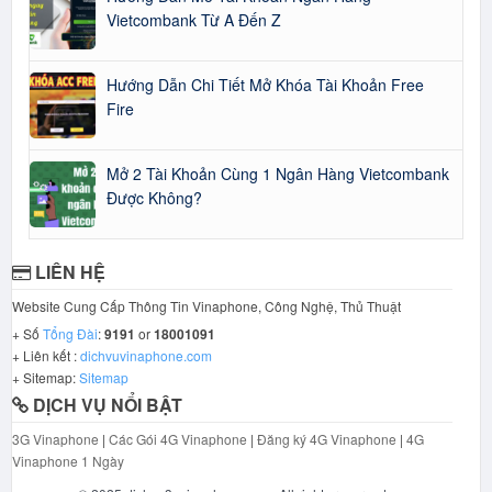
Vietcombank Từ A Đến Z
Hướng Dẫn Chi Tiết Mở Khóa Tài Khoản Free
Fire
Mở 2 Tài Khoản Cùng 1 Ngân Hàng Vietcombank
Được Không?
LIÊN HỆ
Website Cung Cấp Thông Tin Vinaphone, Công Nghệ, Thủ Thuật
+ Số
Tổng Đài
:
9191
or
18001091
+ Liên kết :
dichvuvinaphone.com
+ Sitemap:
Sitemap
DỊCH VỤ NỔI BẬT
3G Vinaphone
|
Các Gói 4G Vinaphone
|
Đăng ký 4G Vinaphone
|
4G
Vinaphone 1 Ngày