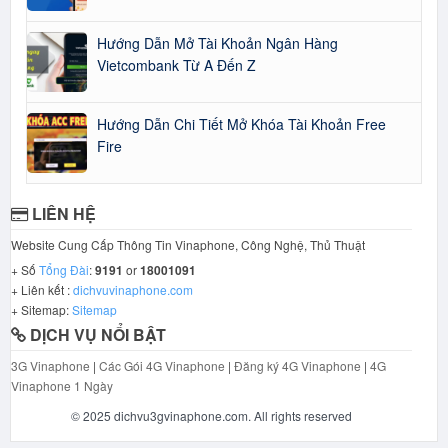
Hướng Dẫn Mở Tài Khoản Ngân Hàng
Vietcombank Từ A Đến Z
Hướng Dẫn Chi Tiết Mở Khóa Tài Khoản Free
Fire
LIÊN HỆ
Website Cung Cấp Thông Tin Vinaphone, Công Nghệ, Thủ Thuật
+ Số
Tổng Đài
:
9191
or
18001091
+ Liên kết :
dichvuvinaphone.com
+ Sitemap:
Sitemap
DỊCH VỤ NỔI BẬT
3G Vinaphone
|
Các Gói 4G Vinaphone
|
Đăng ký 4G Vinaphone
|
4G
Vinaphone 1 Ngày
© 2025 dichvu3gvinaphone.com. All rights reserved