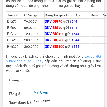
có thể tham khảo thông tin của một số gói nổi bật ở bảng nội
dung bên dưới để chọn cho mình một gói để thay thế nhé.
Tên gói
Cước gói
Đăng ký qua tin nhắn
Dung lượ
BIG70
70.000đ
DKV
BIG70
gửi
1544
BIG90
90.000đ
DKV
BIG90
gửi
1544
BIG120
120.000đ
DKV
BIG120
gửi
1544
BIG200
200.000đ
DKV
BIG200
gửi
1544
BIG300
300.000đ
DKV
BIG300
gửi
1544
Hi vọng quý khách có thể chọn cho mình một trong
các gói 4G
Vinaphone dùng 3 ngày
hấp dẫn như trên để sử dụng. Chúc
quý khách đăng ký gói thành công và có những phút giây lướt
web thật vui vẻ.
Thông tin
Mai Uyên
Tác giả
17/07/2021
Ngày đăng bài