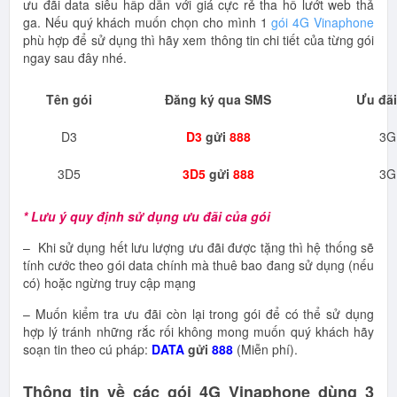
ưu đãi data siêu hấp dẫn với giá cực rẻ tha hồ lướt web thả
ga. Nếu quý khách muốn chọn cho mình 1
gói 4G Vinaphone
phù hợp để sử dụng thì hãy xem thông tin chi tiết của từng gói
ngay sau đây nhé.
Tên gói
Đăng ký qua SMS
Ưu đãi
D3
D3
gửi
888
3G
3D5
3D5
gửi
888
3G
* Lưu ý quy định sử dụng ưu đãi của gói
– Khi sử dụng hết lưu lượng ưu đãi được tặng thì hệ thống sẽ
tính cước theo gói data chính mà thuê bao đang sử dụng (nếu
có) hoặc ngừng truy cập mạng
– Muốn kiểm tra ưu đãi còn lại trong gói để có thể sử dụng
hợp lý tránh những rắc rối không mong muốn quý khách hãy
soạn tin theo cú pháp:
DATA
gửi
888
(Miễn phí).
Thông tin về các gói 4G Vinaphone dùng 3