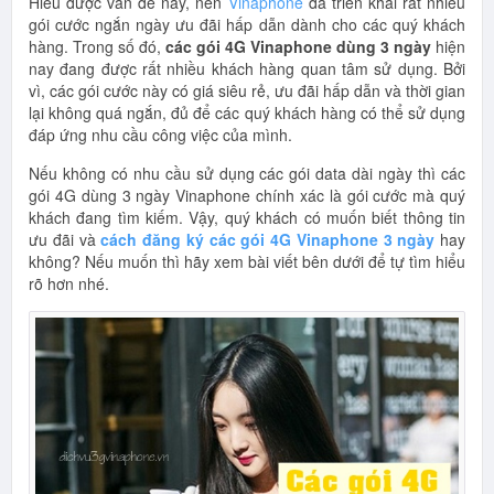
Hiểu được vấn đề này, nên
Vinaphone
đã triển khai rất nhiều
gói cước ngắn ngày ưu đãi hấp dẫn dành cho các quý khách
hàng. Trong số đó,
các gói 4G Vinaphone dùng 3 ngày
hiện
nay đang được rất nhiều khách hàng quan tâm sử dụng. Bởi
vì, các gói cước này có giá siêu rẻ, ưu đãi hấp dẫn và thời gian
lại không quá ngắn, đủ để các quý khách hàng có thể sử dụng
đáp ứng nhu cầu công việc của mình.
Nếu không có nhu cầu sử dụng các gói data dài ngày thì các
gói 4G dùng 3 ngày Vinaphone chính xác là gói cước mà quý
khách đang tìm kiếm. Vậy, quý khách có muốn biết thông tin
ưu đãi và
cách đăng ký các gói 4G Vinaphone 3 ngày
hay
không? Nếu muốn thì hãy xem bài viết bên dưới để tự tìm hiểu
rõ hơn nhé.