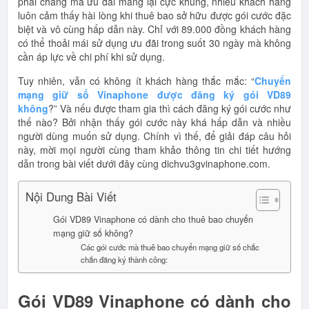
phải chăng mà ưu đãi mang lại cực khủng, nhiều khách hàng
luôn cảm thấy hài lòng khi thuê bao sở hữu được gói cước đặc
biệt và vô cùng hấp dẫn này. Chỉ với 89.000 đồng khách hàng
có thể thoải mái sử dụng ưu đãi trong suốt 30 ngày mà không
cần áp lực về chi phí khi sử dụng.
Tuy nhiên, vẫn có không ít khách hàng thắc mắc: “
Chuyển
mạng giữ số Vinaphone được đăng ký gói VD89
không
?” Và nếu được tham gia thì cách đăng ký gói cước như
thế nào? Bởi nhận thấy gói cước này khá hấp dẫn và nhiều
người dùng muốn sử dụng. Chính vì thế, để giải đáp câu hỏi
này, mời mọi người cùng tham khảo thông tin chi tiết hướng
dẫn trong bài viết dưới đây cùng dichvu3gvinaphone.com.
Nội Dung Bài Viết
Gói VD89 Vinaphone có dành cho thuê bao chuyển
mạng giữ số không?
Các gói cước mà thuê bao chuyển mạng giữ số chắc
chắn đăng ký thành công:
Gói VD89 Vinaphone có dành cho