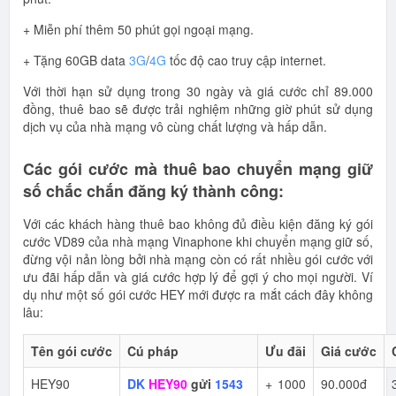
+ Miễn phí thêm 50 phút gọi ngoại mạng.
+ Tặng 60GB data
3G
/
4G
tốc độ cao truy cập internet.
Với thời hạn sử dụng trong 30 ngày và giá cước chỉ 89.000
đồng, thuê bao sẽ được trải nghiệm những giờ phút sử dụng
dịch vụ của nhà mạng vô cùng chất lượng và hấp dẫn.
Các gói cước mà thuê bao chuyển mạng giữ
số chắc chắn đăng ký thành công:
Với các khách hàng thuê bao không đủ điều kiện đăng ký gói
cước VD89 của nhà mạng Vinaphone khi chuyển mạng giữ số,
đừng vội nản lòng bởi nhà mạng còn có rất nhiều gói cước với
ưu đãi hấp dẫn và giá cước hợp lý để gợi ý cho mọi người. Ví
dụ như một số gói cước HEY mới được ra mắt cách đây không
lâu:
Tên gói cước
Cú pháp
Ưu đãi
Giá cước
HEY90
DK
HEY90
gửi
1543
+ 1000
90.000đ