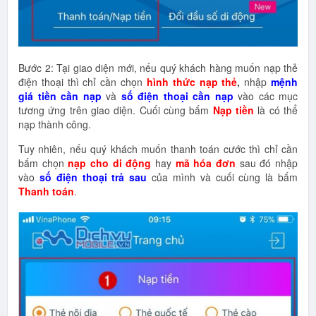
Bước 2: Tại giao diện mới, nếu quý khách hàng muốn nạp thẻ
điện thoại thì chỉ cần chọn
hình thức nạp thẻ
,
nhập
mệnh
giá tiền
cần nạp
và
số điện thoại cần nạp
vào các mục
tương ứng trên giao diện. Cuối cùng bấm
Nạp tiền
là có thể
nạp thành công.
Tuy nhiên, nếu quý khách muốn thanh toán cước thì chỉ cần
bấm chọn
nạp cho di động
hay
mã hóa đơn
sau đó nhập
vào
số điện thoại trả sau
của mình và cuối cùng là bấm
Thanh toán
.