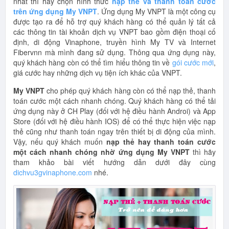
nhất thì hãy chọn hình thức
nạp thẻ và thanh toán cước
trên ứng dụng My VNPT
. Ứng dụng My VNPT là một công cụ
được tạo ra để hỗ trợ quý khách hàng có thể quản lý tất cả
các thông tin tài khoản dịch vụ VNPT bao gồm điện thoại cố
định, di động Vinaphone, truyền hình My TV và Internet
Fibervnn mà mình đang sử dụng. Thông qua ứng dụng này,
quý khách hàng còn có thể tìm hiểu thông tin về
gói cước mới
,
giá cước hay những dịch vụ tiện ích khác của VNPT.
My VNPT
cho phép quý khách hàng còn có thể nạp thẻ, thanh
toán cước một cách nhanh chóng. Quý khách hàng có thể tải
ứng dụng này ở CH Play (đối với hệ điều hành Androi) và App
Store (đối với hệ điều hành IOS) để có thể thực hiện việc nạp
thẻ cũng như thanh toán ngay trên thiết bị di động của mình.
Vậy, nếu quý khách muốn
nạp thẻ hay thanh toán cước
một cách nhanh chóng nhờ ứng dụng My VNPT
thì hãy
tham khảo bài viết hướng dẫn dưới đây cùng
dichvu3gvinaphone.com
nhé.