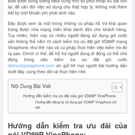
soát được dung lượng data cũng như số phút thoại ưu đãi còn
lại, để cân đối việc sử dụng cho thật hợp lý, không mất thêm
bất kỳ một khoản phí phát sinh nào.
Đây được xem là một trong những cú pháp hỗ trợ khá quan
trọng được nhà mạng triển khai dành đến cho khách hàng.
Tuy nhiên, hiện nay có nhiều người đang sử dụng gói cước
vẫn không thể nắm rõ cách kiểm tra ưu đãi gói VD89P mạng
Vinaphone như thế nào và cú pháp thực hiện việc kiểm tra đó
ra sao. Chính vì thế, để hỗ trợ người dùng di động có thể chủ
động trong việc kiểm tra ưu đãi gói cước
dichvu3gvinaphone.com
xin gửi tới mọi người bài hướng dẫn
dưới đây, cùng theo dõi và thực hiện nhé.
Nội Dung Bài Viết
Hướng dẫn kiểm tra ưu đãi của gói VD89P VinaPhone:
Hướng dẫn đăng ký sử dụng gói VD89P Vinaphone chi
tiết:
Hướng dẫn kiểm tra ưu đãi của
gói VD89P VinaPhone: