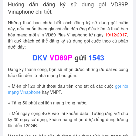
Hướng dẫn đăng ký sử dụng gói VD89P
Vinaphone chi tiết:
Những thuê bao chưa biết cách đăng ký sử dụng gói cước
này, nếu muốn tham gia chỉ cần đáp ứng điều kiện là thuê bao
hòa mạng mới sim VD89 Plus Vinaphone từ ngày
19/12/2017
,
thì quý khách có thể đăng ký sử dụng gói cước theo cú pháp
dưới đây:
DKV
VD89P
gửi
1543
Đăng ký thành công, bạn sẽ nhận được những ưu đãi vô cùng
hấp dẫn đến từ nhà mạng bao gồm:
+ Miễn phí 20 phút thoại đầu tiên cho tất cả các cuộc
gọi nội
mạng Vinaphone
hay VNPT.
+ Tặng 50 phút gọi liên mạng trong nước.
+ Mỗi ngày cộng 4GB vào tài khoản data. Tương ứng với chu
kỳ 30 ngày sử dụng, khách hàng nhận được tổng dung lượng
lên đến 120GB.
Mọi tiện ích cơ bản của di động đều được tích hợp trong gói