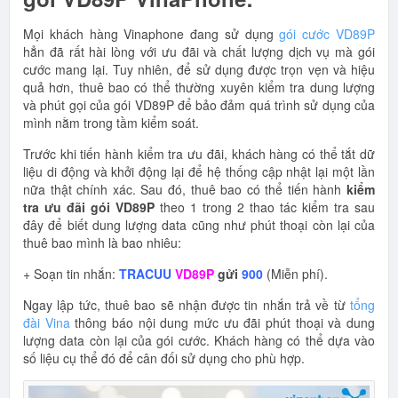
Mọi khách hàng Vinaphone đang sử dụng
gói cước VD89P
hẳn đã rất hài lòng với ưu đãi và chất lượng dịch vụ mà gói
cước mang lại. Tuy nhiên, để sử dụng được trọn vẹn và hiệu
quả hơn, thuê bao có thể thường xuyên kiểm tra dung lượng
và phút gọi của gói VD89P để bảo đảm quá trình sử dụng của
mình nằm trong tầm kiểm soát.
Trước khi tiến hành kiểm tra ưu đãi, khách hàng có thể tắt dữ
liệu di động và khởi động lại để hệ thống cập nhật lại một lần
nữa thật chính xác. Sau đó, thuê bao có thể tiến hành
kiểm
tra ưu đãi gói VD89P
theo 1 trong 2 thao tác kiểm tra sau
đây để biết dung lượng data cũng như phút thoại còn lại của
thuê bao mình là bao nhiêu:
+ Soạn tin nhắn:
TRACUU
VD89P
gửi
900
(Miễn phí).
Ngay lập tức, thuê bao sẽ nhận được tin nhắn trả về từ
tổng
đài Vina
thông báo nội dung mức ưu đãi phút thoại và dung
lượng data còn lại của gói cước. Khách hàng có thể dựa vào
số liệu cụ thể đó để cân đối sử dụng cho phù hợp.