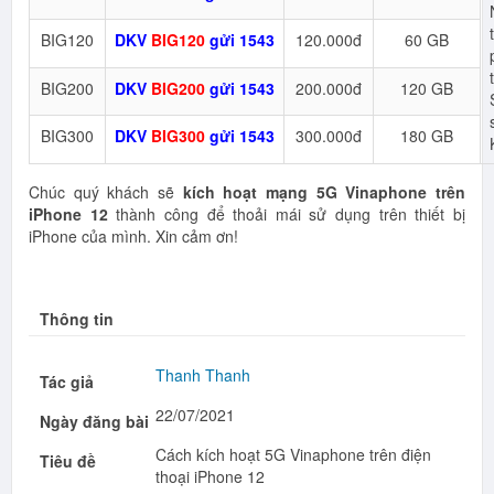
BIG120
DKV
BIG120
gửi 1543
120.000đ
60 GB
BIG200
DKV
BIG200
gửi 1543
200.000đ
120 GB
BIG300
DKV
BIG300
gửi 1543
300.000đ
180 GB
Chúc quý khách sẽ
kích hoạt mạng 5G Vinaphone trên
iPhone 12
thành công để thoải mái sử dụng trên thiết bị
iPhone của mình. Xin cảm ơn!
Thông tin
Thanh Thanh
Tác giả
22/07/2021
Ngày đăng bài
Cách kích hoạt 5G Vinaphone trên điện
Tiêu đề
thoại iPhone 12