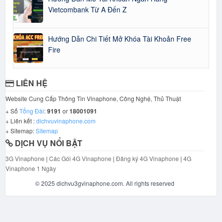
Vietcombank Từ A Đến Z
Hướng Dẫn Chi Tiết Mở Khóa Tài Khoản Free
Fire
LIÊN HỆ
Website Cung Cấp Thông Tin Vinaphone, Công Nghệ, Thủ Thuật
+ Số
Tổng Đài
:
9191
or
18001091
+ Liên kết :
dichvuvinaphone.com
+ Sitemap:
Sitemap
DỊCH VỤ NỔI BẬT
3G Vinaphone
|
Các Gói 4G Vinaphone
|
Đăng ký 4G Vinaphone
|
4G
Vinaphone 1 Ngày
© 2025 dichvu3gvinaphone.com. All rights reserved