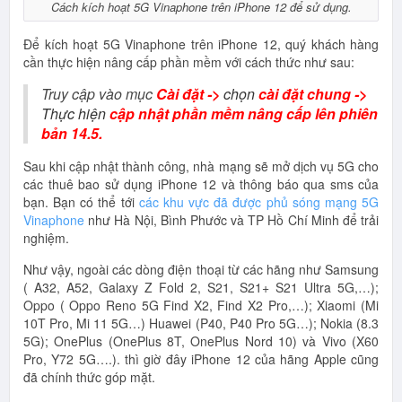
Cách kích hoạt 5G Vinaphone trên iPhone 12 để sử dụng.
Để kích hoạt 5G Vinaphone trên iPhone 12, quý khách hàng
cần thực hiện nâng cấp phần mềm với cách thức như sau:
Truy cập vào mục
Cài đặt ->
chọn
cài đặt chung ->
Thực hiện
cập nhật phần mềm nâng cấp lên phiên
bản 14.5.
Sau khi cập nhật thành công, nhà mạng sẽ mở dịch vụ 5G cho
các thuê bao sử dụng iPhone 12 và thông báo qua sms của
bạn. Bạn có thể tới
các khu vực đã được phủ sóng mạng 5G
Vinaphone
như Hà Nội, Bình Phước và TP Hồ Chí Minh để trải
nghiệm.
Như vậy, ngoài các dòng điện thoại từ các hãng như Samsung
( A32, A52, Galaxy Z Fold 2, S21, S21+ S21 Ultra 5G,…);
Oppo ( Oppo Reno 5G Find X2, Find X2 Pro,…); Xiaomi (Mi
10T Pro, Mi 11 5G…) Huawei (P40, P40 Pro 5G…); Nokia (8.3
5G); OnePlus (OnePlus 8T, OnePlus Nord 10) và Vivo (X60
Pro, Y72 5G….). thì giờ đây iPhone 12 của hãng Apple cũng
đã chính thức góp mặt.