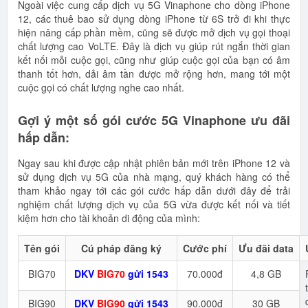
Ngoài việc cung cấp dịch vụ 5G Vinaphone cho dòng iPhone
12, các thuê bao sử dụng dòng iPhone từ 6S trở đi khi thực
hiện nâng cấp phần mềm, cũng sẽ được mở dịch vụ gọi thoại
chất lượng cao VoLTE. Đây là dịch vụ giúp rút ngắn thời gian
kết nối mỗi cuộc gọi, cũng như giúp cuộc gọi của bạn có âm
thanh tốt hơn, dải âm tần được mở rộng hơn, mang tới một
cuộc gọi có chất lượng nghe cao nhất.
Gợi ý một số gói cước 5G Vinaphone ưu đãi
hấp dẫn:
Ngay sau khi được cập nhật phiên bản mới trên iPhone 12 và
sử dụng dịch vụ 5G của nhà mạng, quý khách hàng có thể
tham khảo ngay tới các gói cước hấp dẫn dưới đây để trải
nghiệm chất lượng dịch vụ của 5G vừa được kết nối và tiết
kiệm hơn cho tài khoản di động của mình:
Tên gói
Cú pháp đăng ký
Cước phí
Ưu đãi data
BIG70
DKV
BIG70
gửi 1543
70.000đ
4,8 GB
BIG90
DKV
BIG90
gửi 1543
90.000đ
30 GB