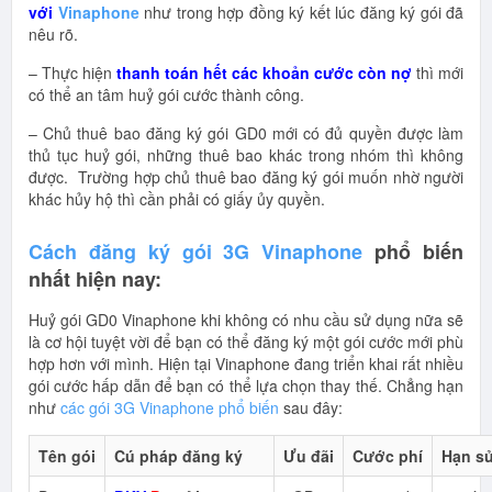
với
Vinaphone
như trong hợp đồng ký kết lúc đăng ký gói đã
nêu rõ.
– Thực hiện
thanh toán hết các khoản cước còn nợ
thì mới
có thể an tâm huỷ gói cước thành công.
– Chủ thuê bao đăng ký gói GD0 mới có đủ quyền được làm
thủ tục huỷ gói, những thuê bao khác trong nhóm thì không
được. Trường hợp chủ thuê bao đăng ký gói muốn nhờ người
khác hủy hộ thì cần phải có giấy ủy quyền.
Cách đăng ký gói 3G Vinaphone
phổ biến
nhất hiện nay:
Huỷ gói GD0 Vinaphone khi không có nhu cầu sử dụng nữa sẽ
là cơ hội tuyệt vời để bạn có thể đăng ký một gói cước mới phù
hợp hơn với mình. Hiện tại Vinaphone đang triển khai rất nhiều
gói cước hấp dẫn để bạn có thể lựa chọn thay thế. Chẳng hạn
như
các gói 3G Vinaphone phổ biến
sau đây:
Tên gói
Cú pháp đăng ký
Ưu đãi
Cước phí
Hạn s