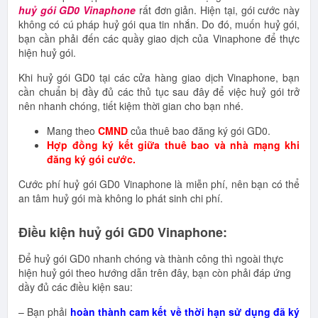
huỷ gói GD0 Vinaphone
rất đơn giản. Hiện tại, gói cước này
không có cú pháp huỷ gói qua tin nhắn. Do đó, muốn huỷ gói,
bạn cần phải đến các quầy giao dịch của Vinaphone để thực
hiện huỷ gói.
Khi huỷ gói GD0 tại các cửa hàng giao dịch Vinaphone, bạn
cần chuẩn bị đầy đủ các thủ tục sau đây để việc huỷ gói trở
nên nhanh chóng, tiết kiệm thời gian cho bạn nhé.
Mang theo
CMND
của thuê bao đăng ký gói GD0.
Hợp đồng ký kết giữa thuê bao và nhà mạng khi
đăng ký gói cước.
Cước phí huỷ gói GD0 Vinaphone là miễn phí, nên bạn có thể
an tâm huỷ gói mà không lo phát sinh chi phí.
Điều kiện huỷ gói GD0 Vinaphone:
Để huỷ gói GD0 nhanh chóng và thành công thì ngoài thực
hiện huỷ gói theo hướng dẫn trên đây, bạn còn phải đáp ứng
dầy đủ các điều kiện sau:
– Bạn phải
hoàn thành cam kết về thời hạn sử dụng đã ký