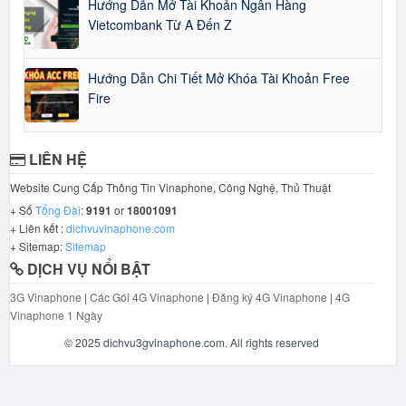
Hướng Dẫn Mở Tài Khoản Ngân Hàng
Vietcombank Từ A Đến Z
Hướng Dẫn Chi Tiết Mở Khóa Tài Khoản Free
Fire
LIÊN HỆ
Website Cung Cấp Thông Tin Vinaphone, Công Nghệ, Thủ Thuật
+ Số
Tổng Đài
:
9191
or
18001091
+ Liên kết :
dichvuvinaphone.com
+ Sitemap:
Sitemap
DỊCH VỤ NỔI BẬT
3G Vinaphone
|
Các Gói 4G Vinaphone
|
Đăng ký 4G Vinaphone
|
4G
Vinaphone 1 Ngày
© 2025 dichvu3gvinaphone.com. All rights reserved