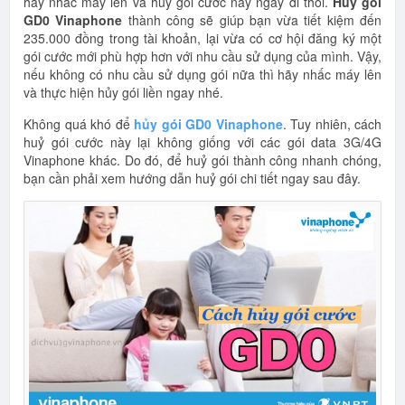
hãy nhấc máy lên và huỷ gói cước này ngay đi thôi.
Huỷ gói
GD0 Vinaphone
thành công sẽ giúp bạn vừa tiết kiệm đến
235.000 đồng trong tài khoản, lại vừa có cơ hội đăng ký một
gói cước mới phù hợp hơn với nhu cầu sử dụng của mình. Vậy,
nếu không có nhu cầu sử dụng gói nữa thì hãy nhấc máy lên
và thực hiện hủy gói liền ngay nhé.
Không quá khó để
hủy gói GD0 Vinaphone
. Tuy nhiên, cách
huỷ gói cước này lại không giống với các gói data 3G/4G
Vinaphone khác. Do đó, để huỷ gói thành công nhanh chóng,
bạn cần phải xem hướng dẫn huỷ gói chi tiết ngay sau đây.