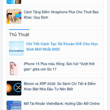
Cách Tặng Điểm Vinaphone Plus Cho Thuê Bao
Khác: Quy Định
Thủ Thuật
Chi Tiết Cách Tạo Tài Khoản IOE Cho Học
Sinh Mới Nhất 2025
iPhone 15 Plus màu Hồng: Sức hút “Vượt thời
gian” giữa cơn lốc 17
Bitcoin vs XRP 2026: So Sánh Chi Tiết & Điểm
Khác Biệt Nhà Đầu Tư Nên Biết
Mở Tài Khoản VietinBank: Hướng Dẫn Mở Online