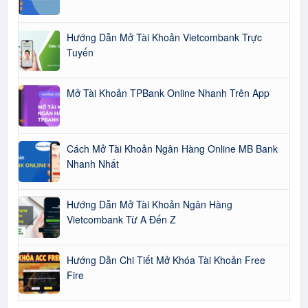
Hướng Dẫn Mở Tài Khoản Vietcombank Trực
Tuyến
Mở Tài Khoản TPBank Online Nhanh Trên App
Cách Mở Tài Khoản Ngân Hàng Online MB Bank
Nhanh Nhất
Hướng Dẫn Mở Tài Khoản Ngân Hàng
Vietcombank Từ A Đến Z
Hướng Dẫn Chi Tiết Mở Khóa Tài Khoản Free
Fire