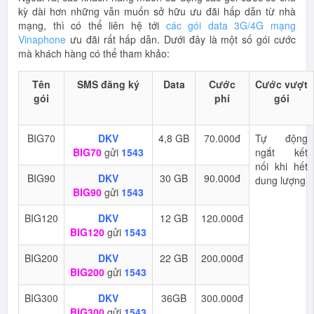
kỳ dài hơn những vẫn muốn sở hữu ưu đãi hấp dẫn từ nhà
mạng, thì có thể liên hệ tới
các gói data 3G/4G mạng
Vinaphone
ưu đãi rất hấp dẫn. Dưới đây là một số gói cước
mà khách hàng có thể tham khảo:
Tên
SMS đăng ký
Data
Cước
Cước vượt
gói
phí
gói
BIG70
DKV
4,8 GB
70.000đ
Tự động
BIG70
gửi
1543
ngắt kết
nối khi hết
BIG90
DKV
30 GB
90.000đ
dung lượng
BIG90
gửi
1543
BIG120
DKV
12 GB
120.000đ
BIG120
gửi
1543
BIG200
DKV
22 GB
200.000đ
BIG200
gửi
1543
BIG300
DKV
36GB
300.000đ
BIG300
gửi
1543