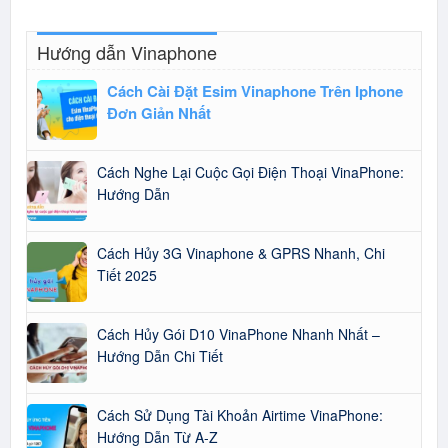
Hướng dẫn Vinaphone
Cách Cài Đặt Esim Vinaphone Trên Iphone
Đơn Giản Nhất
Cách Nghe Lại Cuộc Gọi Điện Thoại VinaPhone:
Hướng Dẫn
Cách Hủy 3G Vinaphone & GPRS Nhanh, Chi
Tiết 2025
Cách Hủy Gói D10 VinaPhone Nhanh Nhất –
Hướng Dẫn Chi Tiết
Cách Sử Dụng Tài Khoản Airtime VinaPhone:
Hướng Dẫn Từ A-Z