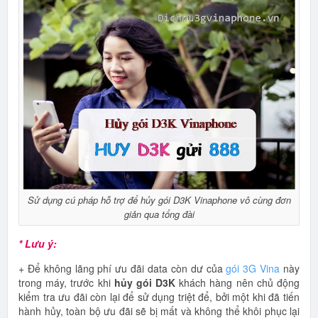
Sử dụng cú pháp hỗ trợ để hủy gói D3K Vinaphone vô cùng đơn
giản qua tổng đài
* Lưu ý:
+ Để không lãng phí ưu đãi data còn dư của
gói 3G Vina
này
trong máy, trước khi
hủy gói D3K
khách hàng nên chủ động
kiểm tra ưu đãi còn lại để sử dụng triệt để, bởi một khi đã tiến
hành hủy, toàn bộ ưu đãi sẽ bị mất và không thể khôi phục lại