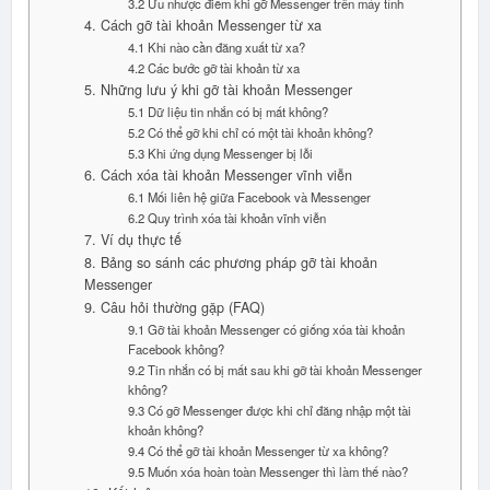
3.2 Ưu nhược điểm khi gỡ Messenger trên máy tính
4. Cách gỡ tài khoản Messenger từ xa
4.1 Khi nào cần đăng xuất từ xa?
4.2 Các bước gỡ tài khoản từ xa
5. Những lưu ý khi gỡ tài khoản Messenger
5.1 Dữ liệu tin nhắn có bị mất không?
5.2 Có thể gỡ khi chỉ có một tài khoản không?
5.3 Khi ứng dụng Messenger bị lỗi
6. Cách xóa tài khoản Messenger vĩnh viễn
6.1 Mối liên hệ giữa Facebook và Messenger
6.2 Quy trình xóa tài khoản vĩnh viễn
7. Ví dụ thực tế
8. Bảng so sánh các phương pháp gỡ tài khoản
Messenger
9. Câu hỏi thường gặp (FAQ)
9.1 Gỡ tài khoản Messenger có giống xóa tài khoản
Facebook không?
9.2 Tin nhắn có bị mất sau khi gỡ tài khoản Messenger
không?
9.3 Có gỡ Messenger được khi chỉ đăng nhập một tài
khoản không?
9.4 Có thể gỡ tài khoản Messenger từ xa không?
9.5 Muốn xóa hoàn toàn Messenger thì làm thế nào?