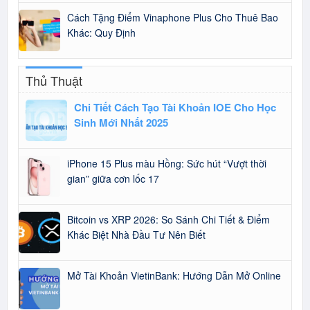
Cách Tặng Điểm Vinaphone Plus Cho Thuê Bao
Khác: Quy Định
Thủ Thuật
Chi Tiết Cách Tạo Tài Khoản IOE Cho Học
Sinh Mới Nhất 2025
iPhone 15 Plus màu Hồng: Sức hút “Vượt thời
gian” giữa cơn lốc 17
Bitcoin vs XRP 2026: So Sánh Chi Tiết & Điểm
Khác Biệt Nhà Đầu Tư Nên Biết
Mở Tài Khoản VietinBank: Hướng Dẫn Mở Online