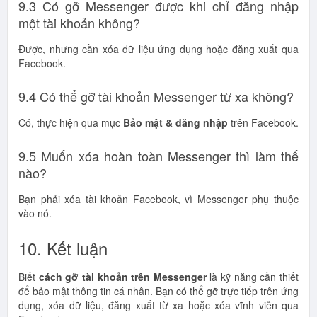
9.3 Có gỡ Messenger được khi chỉ đăng nhập
một tài khoản không?
Được, nhưng cần xóa dữ liệu ứng dụng hoặc đăng xuất qua
Facebook.
9.4 Có thể gỡ tài khoản Messenger từ xa không?
Có, thực hiện qua mục
Bảo mật & đăng nhập
trên Facebook.
9.5 Muốn xóa hoàn toàn Messenger thì làm thế
nào?
Bạn phải xóa tài khoản Facebook, vì Messenger phụ thuộc
vào nó.
10. Kết luận
Biết
cách gỡ tài khoản trên Messenger
là kỹ năng cần thiết
để bảo mật thông tin cá nhân. Bạn có thể gỡ trực tiếp trên ứng
dụng, xóa dữ liệu, đăng xuất từ xa hoặc xóa vĩnh viễn qua