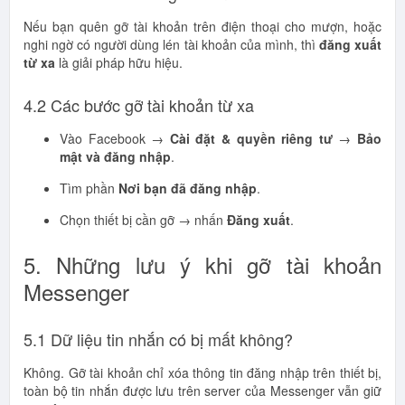
Nếu bạn quên gỡ tài khoản trên điện thoại cho mượn, hoặc
nghi ngờ có người dùng lén tài khoản của mình, thì
đăng xuất
từ xa
là giải pháp hữu hiệu.
4.2 Các bước gỡ tài khoản từ xa
Vào Facebook →
Cài đặt & quyền riêng tư
→
Bảo
mật và đăng nhập
.
Tìm phần
Nơi bạn đã đăng nhập
.
Chọn thiết bị cần gỡ → nhấn
Đăng xuất
.
5. Những lưu ý khi gỡ tài khoản
Messenger
5.1 Dữ liệu tin nhắn có bị mất không?
Không. Gỡ tài khoản chỉ xóa thông tin đăng nhập trên thiết bị,
toàn bộ tin nhắn được lưu trên server của Messenger vẫn giữ