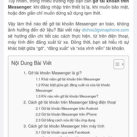
Tuy nhiên, trong nhiều trường hợp bạn cần
gỡ tài khoản trên
Messenger
: khi đăng nhập trên thiết bị lạ, khi muốn bảo mật,
hoặc đơn giản chỉ muốn dừng sử dụng tạm thời.
Vậy làm thế nào để gỡ tài khoản Messenger an toàn, không
ảnh hưởng đến dữ liệu? Bài viết này
dichvu3gvinaphone.com
sẽ hướng dẫn chi tiết các cách thực hiện, từ trên điện thoại,
máy tính đến đăng xuất từ xa. Đồng thời, bạn sẽ hiểu rõ sự
khác biệt giữa “gỡ”, “đăng xuất” và “xóa vĩnh viễn” tài khoản.
Nội Dung Bài Viết
1. Gỡ tài khoản Messenger là gì?
1.1 Khái niệm gỡ tài khoản trên Messenger
1.2 Khác biệt giữa gỡ, đăng xuất và xóa tài khoản
Messenger
1.3 Khi nào nên gỡ tài khoản Messenger?
2. Cách gỡ tài khoản trên Messenger bằng điện thoại
2.1 Gỡ tài khoản Messenger trên Android
2.2 Gỡ tài khoản Messenger trên iPhone
2.3 Gỡ bằng cách xóa dữ liệu ứng dụng
3. Cách gỡ tài khoản Messenger trên máy tính
3.1 Gỡ tài khoản qua web Facebook