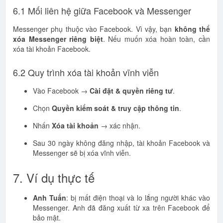
6.1 Mối liên hệ giữa Facebook và Messenger
Messenger phụ thuộc vào Facebook. Vì vậy, bạn
không thể
xóa Messenger riêng biệt
. Nếu muốn xóa hoàn toàn, cần
xóa tài khoản Facebook.
6.2 Quy trình xóa tài khoản vĩnh viễn
Vào Facebook →
Cài đặt & quyền riêng tư
.
Chọn
Quyền kiểm soát & truy cập thông tin
.
Nhấn
Xóa tài khoản
→ xác nhận.
Sau 30 ngày không đăng nhập, tài khoản Facebook và
Messenger sẽ bị xóa vĩnh viễn.
7. Ví dụ thực tế
Anh Tuấn
: bị mất điện thoại và lo lắng người khác vào
Messenger. Anh đã đăng xuất từ xa trên Facebook để
bảo mật.