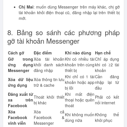
Chị Mai
: muốn dùng Messenger trên máy khác, chị gỡ
tài khoản khỏi điện thoại cũ, đăng nhập lại trên thiết bị
mới.
8. Bảng so sánh các phương pháp
gỡ tài khoản Messenger
Cách gỡ
Đặc điểm
Khi nào dùng
Hạn chế
Gỡ trong
Xóa tài khoản
Khi có nhiều tài
Chỉ áp dụng
ứng dụng
khỏi danh sách
khoản trên cùng
khi có ≥2 tài
Messenger
đăng nhập
thiết bị
khoản
Khi chỉ có 1 tài
Cần đăng
Xóa dữ liệu
Xóa thông tin lưu
khoản hoặc app
nhập lại từ
ứng dụng
trữ & cache
bị lỗi
đầu
Đăng xuất từ
Khi mất điện
Thoát khỏi thiết
Phải có kết
xa trên
thoại hoặc quên
bị khác
nối internet
Facebook
thoát
Xóa
Xóa cả
Khi không muốn
Không thể
Facebook
Facebook &
dùng nữa
khôi phục
vĩnh viễn
Messenger