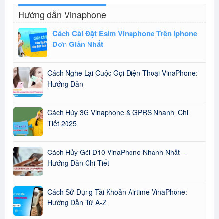
Hướng dẫn Vinaphone
Cách Cài Đặt Esim Vinaphone Trên Iphone
Đơn Giản Nhất
Cách Nghe Lại Cuộc Gọi Điện Thoại VinaPhone:
Hướng Dẫn
Cách Hủy 3G Vinaphone & GPRS Nhanh, Chi
Tiết 2025
Cách Hủy Gói D10 VinaPhone Nhanh Nhất –
Hướng Dẫn Chi Tiết
Cách Sử Dụng Tài Khoản Airtime VinaPhone:
Hướng Dẫn Từ A-Z